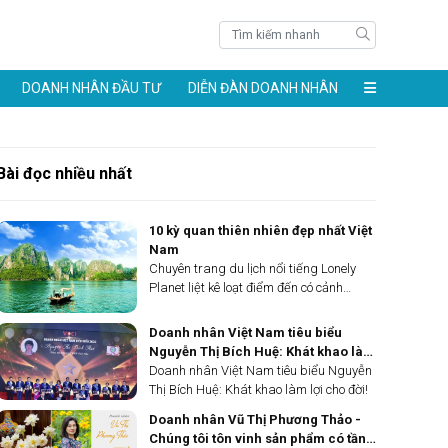
DOANH NHÂN ĐẦU TƯ
DIỄN ĐÀN DOANH NHÂN
Bài đọc nhiều nhất
10 kỳ quan thiên nhiên đẹp nhất Việt
Nam
Chuyên trang du lịch nổi tiếng Lonely
Planet liệt kê loạt điểm đến có cảnh
tượng ngoạn mục khắp Việt Nam như
vịnh Hạ Long, hang Sơn Đoòng, đảo Phú
Doanh nhân Việt Nam tiêu biểu
Quốc...
Nguyễn Thị Bích Huệ: Khát khao làm
lợi cho đời!
Doanh nhân Việt Nam tiêu biểu Nguyễn
Thị Bích Huệ: Khát khao làm lợi cho đời!
Doanh nhân Vũ Thị Phương Thảo -
Chúng tôi tôn vinh sản phẩm có tầng