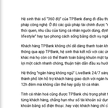
Hệ sinh thái số "360 độ" của TPBank đang đi đầu thị
pháp công nghệ. Ở đó các giải pháp tài chính được "
thói quen, nhu cầu của từng cá nhân người dùng, địn
lifestyle" hay tạo phong cách sống bằng dịch vụ ngâ
Khách hàng TPBank không chỉ dễ dàng thanh toán kh
thông qua app TPBank, hệ sinh thái kết nối với các 
khác mà họ còn có thể thanh toán bằng khuôn mặt tạ
lợi một cách nhanh chóng, thuận tiện dẫn đầu xu hư
Hệ thống "ngân hàng không ngủ" LiveBank 24/7 sáng
thành phố lớn hỗ trợ khách hàng giao dịch với ngân 
12h đêm mà không cần thẻ hay giấy tờ cá nhân.
Tính cá nhân hoá cũng được TPBank chú trọng phát t
từng khách hàng, chẳng hạn như số tài khoản sử dụn
khoản bằng số điện thoại…hay việc khách hàng chỉ c