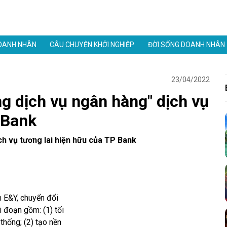
OANH NHÂN
CÂU CHUYỆN KHỞI NGHIỆP
ĐỜI SỐNG DOANH NHÂN
23/04/2022
g dịch vụ ngân hàng" dịch vụ
 Bank
h vụ tương lai hiện hữu của TP Bank
 E&Y, chuyển đổi
i đoạn gồm: (1) tối
thống; (2) tạo nền