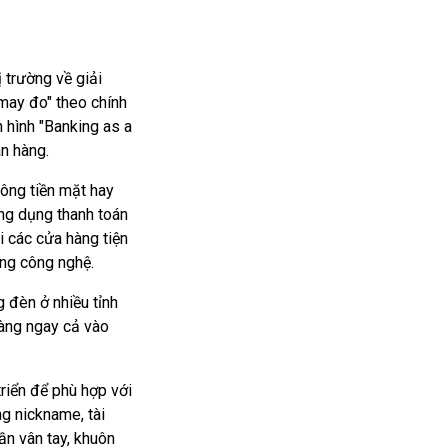
 trường về giải
may đo" theo chính
h hình "Banking as a
n hàng.
ông tiền mặt hay
ứng dụng thanh toán
i các cửa hàng tiện
ớng công nghệ.
 đèn ở nhiều tỉnh
hàng ngay cả vào
riển để phù hợp với
g nickname, tài
ần vân tay, khuôn