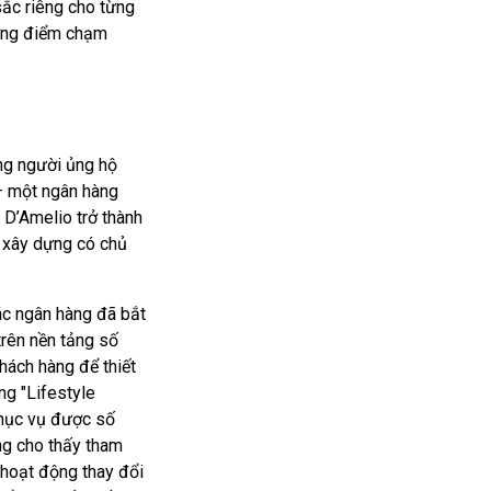
sắc riêng cho từng
ững điểm chạm
g người ủng hộ
 – một ngân hàng
i D’Amelio trở thành
c xây dựng có chủ
ác ngân hàng đã bắt
rên nền tảng số
hách hàng để thiết
ng "Lifestyle
phục vụ được số
ng cho thấy tham
 hoạt động thay đổi