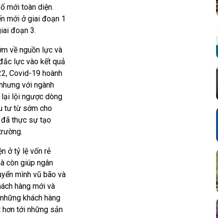
ố mới toàn diện.
ến mới ở giai đoạn 1
iai đoạn 3.
ớm về nguồn lực và
 đắc lực vào kết quả
22, Covid-19 hoành
, nhưng với ngành
 lại lội ngược dòng
ầu tư từ sớm cho
h đã thực sự tạo
trường.
n ở tỷ lệ vốn rẻ
mà còn giúp ngân
uyển mình vũ bão và
hách hàng mới và
i những khách hàng
 hơn tới những sản