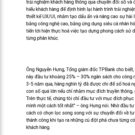
trải nghiệm khách hàng thông qua chuyển đổi số và 
hiểu khách hàng để định hình lại hành trình trải nghi
thiết kế UX/UI, nhằm tạo dấu ấn và nâng cao sự hài
bằng công nghệ cao, bằng ứng dụng siêu cá nhân hó
tiến tới hiện thực hoá việc tạo dựng phong cách sử
từng phân khúc.
Ông Nguyễn Hưng, Tổng giám đốc TPBank cho biết,
này đầu tư khoảng 25% – 30% ngân sách cho công n
3-5 năm qua, hàng nghìn tỷ đã được chi để số hoá ng
con số quá lớn nếu chỉ nhằm mục đích truyền thông, 
Trên thực tế, chúng tôi chỉ đầu tư với mục đích phụ
mình một cách tốt nhất" – ông Hưng nói. Nhờ đầu t
cách có chọn lọc song song với sự chuyển đổi về t
thành công khi tạo ra những cú đột phá chưa từng có
khách hàng.