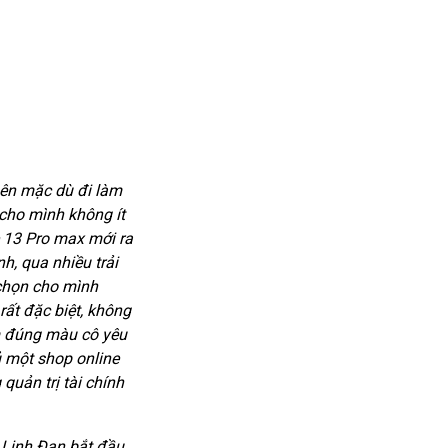
nên mặc dù đi làm
 cho mình không ít
 13 Pro max mới ra
h, qua nhiều trải
chọn cho mình
ất đặc biệt, không
ím đúng màu cô yêu
ủ một shop online
quản trị tài chính
 Linh Đan bắt đầu