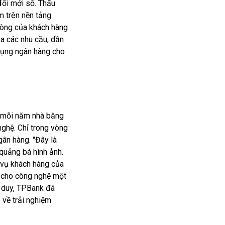
đổi mới số. Thấu
ệm trên nền tảng
 lòng của khách hàng
a các nhu cầu, dần
 dụng ngân hàng cho
 mỗi năm nhà băng
ghệ. Chỉ trong vòng
ân hàng. "Đây là
quảng bá hình ảnh.
c vụ khách hàng của
ư cho công nghệ một
ư duy, TPBank đã
 về trải nghiệm