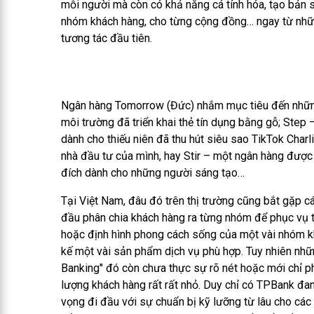
mỗi người mà còn có khả năng cá tính hóa, tạo bản 
nhóm khách hàng, cho từng cộng đồng… ngay từ nh
tương tác đầu tiên.
Ngân hàng Tomorrow (Đức) nhắm mục tiêu đến nhữn
môi trường đã triển khai thẻ tín dụng bằng gỗ; Step
dành cho thiếu niên đã thu hút siêu sao TikTok Charl
nhà đầu tư của mình, hay Stir – một ngân hàng đượ
đích dành cho những người sáng tạo…
Tại Việt Nam, đâu đó trên thị trường cũng bắt gặp c
đầu phân chia khách hàng ra từng nhóm để phục vụ t
hoặc định hình phong cách sống của một vài nhóm k
kế một vài sản phẩm dịch vụ phù hợp. Tuy nhiên nhữ
Banking" đó còn chưa thực sự rõ nét hoặc mới chỉ 
lượng khách hàng rất rất nhỏ. Duy chỉ có TPBank đa
vọng đi đầu với sự chuẩn bị kỹ lưỡng từ lâu cho các