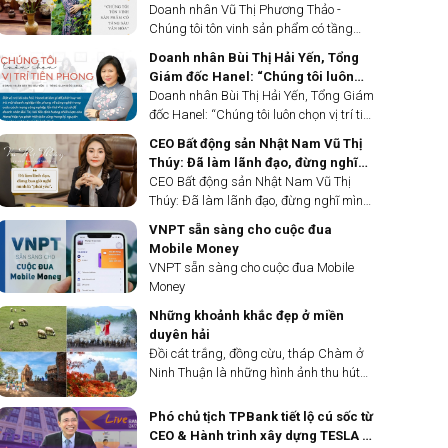
sâu văn hóa
Doanh nhân Vũ Thị Phương Thảo -
Chúng tôi tôn vinh sản phẩm có tầng
sâu văn hóa
Doanh nhân Bùi Thị Hải Yến, Tổng
Giám đốc Hanel: “Chúng tôi luôn
chọn vị trí tiên phong”
Doanh nhân Bùi Thị Hải Yến, Tổng Giám
đốc Hanel: “Chúng tôi luôn chọn vị trí tiên
phong”
CEO Bất động sản Nhật Nam Vũ Thị
Thúy: Đã làm lãnh đạo, đừng nghĩ
mình là "phái yếu"
CEO Bất động sản Nhật Nam Vũ Thị
Thúy: Đã làm lãnh đạo, đừng nghĩ mình
là "phái yếu"
VNPT sẵn sàng cho cuộc đua
Mobile Money
VNPT sẵn sàng cho cuộc đua Mobile
Money
Những khoảnh khắc đẹp ở miền
duyên hải
Đồi cát trắng, đồng cừu, tháp Chàm ở
Ninh Thuận là những hình ảnh thu hút
các nhiếp ảnh gia vào mỗi dịp hè.
Phó chủ tịch TPBank tiết lộ cú sốc từ
CEO & Hành trình xây dựng TESLA về