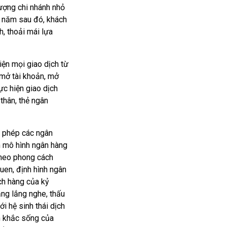
 lượng chi nhánh nhỏ
c năm sau đó, khách
, thoải mái lựa
iện mọi giao dịch từ
, mở tài khoản, mở
ực hiện giao dịch
thân, thẻ ngân
o phép các ngân
n mô hình ngân hàng
theo phong cách
uen, định hình ngân
ch hàng của kỷ
ng lắng nghe, thấu
i hệ sinh thái dịch
h khắc sống của