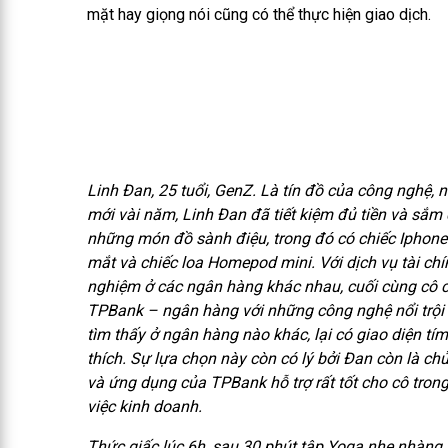
mặt hay giọng nói cũng có thể thực hiện giao dịch.
Linh Đan, 25 tuổi, GenZ. Là tín đồ của công nghệ, 
mới vài năm, Linh Đan đã tiết kiệm đủ tiền và sắm
những món đồ sành điệu, trong đó có chiếc Iphone
mắt và chiếc loa Homepod mini. Với dịch vụ tài chín
nghiệm ở các ngân hàng khác nhau, cuối cùng cô 
TPBank – ngân hàng với những công nghệ nổi trội r
tìm thấy ở ngân hàng nào khác, lại có giao diện t
thích. Sự lựa chọn này còn có lý bởi Đan còn là ch
và ứng dụng của TPBank hỗ trợ rất tốt cho cô trong 
việc kinh doanh.
Thức giấc lúc 6h, sau 30 phút tập Yoga nhẹ nhàng,