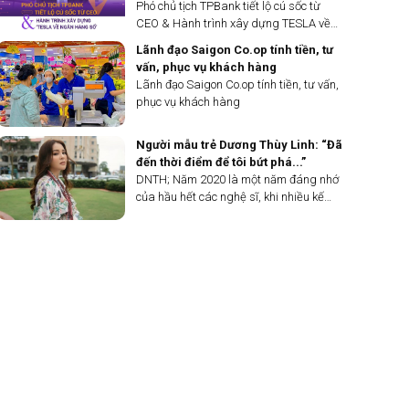
ngân hàng số
Phó chủ tịch TPBank tiết lộ cú sốc từ
CEO & Hành trình xây dựng TESLA về
ngân hàng số
Lãnh đạo Saigon Co.op tính tiền, tư
vấn, phục vụ khách hàng
Lãnh đạo Saigon Co.op tính tiền, tư vấn,
phục vụ khách hàng
Người mẫu trẻ Dương Thùy Linh: “Đã
đến thời điểm để tôi bứt phá...”
DNTH; Năm 2020 là một năm đáng nhớ
của hầu hết các nghệ sĩ, khi nhiều kế
hoạch buộc phải dừng lại vì đại dịch
Covid-19. Đối với một người mẫu trẻ tuổi
như Dương Thùy Linh, chắc hẳn cô cũng
đã trải qua một khoảng thời gian “im hơi
lặng tiếng”. Mới đây, Dương Thùy Linh
đã đăng tải hình ảnh mới nhất của mình,
hứa hẹn quay trở lại đường đua
showbiz với nhiều dự án thú vị.