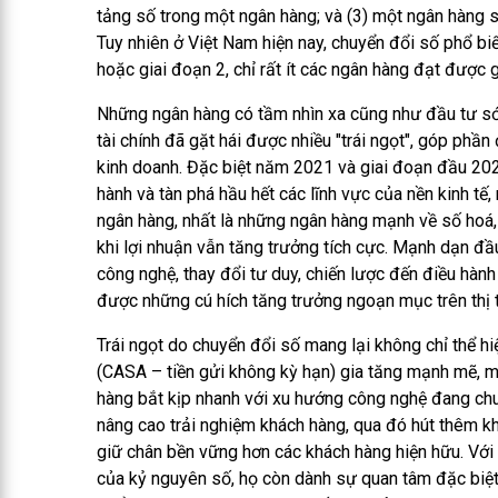
tảng số trong một ngân hàng; và (3) một ngân hàng s
Tuy nhiên ở Việt Nam hiện nay, chuyển đổi số phổ bi
hoặc giai đoạn 2, chỉ rất ít các ngân hàng đạt được g
Những ngân hàng có tầm nhìn xa cũng như đầu tư s
tài chính đã gặt hái được nhiều "trái ngọt", góp phần
kinh doanh. Đặc biệt năm 2021 và giai đoạn đầu 20
hành và tàn phá hầu hết các lĩnh vực của nền kinh tế
ngân hàng, nhất là những ngân hàng mạnh về số hoá,
khi lợi nhuận vẫn tăng trưởng tích cực. Mạnh dạn đ
công nghệ, thay đổi tư duy, chiến lược đến điều hàn
được những cú hích tăng trưởng ngoạn mục trên thị 
Trái ngọt do chuyển đổi số mang lại không chỉ thể hiệ
(CASA – tiền gửi không kỳ hạn) gia tăng mạnh mẽ, 
hàng bắt kịp nhanh với xu hướng công nghệ đang ch
nâng cao trải nghiệm khách hàng, qua đó hút thêm k
giữ chân bền vững hơn các khách hàng hiện hữu. Vớ
của kỷ nguyên số, họ còn dành sự quan tâm đặc biệt