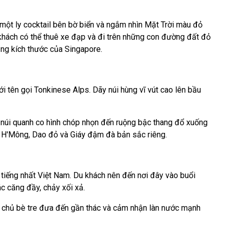
 một ly cocktail bên bờ biển và ngắm nhìn Mặt Trời màu đỏ
khách có thể thuê xe đạp và đi trên những con đường đất đỏ
ằng kích thước của Singapore.
 tên gọi Tonkinese Alps. Dãy núi hùng vĩ vút cao lên bầu
núi quanh co hình chóp nhọn đến ruộng bậc thang đổ xuống
số H'Mông, Dao đỏ và Giáy đậm đà bản sắc riêng.
 tiếng nhất Việt Nam. Du khách nên đến nơi đây vào buổi
c căng đầy, chảy xối xả.
i chủ bè tre đưa đến gần thác và cảm nhận làn nước mạnh