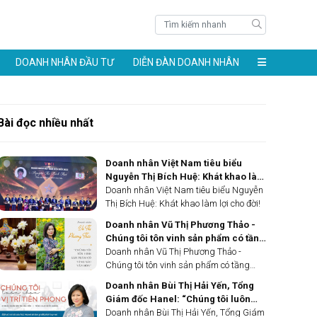
DOANH NHÂN ĐẦU TƯ
DIỄN ĐÀN DOANH NHÂN
Bài đọc nhiều nhất
Doanh nhân Việt Nam tiêu biểu
Nguyễn Thị Bích Huệ: Khát khao làm
lợi cho đời!
Doanh nhân Việt Nam tiêu biểu Nguyễn
Thị Bích Huệ: Khát khao làm lợi cho đời!
Doanh nhân Vũ Thị Phương Thảo -
Chúng tôi tôn vinh sản phẩm có tầng
sâu văn hóa
Doanh nhân Vũ Thị Phương Thảo -
Chúng tôi tôn vinh sản phẩm có tầng
sâu văn hóa
Doanh nhân Bùi Thị Hải Yến, Tổng
Giám đốc Hanel: “Chúng tôi luôn
chọn vị trí tiên phong”
Doanh nhân Bùi Thị Hải Yến, Tổng Giám