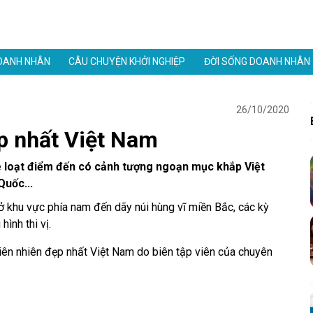
OANH NHÂN
CÂU CHUYỆN KHỞI NGHIỆP
ĐỜI SỐNG DOANH NHÂN
26/10/2020
ẹp nhất Việt Nam
 kê loạt điểm đến có cảnh tượng ngoạn mục khắp Việt
uốc...
ở khu vực phía nam đến dãy núi hùng vĩ miền Bắc, các kỳ
ình thi vị.
iên nhiên đẹp nhất Việt Nam do biên tập viên của chuyên