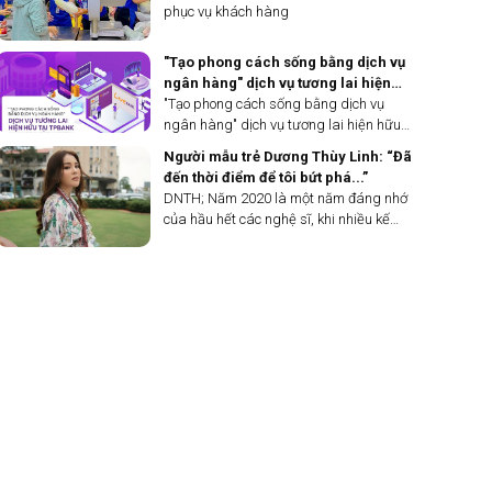
phục vụ khách hàng
"Tạo phong cách sống bằng dịch vụ
ngân hàng" dịch vụ tương lai hiện
hữu của TP Bank
"Tạo phong cách sống bằng dịch vụ
ngân hàng" dịch vụ tương lai hiện hữu
của TP Bank
Người mẫu trẻ Dương Thùy Linh: “Đã
đến thời điểm để tôi bứt phá...”
DNTH; Năm 2020 là một năm đáng nhớ
của hầu hết các nghệ sĩ, khi nhiều kế
hoạch buộc phải dừng lại vì đại dịch
Covid-19. Đối với một người mẫu trẻ tuổi
như Dương Thùy Linh, chắc hẳn cô cũng
đã trải qua một khoảng thời gian “im hơi
lặng tiếng”. Mới đây, Dương Thùy Linh
đã đăng tải hình ảnh mới nhất của mình,
hứa hẹn quay trở lại đường đua
showbiz với nhiều dự án thú vị.