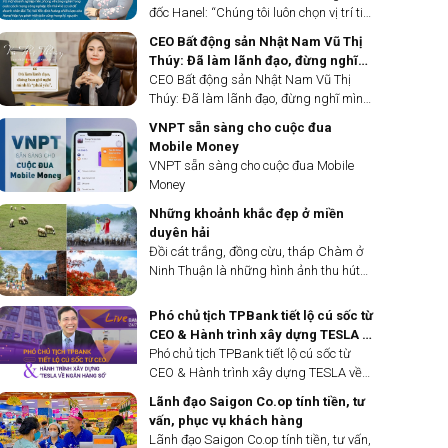
đốc Hanel: “Chúng tôi luôn chọn vị trí tiên
phong”
CEO Bất động sản Nhật Nam Vũ Thị
Thúy: Đã làm lãnh đạo, đừng nghĩ
mình là "phái yếu"
CEO Bất động sản Nhật Nam Vũ Thị
Thúy: Đã làm lãnh đạo, đừng nghĩ mình
là "phái yếu"
VNPT sẵn sàng cho cuộc đua
Mobile Money
VNPT sẵn sàng cho cuộc đua Mobile
Money
Những khoảnh khắc đẹp ở miền
duyên hải
Đồi cát trắng, đồng cừu, tháp Chàm ở
Ninh Thuận là những hình ảnh thu hút
các nhiếp ảnh gia vào mỗi dịp hè.
Phó chủ tịch TPBank tiết lộ cú sốc từ
CEO & Hành trình xây dựng TESLA về
ngân hàng số
Phó chủ tịch TPBank tiết lộ cú sốc từ
CEO & Hành trình xây dựng TESLA về
ngân hàng số
Lãnh đạo Saigon Co.op tính tiền, tư
vấn, phục vụ khách hàng
Lãnh đạo Saigon Co.op tính tiền, tư vấn,