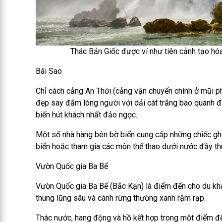
Thác Bản Giốc được ví như tiên cảnh tạo hóa
Bãi Sao
Chỉ cách cảng An Thới (cảng vận chuyển chính ở mũi 
đẹp say đắm lòng người với dải cát trắng bao quanh đ
biển hút khách nhất đảo ngọc.
Một số nhà hàng bên bờ biển cung cấp những chiếc gh
biển hoặc tham gia các môn thể thao dưới nước đầy thú
Vườn Quốc gia Ba Bể
Vườn Quốc gia Ba Bể (Bắc Kạn) là điểm đến cho du khá
thung lũng sâu và cánh rừng thường xanh rậm rạp.
Thác nước, hang động và hồ kết hợp trong một điểm đến