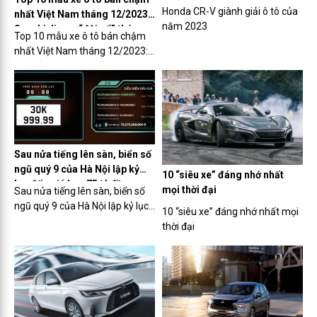
Honda CR-V giành giải ô tô của
nhất Việt Nam tháng 12/2023:
năm 2023
Suzuki Jimny “đội sổ” tháng
Top 10 mẫu xe ô tô bán chậm
thứ 2 liên tiếp
nhất Việt Nam tháng 12/2023:
Suzuki Jimny “đội sổ” tháng
thứ 2 liên tiếp
Sau nửa tiếng lên sàn, biển số
ngũ quý 9 của Hà Nội lập kỷ
10 “siêu xe” đáng nhớ nhất
lục đấu giá hơn 75 tỷ đồng
mọi thời đại
Sau nửa tiếng lên sàn, biển số
ngũ quý 9 của Hà Nội lập kỷ lục
10 “siêu xe” đáng nhớ nhất mọi
đấu giá hơn 75 tỷ đồng
thời đại