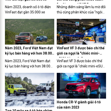
“ngôi sao mới” VF 5
Năm 2023, doanh số ô tô điện
Những điểm sáng làm lu mờ đối
VinFast đạt gần 35.000 xe
thủ cùng phân khúc của “ngôi
sao mới” VF 5
Năm 2023, Ford Việt Nam đạt
VinFast VF 3 được báo chí thế
kỷ lục bán hàng với hơn 38.000
giới ca ngợi là "chiếc mini-
xe
eSUV đáng yêu"
Năm 2023, Ford Việt Nam đạt
VinFast VF 3 được báo chí thế
kỷ lục bán hàng với hơn 38.000
giới ca ngợi là "chiếc mini-eSUV
xe
đáng yêu"
Honda CR-V giành giải ô tô
của năm 2023
Top 10 mẫu xe ô tô bán chậm