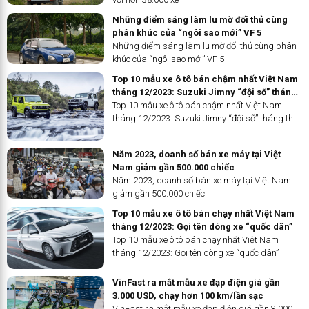
Những điểm sáng làm lu mờ đối thủ cùng
phân khúc của “ngôi sao mới” VF 5
Những điểm sáng làm lu mờ đối thủ cùng phân
khúc của “ngôi sao mới” VF 5
Top 10 mẫu xe ô tô bán chậm nhất Việt Nam
tháng 12/2023: Suzuki Jimny “đội sổ” tháng
thứ 2 liên tiếp
Top 10 mẫu xe ô tô bán chậm nhất Việt Nam
tháng 12/2023: Suzuki Jimny “đội sổ” tháng thứ
2 liên tiếp
Năm 2023, doanh số bán xe máy tại Việt
Nam giảm gần 500.000 chiếc
Năm 2023, doanh số bán xe máy tại Việt Nam
giảm gần 500.000 chiếc
Top 10 mẫu xe ô tô bán chạy nhất Việt Nam
tháng 12/2023: Gọi tên dòng xe “quốc dân”
Top 10 mẫu xe ô tô bán chạy nhất Việt Nam
tháng 12/2023: Gọi tên dòng xe “quốc dân”
VinFast ra mắt mẫu xe đạp điện giá gần
3.000 USD, chạy hơn 100 km/lần sạc
VinFast ra mắt mẫu xe đạp điện giá gần 3.000