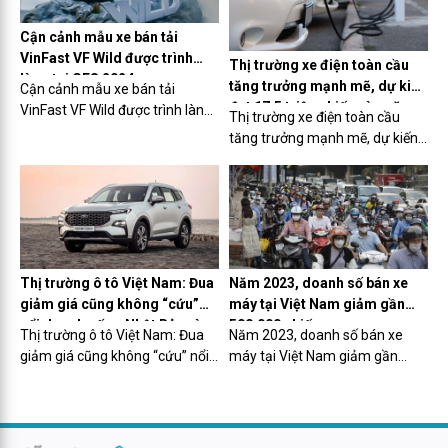
Cận cảnh mẫu xe bán tải
VinFast VF Wild được trình
Thị trường xe điện toàn cầu
làng tại CES 2024
tăng trưởng mạnh mẽ, dự kiến
Cận cảnh mẫu xe bán tải
đạt 17,5 triệu chiếc vào năm
VinFast VF Wild được trình làng
Thị trường xe điện toàn cầu
2024
tại CES 2024
tăng trưởng mạnh mẽ, dự kiến
đạt 17,5 triệu chiếc vào năm
2024
Thị trường ô tô Việt Nam: Đua
Năm 2023, doanh số bán xe
giảm giá cũng không “cứu”
máy tại Việt Nam giảm gần
nổi doanh số xe Nhật Bản và
500.000 chiếc
Thị trường ô tô Việt Nam: Đua
Năm 2023, doanh số bán xe
Hàn Quốc, Ford nổi thành hiện
giảm giá cũng không “cứu” nổi
máy tại Việt Nam giảm gần
tượng
doanh số xe Nhật Bản và Hàn
500.000 chiếc
Quốc, Ford nổi thành hiện tượng