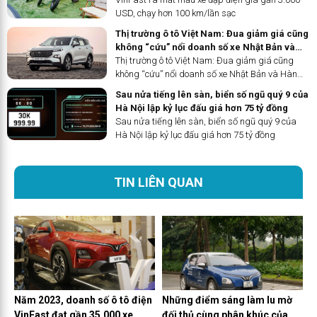
USD, chạy hơn 100 km/lần sạc
Thị trường ô tô Việt Nam: Đua giảm giá cũng
không “cứu” nổi doanh số xe Nhật Bản và
Hàn Quốc, Ford nổi thành hiện tượng
Thị trường ô tô Việt Nam: Đua giảm giá cũng
không “cứu” nổi doanh số xe Nhật Bản và Hàn
Quốc, Ford nổi thành hiện tượng
Sau nửa tiếng lên sàn, biển số ngũ quý 9 của
Hà Nội lập kỷ lục đấu giá hơn 75 tỷ đồng
Sau nửa tiếng lên sàn, biển số ngũ quý 9 của
Hà Nội lập kỷ lục đấu giá hơn 75 tỷ đồng
TIN LIÊN QUAN
Năm 2023, doanh số ô tô điện
Những điểm sáng làm lu mờ
VinFast đạt gần 35.000 xe
đối thủ cùng phân khúc của