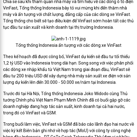
Chia sẻ sau khi tham quan nhà máy và tìm hiểu về các dòng ô tô điện
VinFast, Tổng thống Indonesia bày tỏ vui mừng khi đến thăm nhà
máy và ấn tượng với chất lượng, đẳng cấp của các dòng xe VinFast.
Tổng thống cho biết sẽ tạo điều kiện để VinFast sớm hoàn tất các thủ
tục đầu tư sản xuất và kinh doanh tại thị trường Indonesia.
Tổng thống Indonesia ấn tượng với các dòng xe VinFast
Theo kế hoạch đã được công bố, VinFast dự kiến sẽ đầu tư tối thiểu
1,2 tỷ USD vào Indonesia trong dài hạn. Song song với việc phân phối
các dòng xe nhập khẩu từ Việt Nam trong giai đoạn đầu, VinFast sẽ
đầu tư 200 triệu USD để xây dựng nhà máy sản xuất xe điện với sản
lượng dự kiến lên đến 30.000 - 50.000 xe/năm tại Indonesia.
Trước đó tại Hà Nội, Tổng thống Indonesia Joko Widodo cùng Thủ
tướng Chính phủ Việt Nam Phạm Minh Chính đã có buổi gặp gỡ các
doanh nghiệp đang hợp tác sản xuất, kinh doanh tại cả hai nước,
trong đó có VinFast và GSM.
Trong buổi làm việc, VinFast và GSM đã báo cáo lãnh đạo hai nước về
việc ký kết Biên bản ghi nhớ về hợp tác (MoU) với công ty công nghệ
hàng đầu Indonesia - PT GoTo Gojek Tokopedia Tbk (đơn vị sở hữu