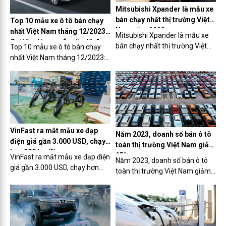
Mitsubishi Xpander là mẫu xe
bán chạy nhất thị trường Việt
Top 10 mẫu xe ô tô bán chạy
Nam năm 2023
nhất Việt Nam tháng 12/2023:
Mitsubishi Xpander là mẫu xe
Gọi tên dòng xe “quốc dân”
bán chạy nhất thị trường Việt
Top 10 mẫu xe ô tô bán chạy
Nam năm 2023
nhất Việt Nam tháng 12/2023:
Gọi tên dòng xe “quốc dân”
VinFast ra mắt mẫu xe đạp
Năm 2023, doanh số bán ô tô
điện giá gần 3.000 USD, chạy
toàn thị trường Việt Nam giảm
hơn 100 km/lần sạc
25%
VinFast ra mắt mẫu xe đạp điện
Năm 2023, doanh số bán ô tô
giá gần 3.000 USD, chạy hơn
toàn thị trường Việt Nam giảm
100 km/lần sạc
25%