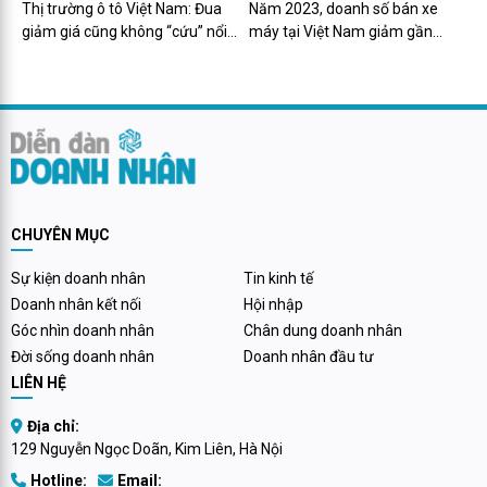
Thị trường ô tô Việt Nam: Đua
Năm 2023, doanh số bán xe
Hàn Quốc, Ford nổi thành hiện
giảm giá cũng không “cứu” nổi
máy tại Việt Nam giảm gần
tượng
doanh số xe Nhật Bản và Hàn
500.000 chiếc
Quốc, Ford nổi thành hiện tượng
CHUYÊN MỤC
Sự kiện doanh nhân
Tin kinh tế
Doanh nhân kết nối
Hội nhập
Góc nhìn doanh nhân
Chân dung doanh nhân
Đời sống doanh nhân
Doanh nhân đầu tư
LIÊN HỆ
Địa chỉ:
129 Nguyễn Ngọc Doãn, Kim Liên, Hà Nội
Hotline:
Email: