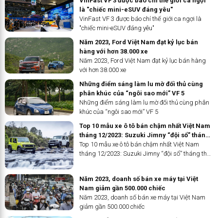
VinFast VF 3 được báo chí thế giới ca ngợi
là "chiếc mini-eSUV đáng yêu"
VinFast VF 3 được báo chí thế giới ca ngợi là
"chiếc mini-eSUV đáng yêu"
Năm 2023, Ford Việt Nam đạt kỷ lục bán
hàng với hơn 38.000 xe
Năm 2023, Ford Việt Nam đạt kỷ lục bán hàng
với hơn 38.000 xe
Những điểm sáng làm lu mờ đối thủ cùng
phân khúc của “ngôi sao mới” VF 5
Những điểm sáng làm lu mờ đối thủ cùng phân
khúc của “ngôi sao mới” VF 5
Top 10 mẫu xe ô tô bán chậm nhất Việt Nam
tháng 12/2023: Suzuki Jimny “đội sổ” tháng
thứ 2 liên tiếp
Top 10 mẫu xe ô tô bán chậm nhất Việt Nam
tháng 12/2023: Suzuki Jimny “đội sổ” tháng thứ
2 liên tiếp
Năm 2023, doanh số bán xe máy tại Việt
Nam giảm gần 500.000 chiếc
Năm 2023, doanh số bán xe máy tại Việt Nam
giảm gần 500.000 chiếc