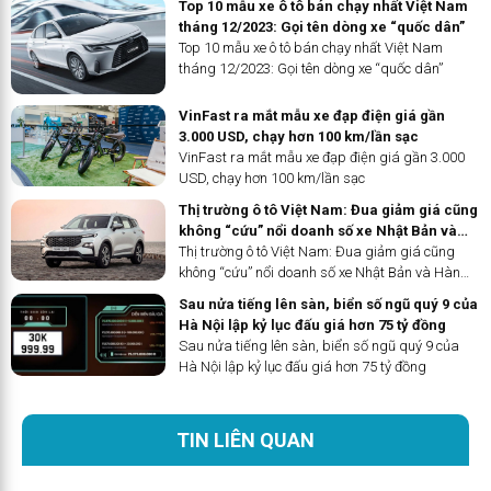
Top 10 mẫu xe ô tô bán chạy nhất Việt Nam
tháng 12/2023: Gọi tên dòng xe “quốc dân”
Top 10 mẫu xe ô tô bán chạy nhất Việt Nam
tháng 12/2023: Gọi tên dòng xe “quốc dân”
VinFast ra mắt mẫu xe đạp điện giá gần
3.000 USD, chạy hơn 100 km/lần sạc
VinFast ra mắt mẫu xe đạp điện giá gần 3.000
USD, chạy hơn 100 km/lần sạc
Thị trường ô tô Việt Nam: Đua giảm giá cũng
không “cứu” nổi doanh số xe Nhật Bản và
Hàn Quốc, Ford nổi thành hiện tượng
Thị trường ô tô Việt Nam: Đua giảm giá cũng
không “cứu” nổi doanh số xe Nhật Bản và Hàn
Quốc, Ford nổi thành hiện tượng
Sau nửa tiếng lên sàn, biển số ngũ quý 9 của
Hà Nội lập kỷ lục đấu giá hơn 75 tỷ đồng
Sau nửa tiếng lên sàn, biển số ngũ quý 9 của
Hà Nội lập kỷ lục đấu giá hơn 75 tỷ đồng
TIN LIÊN QUAN