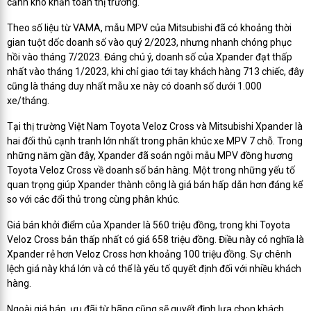
cảnh khó khăn toàn thị trường.
Theo số liệu từ VAMA, mẫu MPV của Mitsubishi đã có khoảng thời
gian tuột dốc doanh số vào quý 2/2023, nhưng nhanh chóng phục
hồi vào tháng 7/2023. Đáng chú ý, doanh số của Xpander đạt thấp
nhất vào tháng 1/2023, khi chỉ giao tới tay khách hàng 713 chiếc, đây
cũng là tháng duy nhất mẫu xe này có doanh số dưới 1.000
xe/tháng.
Tại thị trường Việt Nam Toyota Veloz Cross và Mitsubishi Xpander là
hai đối thủ cạnh tranh lớn nhất trong phân khúc xe MPV 7 chỗ. Trong
những năm gần đây, Xpander đã soán ngôi mẫu MPV đồng hương
Toyota Veloz Cross về doanh số bán hàng. Một trong những yếu tố
quan trọng giúp Xpander thành công là giá bán hấp dẫn hơn đáng kể
so với các đổi thủ trong cùng phân khúc.
Giá bán khởi điểm của Xpander là 560 triệu đồng, trong khi Toyota
Veloz Cross bản thấp nhất có giá 658 triệu đồng. Điều này có nghĩa là
Xpander rẻ hơn Veloz Cross hơn khoảng 100 triệu đồng. Sự chênh
lệch giá này khá lớn và có thể là yếu tố quyết định đối với nhiều khách
hàng.
Ngoài giá bán, ưu đãi từ hãng cũng sẽ quyết định lựa chọn khách