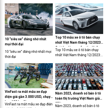
tham quan nhà máy VinFast
đấu giá hơn 75 tỷ đồng
Top 10 mẫu xe ô tô bán chạy
10 “siêu xe” đáng nhớ nhất
nhất Việt Nam tháng 12/2023:
mọi thời đại
Gọi tên dòng xe “quốc dân”
Top 10 mẫu xe ô tô bán chạy
10 “siêu xe” đáng nhớ nhất mọi
nhất Việt Nam tháng 12/2023:
thời đại
Gọi tên dòng xe “quốc dân”
VinFast ra mắt mẫu xe đạp
Năm 2023, doanh số bán ô tô
điện giá gần 3.000 USD, chạy
toàn thị trường Việt Nam giảm
hơn 100 km/lần sạc
25%
VinFast ra mắt mẫu xe đạp điện
Năm 2023, doanh số bán ô tô