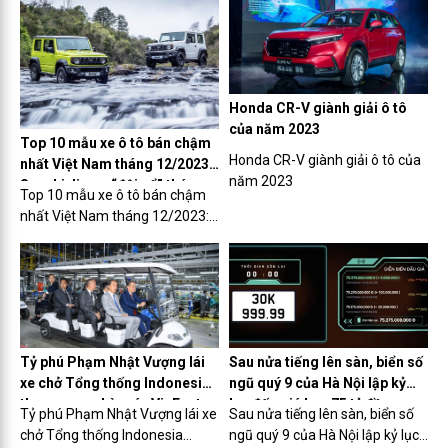
Honda CR-V giành giải ô tô
của năm 2023
Top 10 mẫu xe ô tô bán chậm
Honda CR-V giành giải ô tô của
nhất Việt Nam tháng 12/2023:
năm 2023
Suzuki Jimny “đội sổ” tháng
Top 10 mẫu xe ô tô bán chậm
thứ 2 liên tiếp
nhất Việt Nam tháng 12/2023:
Suzuki Jimny “đội sổ” tháng
thứ 2 liên tiếp
Tỷ phú Phạm Nhật Vượng lái
Sau nửa tiếng lên sàn, biển số
xe chở Tổng thống Indonesia
ngũ quý 9 của Hà Nội lập kỷ
tham quan nhà máy VinFast
lục đấu giá hơn 75 tỷ đồng
Tỷ phú Phạm Nhật Vượng lái xe
Sau nửa tiếng lên sàn, biển số
chở Tổng thống Indonesia
ngũ quý 9 của Hà Nội lập kỷ lục