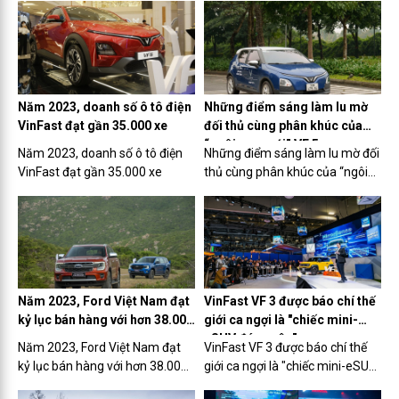
Năm 2023, doanh số ô tô điện
Những điểm sáng làm lu mờ
VinFast đạt gần 35.000 xe
đối thủ cùng phân khúc của
“ngôi sao mới” VF 5
Năm 2023, doanh số ô tô điện
Những điểm sáng làm lu mờ đối
VinFast đạt gần 35.000 xe
thủ cùng phân khúc của “ngôi
sao mới” VF 5
Năm 2023, Ford Việt Nam đạt
VinFast VF 3 được báo chí thế
kỷ lục bán hàng với hơn 38.000
giới ca ngợi là "chiếc mini-
xe
eSUV đáng yêu"
Năm 2023, Ford Việt Nam đạt
VinFast VF 3 được báo chí thế
kỷ lục bán hàng với hơn 38.000
giới ca ngợi là "chiếc mini-eSUV
xe
đáng yêu"