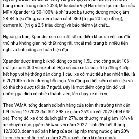
hàng mua. Trong năm 2023, Mitsubishi Việt Nam liên tục ưu đãi mẫu
MPV Xpander từ 50-100% lệ phí trước bạ tương đương mức giảm
28-84 triệu đồng, camera toàn cảnh 360 (trị giá 20 triệu đồng),
camera lùi (trị giá 2,5 triệu đồng) và bảo hiểm vật chất…
Ngoài giá bán, Xpander còn có một số ưu điểm khác so với các đối
thủ như không gian nội thất rộng rãi, thoải mái trang bị nhiều tiện
nghi và tính năng an toàn hiện đại.
Xpander được trang bị khối động cơ xăng 1.5L, cho công suất 106
mã lực tại 6.000 vòng/phút. Hộp số của xe là loại số tự động 4 cấp,
kết hợp với hệ thống dẫn động 1 cầu, xe có mức tiêu hao nhiên liệu là
6.2L/100km trên đường hỗn hợp. Với động cơ tiết kiệm nhiên liệu và
có thể chở được tối đa 7 người. Đây là một điểm cộng lớn đối với
những gia đình có nhiều thành viên, lẫn chạy xe dịch vụ.
Theo VAMA, tổng doanh số bán hàng của toàn thị trường tính đến
hết tháng 12/2023 đạt 301.898 xe giảm 25% so với 2022 (404.635
xe). Trong đó, xe ô tô du lịch giảm 27%, xe thương mại giảm 16% và
xe chuyên dụng giảm 56% so với năm 2022. Tính đến hết tháng
12/2023, doanh số bán hàng của xe lắp ráp trong nước giảm 20%
trong khi xe nhập khẩu giảm 32% so với cùng kì năm ngoái.