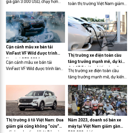
giá gần 3.000 USD, chạy hơn
toàn thị trường Việt Nam giảm
100 km/lần sạc
25%
Cận cảnh mẫu xe bán tải
VinFast VF Wild được trình
Thị trường xe điện toàn cầu
làng tại CES 2024
tăng trưởng mạnh mẽ, dự kiến
Cận cảnh mẫu xe bán tải
đạt 17,5 triệu chiếc vào năm
VinFast VF Wild được trình làng
Thị trường xe điện toàn cầu
2024
tại CES 2024
tăng trưởng mạnh mẽ, dự kiến
đạt 17,5 triệu chiếc vào năm
2024
Thị trường ô tô Việt Nam: Đua
Năm 2023, doanh số bán xe
giảm giá cũng không “cứu”
máy tại Việt Nam giảm gần
nổi doanh số xe Nhật Bản và
500.000 chiếc