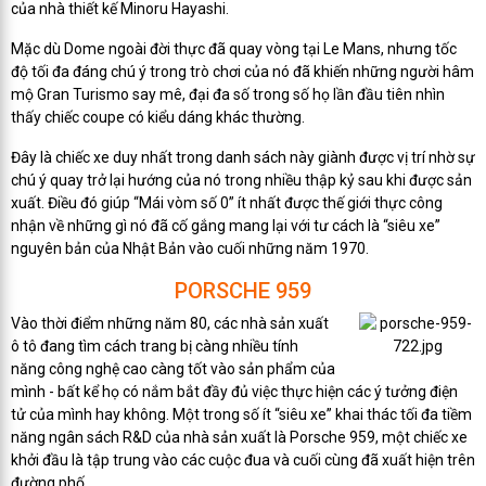
của nhà thiết kế Minoru Hayashi.
Mặc dù Dome ngoài đời thực đã quay vòng tại Le Mans, nhưng tốc
độ tối đa đáng chú ý trong trò chơi của nó đã khiến những người hâm
mộ Gran Turismo say mê, đại đa số trong số họ lần đầu tiên nhìn
thấy chiếc coupe có kiểu dáng khác thường.
Đây là chiếc xe duy nhất trong danh sách này giành được vị trí nhờ sự
chú ý quay trở lại hướng của nó trong nhiều thập kỷ sau khi được sản
xuất. Điều đó giúp “Mái vòm số 0” ít nhất được thế giới thực công
nhận về những gì nó đã cố gắng mang lại với tư cách là “siêu xe”
nguyên bản của Nhật Bản vào cuối những năm 1970.
PORSCHE 959
Vào thời điểm những năm 80, các nhà sản xuất
ô tô đang tìm cách trang bị càng nhiều tính
năng công nghệ cao càng tốt vào sản phẩm của
mình - bất kể họ có nắm bắt đầy đủ việc thực hiện các ý tưởng điện
tử của mình hay không. Một trong số ít “siêu xe” khai thác tối đa tiềm
năng ngân sách R&D của nhà sản xuất là Porsche 959, một chiếc xe
khởi đầu là tập trung vào các cuộc đua và cuối cùng đã xuất hiện trên
đường phố.