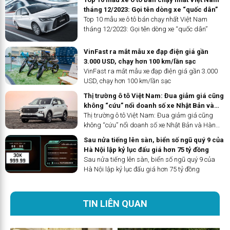
tháng 12/2023: Gọi tên dòng xe “quốc dân”
Top 10 mẫu xe ô tô bán chạy nhất Việt Nam
tháng 12/2023: Gọi tên dòng xe “quốc dân”
VinFast ra mắt mẫu xe đạp điện giá gần
3.000 USD, chạy hơn 100 km/lần sạc
VinFast ra mắt mẫu xe đạp điện giá gần 3.000
USD, chạy hơn 100 km/lần sạc
Thị trường ô tô Việt Nam: Đua giảm giá cũng
không “cứu” nổi doanh số xe Nhật Bản và
Hàn Quốc, Ford nổi thành hiện tượng
Thị trường ô tô Việt Nam: Đua giảm giá cũng
không “cứu” nổi doanh số xe Nhật Bản và Hàn
Quốc, Ford nổi thành hiện tượng
Sau nửa tiếng lên sàn, biển số ngũ quý 9 của
Hà Nội lập kỷ lục đấu giá hơn 75 tỷ đồng
Sau nửa tiếng lên sàn, biển số ngũ quý 9 của
Hà Nội lập kỷ lục đấu giá hơn 75 tỷ đồng
TIN LIÊN QUAN