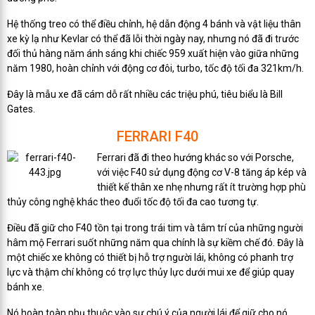
Hệ thống treo có thể điều chỉnh, hệ dẫn động 4 bánh và vật liệu thân
xe kỳ lạ như Kevlar có thể đã lỗi thời ngày nay, nhưng nó đã đi trước
đối thủ hàng năm ánh sáng khi chiếc 959 xuất hiện vào giữa những
năm 1980, hoàn chỉnh với động cơ đôi, turbo, tốc độ tối đa 321km/h.
Đây là mẫu xe đã cám dỗ rất nhiều các triệu phú, tiêu biểu là Bill
Gates.
FERRARI F40
Ferrari đã đi theo hướng khác so với Porsche,
với việc F40 sử dụng động cơ V-8 tăng áp kép và
thiết kế thân xe nhẹ nhưng rất ít trường hợp phù
thủy công nghệ khác theo đuổi tốc độ tối đa cao tương tự.
Điều đã giữ cho F40 tồn tại trong trái tim và tâm trí của những người
hâm mộ Ferrari suốt những năm qua chính là sự kiềm chế đó. Đây là
một chiếc xe không có thiết bị hỗ trợ người lái, không có phanh trợ
lực và thậm chí không có trợ lực thủy lực dưới mui xe để giúp quay
bánh xe.
Nó hoàn toàn phụ thuộc vào sự chú ý của người lái để giữ cho nó