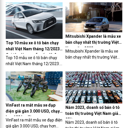
tham quan nhà máy VinFast
đấu giá hơn 75 tỷ đồng
Mitsubishi Xpander là mẫu xe
bán chạy nhất thị trường Việt
Top 10 mẫu xe ô tô bán chạy
Nam năm 2023
nhất Việt Nam tháng 12/2023:
Mitsubishi Xpander là mẫu xe
Gọi tên dòng xe “quốc dân”
bán chạy nhất thị trường Việt
Top 10 mẫu xe ô tô bán chạy
Nam năm 2023
nhất Việt Nam tháng 12/2023:
Gọi tên dòng xe “quốc dân”
VinFast ra mắt mẫu xe đạp
Năm 2023, doanh số bán ô tô
điện giá gần 3.000 USD, chạy
toàn thị trường Việt Nam giảm
hơn 100 km/lần sạc
25%
VinFast ra mắt mẫu xe đạp điện
Năm 2023, doanh số bán ô tô
giá gần 3.000 USD, chạy hơn