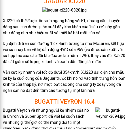
JAGUAR XJ220
XJ220 có thể được tôn vinh ngang hàng với F1, nhưng câu chuyện
đằng sau con đường sản xuất đầy khó khăn của “siêu xe” này gần
như đáng nhớ như hiệu suất và thiết kế bắt mắt của nó.
Dự định đi trên con đường 12 xi-lanh tương tự như McLaren, kết hợp
với sự nhạy bén về hệ dẫn động 4WD của 959 (và được sản xuất với
sự hợp tác của các đối tác đua xe lâu năm TWR), thay vào đó, XJ220
đã cắt giảm số lượng xi-lanh và bánh dẫn động làm đôi.
Vẫn cực kỳ nhanh với tốc độ dưới 354km/h, XJ220 đại diện cho mẫu
xe kỳ lạ cuối cùng của Jaguar trước khi nó rơi vào tình trạng hỗn loạn
kinh tế của thập kỷ, nơi một loạt các ông chủ công ty xoay vòng đã
ngăn cản nó đạt đến tầm cao tương tự một lần nữa.
BUGATTI VEYRON 16.4
Bugatti Veyron và những người kế nhiệm của nó
là Chiron và Super Sport, đã viết lại cuốn sách
về những gì thế giới có thể mong đợi từ một
chiếc “siêu xe” - đồng thời đưa thuật ngữ "hypercar" vào từ điển.