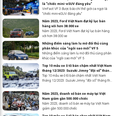
là "chiếc mini-eSUV đáng yêu"
VinFast VF 3 được báo chí thế giới ca ngợi là
"chiếc mini-eSUV đáng yêu"
Năm 2023, Ford Việt Nam đạt kỷ lục bán
hàng với hơn 38.000 xe
Năm 2023, Ford Việt Nam đạt kỷ lục bán hàng
với hơn 38.000 xe
Những điểm sáng làm lu mờ đối thủ cùng
phân khúc của “ngôi sao mới” VF 5
Những điểm sáng làm lu mờ đối thủ cùng phân
khúc của “ngôi sao mới” VF 5
Top 10 mẫu xe ô tô bán chậm nhất Việt Nam
tháng 12/2023: Suzuki Jimny “đội sổ” tháng
thứ 2 liên tiếp
Top 10 mẫu xe ô tô bán chậm nhất Việt Nam
tháng 12/2023: Suzuki Jimny “đội sổ” tháng thứ
2 liên tiếp
Năm 2023, doanh số bán xe máy tại Việt
Nam giảm gần 500.000 chiếc
Năm 2023, doanh số bán xe máy tại Việt Nam
giảm gần 500.000 chiếc
Top 10 mẫu xe ô tô bán chạy nhất Việt Nam