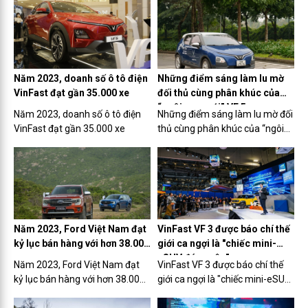
Năm 2023, doanh số ô tô điện
Những điểm sáng làm lu mờ
VinFast đạt gần 35.000 xe
đối thủ cùng phân khúc của
“ngôi sao mới” VF 5
Năm 2023, doanh số ô tô điện
Những điểm sáng làm lu mờ đối
VinFast đạt gần 35.000 xe
thủ cùng phân khúc của “ngôi
sao mới” VF 5
Năm 2023, Ford Việt Nam đạt
VinFast VF 3 được báo chí thế
kỷ lục bán hàng với hơn 38.000
giới ca ngợi là "chiếc mini-
xe
eSUV đáng yêu"
Năm 2023, Ford Việt Nam đạt
VinFast VF 3 được báo chí thế
kỷ lục bán hàng với hơn 38.000
giới ca ngợi là "chiếc mini-eSUV
xe
đáng yêu"