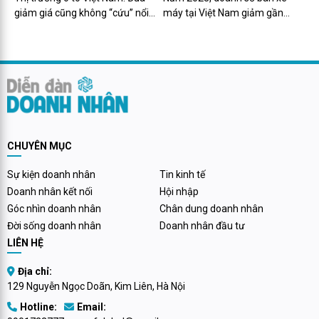
Hàn Quốc, Ford nổi thành hiện
giảm giá cũng không “cứu” nổi
máy tại Việt Nam giảm gần
tượng
doanh số xe Nhật Bản và Hàn
500.000 chiếc
Quốc, Ford nổi thành hiện tượng
CHUYÊN MỤC
Sự kiện doanh nhân
Tin kinh tế
Doanh nhân kết nối
Hội nhập
Góc nhìn doanh nhân
Chân dung doanh nhân
Đời sống doanh nhân
Doanh nhân đầu tư
LIÊN HỆ
Địa chỉ:
129 Nguyễn Ngọc Doãn, Kim Liên, Hà Nội
Hotline:
Email: