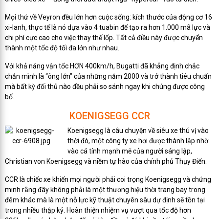
Mọi thứ về Veyron đều lớn hơn cuộc sống: kích thước của động cơ 16
xi-lanh, thực tế là nó dựa vào 4 tuabin để tạo ra hơn 1.000 mã lực và
chi phí cực cao cho việc thay thế lốp. Tất cả điều này được chuyển
thành một tốc độ tối đa lớn như nhau.
Với khả năng vận tốc HƠN 400km/h, Bugatti đã khẳng định chắc
chắn mình là “ông lớn” của những năm 2000 và trở thành tiêu chuẩn
mà bất kỳ đối thủ nào đều phải so sánh ngay khi chúng được công
bố.
KOENIGSEGG CCR
Koenigsegg là câu chuyện về siêu xe thú vị vào
thời đó, một công ty xe hơi được thành lập nhờ
vào cá tính mạnh mẽ của người sáng lập,
Christian von Koenigsegg và niềm tự hào của chính phủ Thụy Điển.
CCR là chiếc xe khiến mọi người phải coi trọng Koenigsegg và chứng
minh rằng đây không phải là một thương hiệu thời trang bay trong
đêm khác mà là một nỗ lực kỹ thuật chuyên sâu dự định sẽ tồn tại
trong nhiều thập kỷ. Hoàn thiện nhiệm vụ vượt qua tốc độ hơn