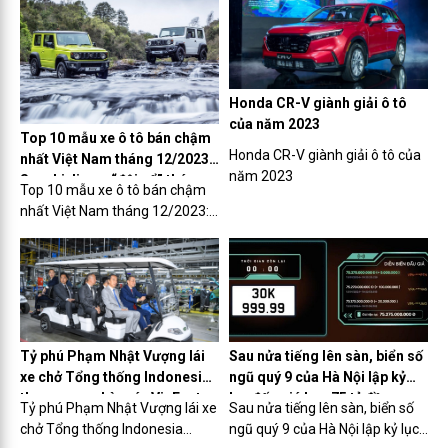
Honda CR-V giành giải ô tô
của năm 2023
Top 10 mẫu xe ô tô bán chậm
Honda CR-V giành giải ô tô của
nhất Việt Nam tháng 12/2023:
năm 2023
Suzuki Jimny “đội sổ” tháng
Top 10 mẫu xe ô tô bán chậm
thứ 2 liên tiếp
nhất Việt Nam tháng 12/2023:
Suzuki Jimny “đội sổ” tháng
thứ 2 liên tiếp
Tỷ phú Phạm Nhật Vượng lái
Sau nửa tiếng lên sàn, biển số
xe chở Tổng thống Indonesia
ngũ quý 9 của Hà Nội lập kỷ
tham quan nhà máy VinFast
lục đấu giá hơn 75 tỷ đồng
Tỷ phú Phạm Nhật Vượng lái xe
Sau nửa tiếng lên sàn, biển số
chở Tổng thống Indonesia
ngũ quý 9 của Hà Nội lập kỷ lục