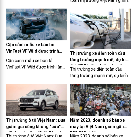
toàn thị trường Việt Nam giảm
100 km/lần sạc
25%
Cận cảnh mẫu xe bán tải
VinFast VF Wild được trình
Thị trường xe điện toàn cầu
làng tại CES 2024
tăng trưởng mạnh mẽ, dự kiến
Cận cảnh mẫu xe bán tải
đạt 17,5 triệu chiếc vào năm
VinFast VF Wild được trình làng
Thị trường xe điện toàn cầu
2024
tại CES 2024
tăng trưởng mạnh mẽ, dự kiến
đạt 17,5 triệu chiếc vào năm
2024
Thị trường ô tô Việt Nam: Đua
Năm 2023, doanh số bán xe
giảm giá cũng không “cứu”
máy tại Việt Nam giảm gần
nổi doanh số xe Nhật Bản và
500.000 chiếc
Thị trường ô tô Việt Nam: Đua
Năm 2023, doanh số bán xe