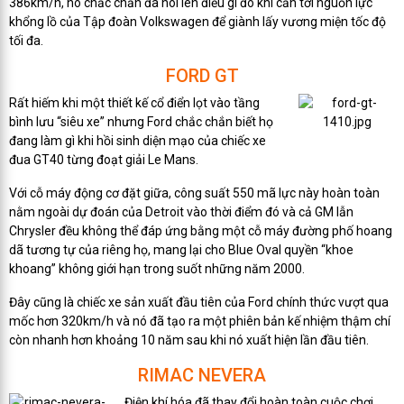
386km/h, nó chắc chắn đã nói lên điều gì đó khi cần tới nguồn lực
khổng lồ của Tập đoàn Volkswagen để giành lấy vương miện tốc độ
tối đa.
FORD GT
Rất hiếm khi một thiết kế cổ điển lọt vào tầng
bình lưu “siêu xe” nhưng Ford chắc chắn biết họ
đang làm gì khi hồi sinh diện mạo của chiếc xe
đua GT40 từng đoạt giải Le Mans.
Với cỗ máy động cơ đặt giữa, công suất 550 mã lực này hoàn toàn
nằm ngoài dự đoán của Detroit vào thời điểm đó và cả GM lẫn
Chrysler đều không thể đáp ứng bằng một cỗ máy đường phố hoang
dã tương tự của riêng họ, mang lại cho Blue Oval quyền “khoe
khoang” không giới hạn trong suốt những năm 2000.
Đây cũng là chiếc xe sản xuất đầu tiên của Ford chính thức vượt qua
mốc hơn 320km/h và nó đã tạo ra một phiên bản kế nhiệm thậm chí
còn nhanh hơn khoảng 10 năm sau khi nó xuất hiện lần đầu tiên.
RIMAC NEVERA
Điện khí hóa đã thay đổi hoàn toàn cuộc chơi