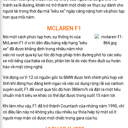
tránh xa lề đường, khiến nó trở thành một chiếc xe thực sự dành cho
người lái trong thời đại mà “siêu xe” ngày càng nặng hơn và phức tạp
hơn qua mỗi năm.
MCLAREN F1
Nói một cách phức tạp hơn, sự thống trị của
McLaren F1 ở vị trí dẫn đầu bảng xếp hạng “siêu
xe” đã được khẳng định trong nhiều năm nhờ
việc nó vượt qua kỷ lục tốc độ hợp pháp trên đường phố từ các siêu
xe nổi tiếng của Italia và Đức, phần lớn là do việc theo đuổi sự hoàn
hảo về mặt công nghệ.
Với động cơ V-12 có nguồn gốc từ BMW được tinh chỉnh phù hợp với
tính khí động học đáng kinh ngạc và việc sử dụng rộng rãi sợi carbon
xuyên suốt, F1 đã vượt qua tốc độ hơn 386km/h và đặt ra một tiêu
chuẩn mà ít siêu xe khác có thể đạt được trong suốt 15 năm tới.
Khi làm như vậy, F1 đã trở thành Countach của những năm 1990, chỉ
có điều lần này nó không yêu cầu nhiều sự thỏa hiệp từ một số ít
người may mắn có được một chiếc trong gara của họ.