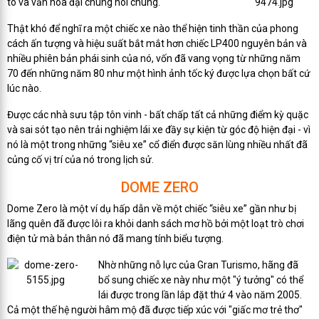
tô và văn hóa đại chúng nói chung.
Thật khó để nghĩ ra một chiếc xe nào thể hiện tinh thần của phong
cách ấn tượng và hiệu suất bắt mắt hơn chiếc LP400 nguyên bản và
nhiều phiên bản phái sinh của nó, vốn đã vang vọng từ những năm
70 đến những năm 80 như một hình ảnh tốc ký được lựa chọn bất cứ
lúc nào.
Được các nhà sưu tập tôn vinh - bất chấp tất cả những điểm kỳ quặc
và sai sót tạo nên trải nghiệm lái xe đầy sự kiện từ góc độ hiện đại - vì
nó là một trong những “siêu xe” cổ điển được săn lùng nhiều nhất đã
củng cố vị trí của nó trong lịch sử.
DOME ZERO
Dome Zero là một ví dụ hấp dẫn về một chiếc “siêu xe” gần như bị
lãng quên đã được lôi ra khỏi danh sách mơ hồ bởi một loạt trò chơi
điện tử mà bản thân nó đã mang tính biểu tượng.
Nhờ những nỗ lực của Gran Turismo, hãng đã
bổ sung chiếc xe này như một "ý tưởng" có thể
lái được trong lần lắp đặt thứ 4 vào năm 2005.
Cả một thế hệ người hâm mộ đã được tiếp xúc với "giấc mơ trẻ thơ"