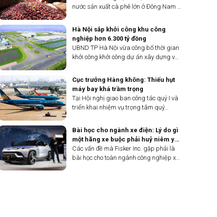
nước sản xuất cà phê lớn ở Đông Nam Á
khiến sản lượng bị thu hẹp.
Hà Nội sắp khởi công khu công
nghiệp hơn 6.300 tỷ đồng
UBND TP Hà Nội vừa công bố thời gian
khởi công khởi công dự án xây dựng và
kinh doanh kết cấu hạ tầng khu công
nghiệp Đông Anh, dự án có tổng vốn
Cục trưởng Hàng không: Thiếu hụt
hơn 6.300 tỷ đồng.
máy bay khá trầm trọng
Tại Hội nghị giao ban công tác quý I và
triển khai nhiệm vụ trọng tâm quý
II/2024 của Bộ Giao thông Vận tải diễn
ra chiều nay 1/4, Cục trưởng Hàng
Bài học cho ngành xe điện: Lý do gì
không Việt Nam Đinh Việt Thắng cho
một hãng xe buộc phải huỷ niêm yết
biết: Việc Nhà sản xuất động cơ
ở Mỹ?
Các vấn đề mà Fisker Inc. gặp phải là
Pratt&amp;Whitney (PW) yêu cầu triệu
bài học cho toàn ngành công nghiệp xe
hồi một số máy bay A321Neo của các
điện khi nhu cầu chững lại, cạnh tranh
Hãng hàng không Vietnam Airlines,
về giá tăng lên và sự quan tâm của nhà
Vietjet khai thác đã khiến ngành hàng
đầu tư giảm dần.
không nội địa rơi vào tình trạng thiếu hụt
máy bay khá trầm trọng.