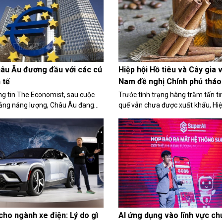
âu Âu đương đầu với các cú
Hiệp hội Hồ tiêu và Cây gia v
 tế
Nam đề nghị Chính phủ tháo
khẩu tinh dầu quế
g tin The Economist, sau cuộc
Trước tình trạng hàng trăm tấn t
ảng năng lượng, Châu Âu đang
quế vẫn chưa được xuất khẩu, Hiệ
c sự gia tăng nhập khẩu hàng
tiêu và Cây gia vị Việt Nam (VPSA
nh báo áp thuế quan từ Mỹ.
công văn số 71/CV-VPSA ngày 2
gửi Văn phòng Chính phủ đề nghị
cho...
cho ngành xe điện: Lý do gì
AI ứng dụng vào lĩnh vực c