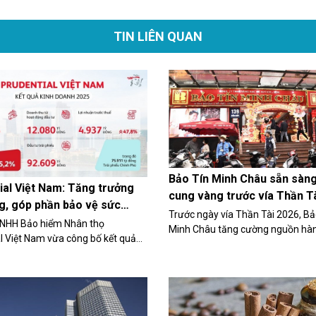
TIN LIÊN QUAN
Bảo Tín Minh Châu sẵn sàn
ial Việt Nam: Tăng trưởng
cung vàng trước vía Thần T
g, góp phần bảo vệ sức
Trước ngày vía Thần Tài 2026, Bả
 an sinh cho cộng đồng
TNHH Bảo hiểm Nhân thọ
Minh Châu tăng cường nguồn hà
l Việt Nam vừa công bố kết quả
rộng điểm bán và ứng dụng công 
h năm 2025 với nhiều chỉ số tích
dịch nhằm đáp ứng nhu cầu mua
tục khẳng định vai trò trong việc
may, tích lũy tài sản của người dâ
năng lực bảo vệ tài chính, góp
bối cảnh giá vàng biến động.
 lo sức khỏe và an sinh cho
g.