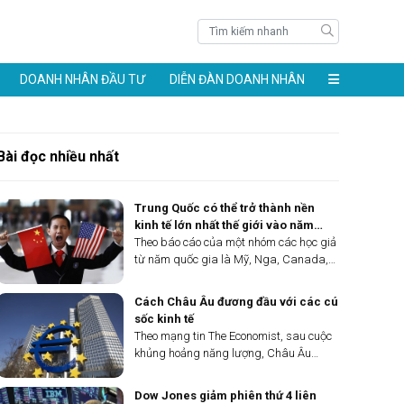
DOANH NHÂN ĐẦU TƯ
DIỄN ĐÀN DOANH NHÂN
Bài đọc nhiều nhất
Trung Quốc có thể trở thành nền
kinh tế lớn nhất thế giới vào năm
2035 ​
Theo báo cáo của một nhóm các học giả
từ năm quốc gia là Mỹ, Nga, Canada,
Ấn Độ và Trung Quốc được công bố tại
một hội thảo quốc tế vừa qua, GDP của
Cách Châu Âu đương đầu với các cú
Trung Quốc ước tính vượt Mỹ vào năm
sốc kinh tế
2035.
Theo mạng tin The Economist, sau cuộc
khủng hoảng năng lượng, Châu Âu
đang đứng trước sự gia tăng nhập khẩu
hàng hóa và cảnh báo áp thuế quan từ
Dow Jones giảm phiên thứ 4 liên