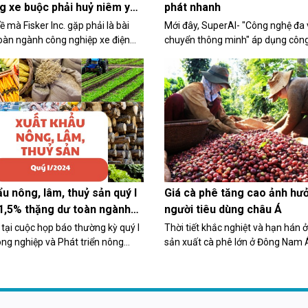
g xe buộc phải huỷ niêm yết
phát nhanh
 mà Fisker Inc. gặp phải là bài
Mới đây, SuperAI- "Công nghệ đa
oàn ngành công nghiệp xe điện
chuyển thông minh" áp dụng công
u chững lại, cạnh tranh về giá
để tổng hợp và phân tích thông ti
và sự quan tâm của nhà đầu tư
sở dữ liệu của các đơn vị chuyển 
.
nhanh trong nền tảng và đặc thù
đơn...
u nông, lâm, thuỷ sản quý I
Giá cà phê tăng cao ảnh hư
1,5% thặng dư toàn ngành
người tiêu dùng châu Á
 tại cuộc họp báo thường kỳ quý I
Thời tiết khắc nghiệt và hạn hán 
ng nghiệp và Phát triển nông
sản xuất cà phê lớn ở Đông Nam 
u 1/4 tại Hà Nội, Thứ trưởng Bộ
sản lượng bị thu hẹp.
ệp và Phát triển nông thôn
 Tiến cho biết: Tổng kim ngạch
 khẩu nông, lâm, thuỷ sản ước