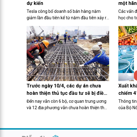
một hãn
dự kiến
ở Mỹ?
Các vấn đề
Tesla công bố doanh số bán hàng năm
học cho t
giảm lần đầu tiên kể từ năm đầu tiên xảy ra
khi nhu cầ
đại dịch, do sự cạnh tranh gia tăng về xe
tăng lên 
điện từ các nhà sản xuất ô tô Trung Quốc
giảm dần
và phương Tây đã làm giảm nhu cầu.
Trước ngày 10/4, các dự án chưa
Xuất khẩ
hoàn thiện thủ tục đầu tư sẽ bị điều
chiếm 4
chuyển vốn
kinh tế
Đến nay vẫn còn 6 bộ, cơ quan trung ương
Thông tin
và 12 địa phương vẫn chưa hoàn thiện thủ
của Bộ Nô
tục đầu tư theo quy định, gồm: Văn phòng
thôn chiề
Trung ương Đảng, các bộ Giao thông Vận
Nông nghi
tải, Công an, Quốc phòng, Tài chính, Kế
Phùng Đức
hoạch và Đầu tư; các địa phương Quảng
xuất nhập