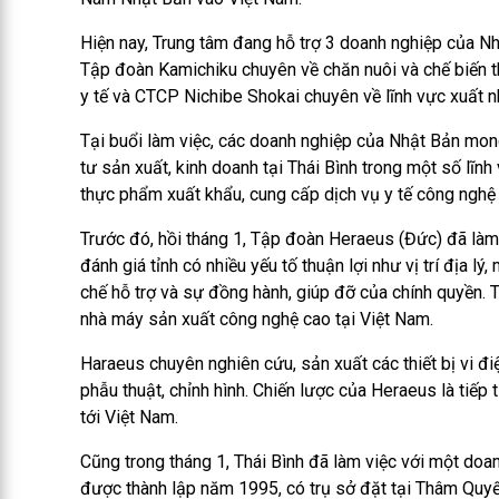
Hiện nay, Trung tâm đang hỗ trợ 3 doanh nghiệp của Nh
Tập đoàn Kamichiku chuyên về chăn nuôi và chế biến 
y tế và CTCP Nichibe Shokai chuyên về lĩnh vực xuất 
Tại buổi làm việc, các doanh nghiệp của Nhật Bản mo
tư sản xuất, kinh doanh tại Thái Bình trong một số lĩn
thực phẩm xuất khẩu, cung cấp dịch vụ y tế công nghệ A
Trước đó, hồi tháng 1, Tập đoàn Heraeus (Đức) đã làm 
đánh giá tỉnh có nhiều yếu tố thuận lợi như vị trí địa l
chế hỗ trợ và sự đồng hành, giúp đỡ của chính quyền. T
nhà máy sản xuất công nghệ cao tại Việt Nam.
Haraeus chuyên nghiên cứu, sản xuất các thiết bị vi điệ
phẫu thuật, chỉnh hình. Chiến lược của Heraeus là tiế
tới Việt Nam.
Cũng trong tháng 1, Thái Bình đã làm việc với một do
được thành lập năm 1995, có trụ sở đặt tại Thâm Quyế