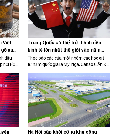
chức sáng nay (5/4) tại Hà Nội.
ị Việt
Trung Quốc có thể trở thành nền
 gỡ xuất
kinh tế lớn nhất thế giới vào năm
2035 ​
inh dầu
Theo báo cáo của một nhóm các học giả
p hội Hồ
từ năm quốc gia là Mỹ, Nga, Canada, Ấn Độ
) vừa có
và Trung Quốc được công bố tại một hội
/4/2024
thảo quốc tế vừa qua, GDP của Trung Quốc
 tháo gỡ
ước tính vượt Mỹ vào năm 2035.
huyển
Hà Nội sắp khởi công khu công