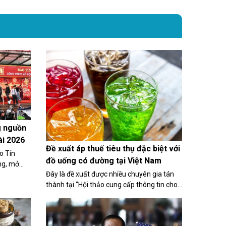
g nguồn
ài 2026
Đề xuất áp thuế tiêu thụ đặc biệt với
o Tín
đồ uống có đường tại Việt Nam
ng, mở
Đây là đề xuất được nhiều chuyên gia tán
nghệ giao
thành tại "Hội thảo cung cấp thông tin cho
 vàng cầu
báo chí về tác hại của đồ uống có đường
n trong
đối với sức khoẻ và vai trò của chính sách
thuế trong kiểm soát tiêu dùng" được tổ