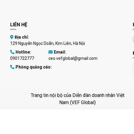
3 tỷ USD, xuất siêu 3,36 tỷ USD,
 42% tổng giá trị thặng dư toàn
h tế.
LIÊN HỆ
Địa chỉ:
129 Nguyễn Ngọc Doãn, Kim Liên, Hà Nội
Hotline:
Email:
0901722777
ceo.vefglobal@gmail.com
Phòng quảng cáo:
Trang tin nội bộ của Diễn đàn doanh nhân Việt
Nam (VEF Global)