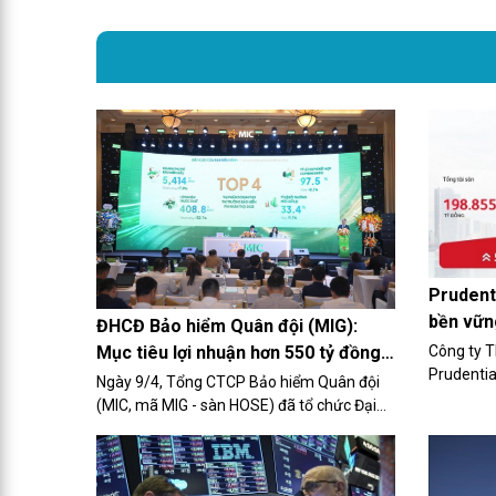
Prudent
bền vữn
ĐHCĐ Bảo hiểm Quân đội (MIG):
khỏe và
Mục tiêu lợi nhuận hơn 550 tỷ đồng,
Công ty 
Prudentia
kết quả kinh doanh quý I/2026 tích
Ngày 9/4, Tổng CTCP Bảo hiểm Quân đội
kinh doan
cực
(MIC, mã MIG - sàn HOSE) đã tổ chức Đại
cực, tiếp 
hội đồng cổ đông thường niên 2026
nâng cao 
(ĐHCĐ) và thông qua hầu hết mọi tờ trình.
phần chăm
cộng đồn