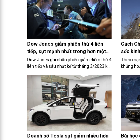
Cách Ch
Dow Jones giảm phiên thứ 4 liên
sốc kinh
tiếp, sụt mạnh nhất trong hơn một
năm
Theo mạn
Dow Jones ghi nhận phiên giảm điểm thứ 4
khủng ho
liên tiếp và sâu nhất kể từ tháng 3/2023 khi
đứng trướ
giá dầu tăng vọt và thị trường lo ngại Fed
hóa và cả
sẽ chưa vội cắt giảm lãi suất.
Bài học 
Doanh số Tesla sụt giảm nhiều hơn