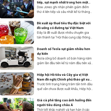
Mỹ.
tiếp, sụt mạnh nhất trong hơn một
năm
Dow Jones ghi nhận phiên giảm điểm
thứ 4 liên tiếp và sâu nhất kể từ tháng
3/2023 khi giá dầu tăng vọt và thị
trường lo ngại Fed sẽ chưa vội cắt giảm
Đề xuất áp thuế tiêu thụ đặc biệt với
lãi suất.
đồ uống có đường tại Việt Nam
Đây là đề xuất được nhiều chuyên gia
tán thành tại "Hội thảo cung cấp thông
tin cho báo chí về tác hại của đồ uống có
đường đối với sức khoẻ và vai trò của
Doanh số Tesla sụt giảm nhiều hơn
chính sách thuế trong kiểm soát tiêu
dự kiến
dùng" được tổ chức sáng nay (5/4) tại
Tesla công bố doanh số bán hàng năm
Hà Nội.
giảm lần đầu tiên kể từ năm đầu tiên xảy
ra đại dịch, do sự cạnh tranh gia tăng
về xe điện từ các nhà sản xuất ô tô
Hiệp hội Hồ tiêu và Cây gia vị Việt
Trung Quốc và phương Tây đã làm
Nam đề nghị Chính phủ tháo gỡ xuất
giảm nhu cầu.
khẩu tinh dầu quế
Trước tình trạng hàng trăm tấn tinh dầu
quế vẫn chưa được xuất khẩu, Hiệp hội
Hồ tiêu và Cây gia vị Việt Nam (VPSA)
vừa có công văn số 71/CV-VPSA ngày
Giá cà phê tăng cao ảnh hưởng đến
2/4/2024 gửi Văn phòng Chính phủ đề
người tiêu dùng châu Á
nghị tháo gỡ cho...
Thời tiết khắc nghiệt và hạn hán ở các