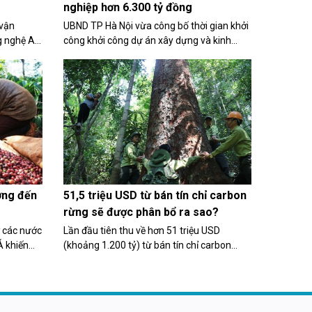
nghiệp hơn 6.300 tỷ đồng
 vận
UBND TP Hà Nội vừa công bố thời gian khởi
 nghệ AI
công khởi công dự án xây dựng và kinh
n trên cơ
doanh kết cấu hạ tầng khu công nghiệp
phát
Đông Anh, dự án có tổng vốn hơn 6.300 tỷ
 của từng
đồng.
ởng đến
51,5 triệu USD từ bán tín chỉ carbon
rừng sẽ được phân bổ ra sao?
ở các nước
Lần đầu tiên thu về hơn 51 triệu USD
Á khiến
(khoảng 1.200 tỷ) từ bán tín chỉ carbon
rừng đã mở ra cơ hội lớn cho ngành lâm
nghiệp Việt Nam. Nguồn lực thu về sẽ được
phân bổ cho các quỹ, địa phương và đến
tay những người bảo vệ rừng.