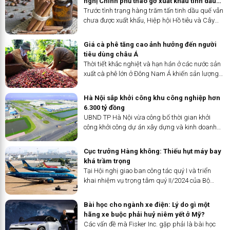
nghị Chính phủ tháo gỡ xuất khẩu tinh dầu
quế
Trước tình trạng hàng trăm tấn tinh dầu quế vẫn
chưa được xuất khẩu, Hiệp hội Hồ tiêu và Cây
gia vị Việt Nam (VPSA) vừa có công văn số
71/CV-VPSA ngày 2/4/2024 gửi Văn phòng
Giá cà phê tăng cao ảnh hưởng đến người
Chính phủ đề nghị tháo gỡ cho...
tiêu dùng châu Á
Thời tiết khắc nghiệt và hạn hán ở các nước sản
xuất cà phê lớn ở Đông Nam Á khiến sản lượng
bị thu hẹp.
Hà Nội sắp khởi công khu công nghiệp hơn
6.300 tỷ đồng
UBND TP Hà Nội vừa công bố thời gian khởi
công khởi công dự án xây dựng và kinh doanh
kết cấu hạ tầng khu công nghiệp Đông Anh, dự
án có tổng vốn hơn 6.300 tỷ đồng.
Cục trưởng Hàng không: Thiếu hụt máy bay
khá trầm trọng
Tại Hội nghị giao ban công tác quý I và triển
khai nhiệm vụ trọng tâm quý II/2024 của Bộ
Giao thông Vận tải diễn ra chiều nay 1/4, Cục
trưởng Hàng không Việt Nam Đinh Việt Thắng
Bài học cho ngành xe điện: Lý do gì một
cho biết: Việc Nhà sản xuất động cơ
hãng xe buộc phải huỷ niêm yết ở Mỹ?
Pratt&amp;Whitney (PW) yêu cầu triệu hồi một
Các vấn đề mà Fisker Inc. gặp phải là bài học
số máy bay A321Neo của các Hãng hàng không