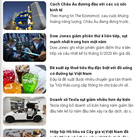
qua, GDP của Trung Quốc ước tính vượt Mỹ vào
Cách Châu Âu đương đầu với các cú sốc
năm 2035.
kinh tế
Theo mạng tin The Economist, sau cuộc khủng
hoảng năng lượng, Châu Âu đang đứng trước
sự gia tăng nhập khẩu hàng hóa và cảnh báo
áp thuế quan từ Mỹ.
Dow Jones giảm phiên thứ 4 liên tiếp, sụt
mạnh nhất trong hơn một năm
Dow Jones ghi nhận phiên giảm điểm thứ 4 liên
tiếp và sâu nhất kể từ tháng 3/2023 khi giá dầu
tăng vọt và thị trường lo ngại Fed sẽ chưa vội cắt
giảm lãi suất.
Đề xuất áp thuế tiêu thụ đặc biệt với đồ uống
có đường tại Việt Nam
Đây là đề xuất được nhiều chuyên gia tán thành
tại "Hội thảo cung cấp thông tin cho báo chí về
tác hại của đồ uống có đường đối với sức khoẻ
và vai trò của chính sách thuế trong kiểm soát
Doanh số Tesla sụt giảm nhiều hơn dự kiến
tiêu dùng" được tổ chức sáng nay (5/4) tại Hà
Tesla công bố doanh số bán hàng năm giảm lần
Nội.
đầu tiên kể từ năm đầu tiên xảy ra đại dịch, do sự
cạnh tranh gia tăng về xe điện từ các nhà sản
xuất ô tô Trung Quốc và phương Tây đã làm
giảm nhu cầu.
Hiệp hội Hồ tiêu và Cây gia vị Việt Nam đề