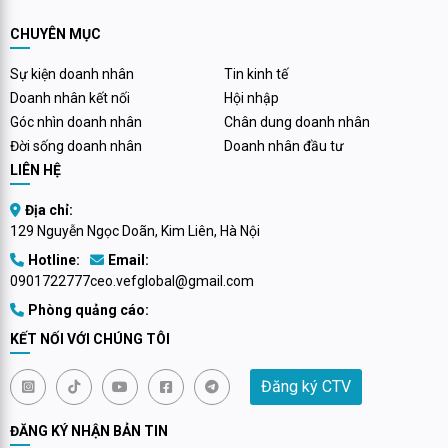
gặp nhiều khó khăn.
CHUYÊN MỤC
Sự kiện doanh nhân
Tin kinh tế
Doanh nhân kết nối
Hội nhập
Góc nhìn doanh nhân
Chân dung doanh nhân
Đời sống doanh nhân
Doanh nhân đầu tư
LIÊN HỆ
Địa chỉ:
129 Nguyễn Ngọc Doãn, Kim Liên, Hà Nội
Hotline:
Email:
0901722777
ceo.vefglobal@gmail.com
Phòng quảng cáo:
KẾT NỐI VỚI CHÚNG TÔI
Đăng ký CTV
ĐĂNG KÝ NHẬN BẢN TIN