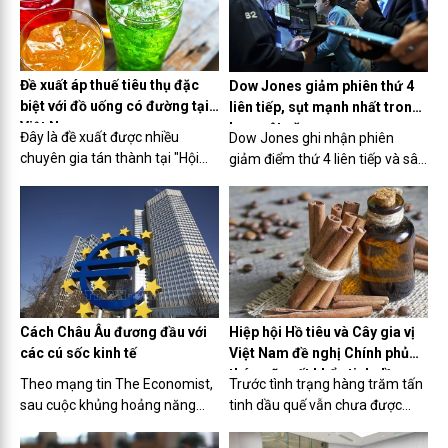
cảnh giá vàng biến động.
Đề xuất áp thuế tiêu thụ đặc
Dow Jones giảm phiên thứ 4
biệt với đồ uống có đường tại
liên tiếp, sụt mạnh nhất trong
Việt Nam
hơn một năm
Đây là đề xuất được nhiều
Dow Jones ghi nhận phiên
chuyên gia tán thành tại "Hội
giảm điểm thứ 4 liên tiếp và sâu
thảo cung cấp thông tin cho
nhất kể từ tháng 3/2023 khi giá
báo chí về tác hại của đồ uống
dầu tăng vọt và thị trường lo
có đường đối với sức khoẻ và
ngại Fed sẽ chưa vội cắt giảm
vai trò của chính sách thuế
lãi suất.
trong kiểm soát tiêu dùng"
được tổ chức sáng nay (5/4) tại
Hà Nội.
Cách Châu Âu đương đầu với
Hiệp hội Hồ tiêu và Cây gia vị
các cú sốc kinh tế
Việt Nam đề nghị Chính phủ
tháo gỡ xuất khẩu tinh dầu
Theo mạng tin The Economist,
Trước tình trạng hàng trăm tấn
quế
sau cuộc khủng hoảng năng
tinh dầu quế vẫn chưa được
lượng, Châu Âu đang đứng
xuất khẩu, Hiệp hội Hồ tiêu và
trước sự gia tăng nhập khẩu
Cây gia vị Việt Nam (VPSA) vừa