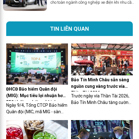
cho toàn ngành công nghiệp xe điện khi nhu cầu
Vietnam Airlines, Vietjet khai thác đã khiến
chững lại, cạnh tranh về giá tăng lên và sự quan
ngành hàng không nội địa rơi vào tình trạng
tâm của nhà đầu tư giảm dần.
thiếu hụt máy bay khá trầm trọng.
TIN LIÊN QUAN
Bảo Tín Minh Châu sẵn sàng
nguồn cung vàng trước vía
ĐHCĐ Bảo hiểm Quân đội
Thần Tài 2026
(MIG): Mục tiêu lợi nhuận hơn
Trước ngày vía Thần Tài 2026,
550 tỷ đồng, kết quả kinh
Bảo Tín Minh Châu tăng cường
Ngày 9/4, Tổng CTCP Bảo hiểm
doanh quý I/2026 tích cực
nguồn hàng, mở rộng điểm bán
Quân đội (MIC, mã MIG - sàn
và ứng dụng công nghệ giao
HOSE) đã tổ chức Đại hội đồng
dịch nhằm đáp ứng nhu cầu
cổ đông thường niên 2026
mua vàng cầu may, tích lũy tài
(ĐHCĐ) và thông qua hầu hết
sản của người dân trong bối
mọi tờ trình.