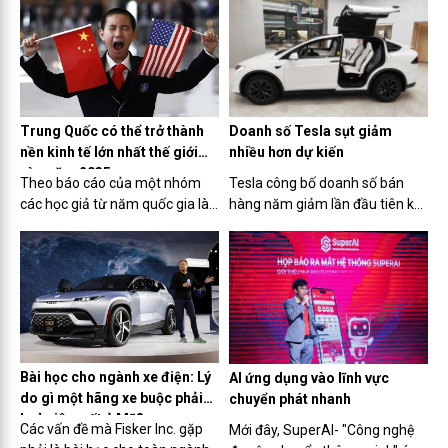
hàng hóa và cảnh báo áp thuế
có công văn số 71/CV-VPSA
quan từ Mỹ.
ngày 2/4/2024 gửi Văn phòng
Chính phủ đề nghị tháo gỡ cho...
Doanh số Tesla sụt giảm
Trung Quốc có thể trở thành
nhiều hơn dự kiến
nền kinh tế lớn nhất thế giới
vào năm 2035 ​
Tesla công bố doanh số bán
Theo báo cáo của một nhóm
hàng năm giảm lần đầu tiên kể
các học giả từ năm quốc gia là
từ năm đầu tiên xảy ra đại dịch,
Mỹ, Nga, Canada, Ấn Độ và
do sự cạnh tranh gia tăng về xe
Trung Quốc được công bố tại
điện từ các nhà sản xuất ô tô
một hội thảo quốc tế vừa qua,
Trung Quốc và phương Tây đã
GDP của Trung Quốc ước tính
làm giảm nhu cầu.
vượt Mỹ vào năm 2035.
Bài học cho ngành xe điện: Lý
AI ứng dụng vào lĩnh vực
do gì một hãng xe buộc phải
chuyển phát nhanh
huỷ niêm yết ở Mỹ?
Các vấn đề mà Fisker Inc. gặp
Mới đây, SuperAI- "Công nghệ