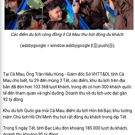
Các điểm du lịch cộng đồng ở Cà Mau thu hút đông du khách.
(adsbygoogle = window.adsbygoogle || []).push({});
Tại Cà Mau, Ông Trần Hiếu Hùng - Giám đốc Sở VHTT&DL tỉnh Cà
Mau cho biết, từ 29 đến mùng 3 Tết, các điểm, khu du lịch trên địa
bàn đã đón hơn 103.368 lượt khách, trong đó có hơn 300 khách quốc
tế đến tham quan và nghỉ dưỡng. Doanh thu về du lịch ước đạt gần
92 tỷ đồng.
Khu du lịch Quốc gia mũi Cà Mau; điểm du lịch Hòn Đá Bạc; khu tưởng
niệm Chủ tịch Hồ Chí Minh thu hút rất đông du khách trong dịp Tết.
Trong 5 ngày Tết, tỉnh Bạc Liêu đón khoảng 185.000 lượt du khách,
doanh thu khoảng 95 tỷ đồng.