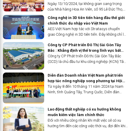
Ngày 13/10/2024, tại không gian sang trọng
của Nhà hàng Hoa An Viên, số 95 Lê Đức Thọ,
Mỹ Đình, Hà Nội, sự kiện "Tiệc Giao Thương Kết
Công nghệ in 3D tiên tiến hàng đầu thế giới
Nối Doanh Nhân 8X, 9X" hứa hẹn sẽ để lại nhiều
chính thức du nhập vào Việt Nam
dấu ấn khó quên. Đây là sự kiện mở ra sân chơi
AES Việt Nam hợp tác với Stratasys chuyển
kết nối không giới hạn, được tổ chức bởi sự hợp
giao Công nghệ in 3D tiên tiến. Đây không chỉ là
tác giữa Diễn đàn Doanh nhân 8X và Hiệp hội
sự khởi đầu mà còn là một bước tiến đầy hứa
Thương mại Toàn cầu.
Công ty CP Phát triển Đô Thị Sài Gòn Tây
hẹn trong việc nâng tầm công nghệ in 3D tại thị
Bắc : Khẳng định vị thế trong lĩnh vực bất
trường Việt Nam.
động sản công nghiệp
Công ty CP Phát triển Đô thị Sài Gòn Tây Bắc
(SCD) là chủ đầu tư khu công nghiệp (KCN) Tân
Phú Trung. Cổ đông của SCD là Tổng Công ty
Phát triển Đô thị Kinh Bắc (KBC), một trong
Diễn đàn Doanh nhân Việt Nam phát triển
những công ty thành viên...
hợp tác nông nghiệp song phương tại Hội
chợ Nông nghiệp Quốc tế Nam Ninh
Từ ngày 8 đến 10 tháng 11 năm 2024 tại Nam
Ninh, tỉnh Quảng Tây, Trung Quốc, Diễn đàn
Doanh nhân Việt Nam (VEF) đã tham dự Hội chợ
Nông nghiệp Quốc tế Quảng Tây (Tên tiếng Anh:
Guangxi International Agricultural Expo Special
Lao động thất nghiệp có xu hướng không
Exhibition on Agricultural Mechanization 2024).
muốn kiếm việc làm chính thức
Triển lãm do Sở Nông nghiệp và Phát triển Nông
Đối với nhiều công nhân khi mất việc sẽ có xu
thôn Khu tự trị dân tộc Choang Quảng Tây chủ
hướng tìm đến các công việc thời vụ, đợi đến khi
trì, cùng với sự phối hợp tổ chức của Trung tâm