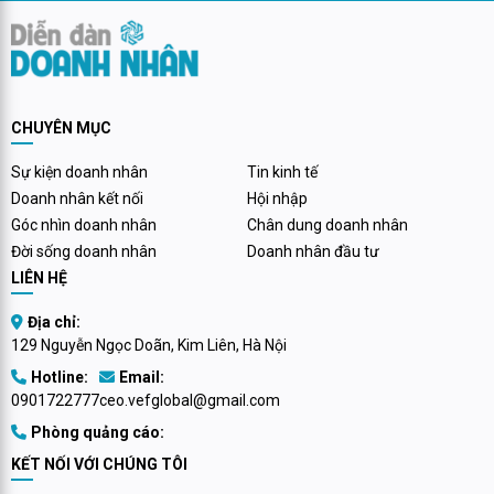
Kinh Bắc (KBC), một trong
doanh nhân Việt Nam và Trung
những công ty thành viên...
Quốc.
CHUYÊN MỤC
Sự kiện doanh nhân
Tin kinh tế
Doanh nhân kết nối
Hội nhập
Góc nhìn doanh nhân
Chân dung doanh nhân
Đời sống doanh nhân
Doanh nhân đầu tư
LIÊN HỆ
Địa chỉ:
129 Nguyễn Ngọc Doãn, Kim Liên, Hà Nội
Hotline:
Email:
0901722777
ceo.vefglobal@gmail.com
Phòng quảng cáo:
KẾT NỐI VỚI CHÚNG TÔI