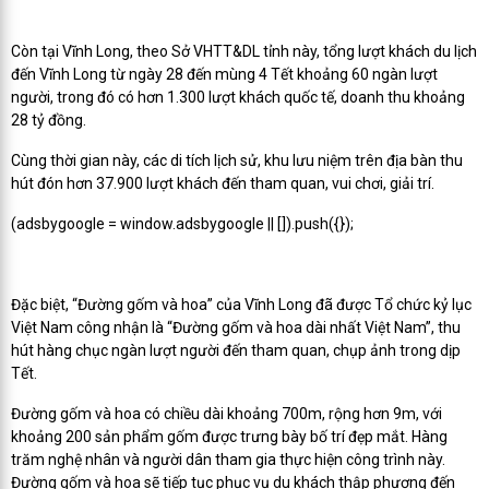
Còn tại Vĩnh Long, theo Sở VHTT&DL tỉnh này, tổng lượt khách du lịch
đến Vĩnh Long từ ngày 28 đến mùng 4 Tết khoảng 60 ngàn lượt
người, trong đó có hơn 1.300 lượt khách quốc tế, doanh thu khoảng
28 tỷ đồng.
Cùng thời gian này, các di tích lịch sử, khu lưu niệm trên địa bàn thu
hút đón hơn 37.900 lượt khách đến tham quan, vui chơi, giải trí.
(adsbygoogle = window.adsbygoogle || []).push({});
Đặc biệt, “Đường gốm và hoa” của Vĩnh Long đã được Tổ chức kỷ lục
Việt Nam công nhận là “Đường gốm và hoa dài nhất Việt Nam”, thu
hút hàng chục ngàn lượt người đến tham quan, chụp ảnh trong dịp
Tết.
Đường gốm và hoa có chiều dài khoảng 700m, rộng hơn 9m, với
khoảng 200 sản phẩm gốm được trưng bày bố trí đẹp mắt. Hàng
trăm nghệ nhân và người dân tham gia thực hiện công trình này.
Đường gốm và hoa sẽ tiếp tục phục vụ du khách thập phương đến