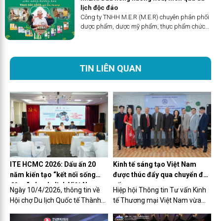
lịch độc đáo
Công ty TNHH M.E.R (M.E.R) chuyên phân phối
dược phẩm, dược mỹ phẩm, thực phẩm chức
năng, vật tư y tế và các sản phẩm chăm sóc sức
khỏe chất lượng cao.
TIN LIÊN QUAN
ITE HCMC 2026: Dấu ấn 20
Kinh tế sáng tạo Việt Nam
năm kiến tạo “kết nối sống
được thúc đẩy qua chuyển đổi
động” cho du lịch Việt Nam
số
Ngày 10/4/2026, thông tin về
Hiệp hội Thông tin Tư vấn Kinh
trên bản đồ toàn cầu
Hội chợ Du lịch Quốc tế Thành
tế Thương mại Việt Nam vừa
phố Hồ Chí Minh lần thứ 20 (ITE
chính thức công bố triển khai Đề