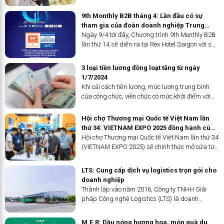
nhận hết trợ cấp thất nghiệp mới bắt đầu tìm
Dịch vụ Cơ giới hóa Nông nghiệp Khu tự trị dân
kiếm việc làm mới.
9th Monthly B2B tháng 4: Lần đầu có sự
tộc Choang Quảng Tây và Trạm Quản lý Hạt
tham gia của đoàn doanh nghiệp Trung
giống Khu tự trị dân tộc Choang Quảng Tây.
Quốc
Ngày 9/4 tới đây, Chương trình 9th Monthly B2B
lần thứ 14 sẽ diễn ra tại Rex Hotel Saigon với sự
tham gia dự kiến hơn 200 khách mời, gồm lãnh
đạo, doanh nhân Việt Nam và Trung Quốc.
3 loại tiền lương đồng loạt tăng từ ngày
1/7/2024
Khi cải cách tiền lương, mức lương trung bình
của công chức, viên chức có mức khởi điểm với
hệ số 2,68.
Hội chợ Thương mại Quốc tế Việt Nam lần
thứ 34: VIETNAM EXPO 2025 đồng hành cùng
doanh nghiệp trong kỷ nguyên số
Hội chợ Thương mại Quốc tế Việt Nam lần thứ 34
(VIETNAM EXPO 2025) sẽ chính thức mở cửa từ
9h00 – 17h00 ngày 02 đến ngày 05/04/2025 tại
Trung tâm Triển lãm Quốc tế Hà Nội (I.C.E), 91
LTS: Cung cấp dịch vụ logistics trọn gói cho
Trần Hưng Đạo, Hoàn Kiếm, Hà Nội. Sự kiện dự
doanh nghiệp
kiến đón tiếp trên 20,000 lượt khách đến tham
Thành lập vào năm 2016, Công ty TNHH Giải
quan và làm việc trong 04 ngày triển lãm.
pháp Công nghệ Logistics (LTS) là doanh
nghiệp chuyên cung cấp dịch vụ logistics trọn
gói với nhiều năm kinh nghiệm trong ngành.
M.E.R: Dầu nóng hương hoa, món quà du