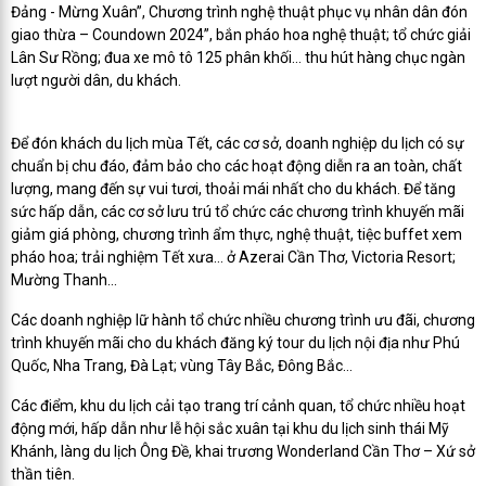
Đảng - Mừng Xuân”, Chương trình nghệ thuật phục vụ nhân dân đón
giao thừa – Coundown 2024”, bắn pháo hoa nghệ thuật; tổ chức giải
Lân Sư Rồng; đua xe mô tô 125 phân khối… thu hút hàng chục ngàn
lượt người dân, du khách.
Để đón khách du lịch mùa Tết, các cơ sở, doanh nghiệp du lịch có sự
chuẩn bị chu đáo, đảm bảo cho các hoạt động diễn ra an toàn, chất
lượng, mang đến sự vui tươi, thoải mái nhất cho du khách. Để tăng
sức hấp dẫn, các cơ sở lưu trú tổ chức các chương trình khuyến mãi
giảm giá phòng, chương trình ẩm thực, nghệ thuật, tiệc buffet xem
pháo hoa; trải nghiệm Tết xưa… ở Azerai Cần Thơ, Victoria Resort;
Mường Thanh...
Các doanh nghiệp lữ hành tổ chức nhiều chương trình ưu đãi, chương
trình khuyến mãi cho du khách đăng ký tour du lịch nội địa như Phú
Quốc, Nha Trang, Đà Lạt; vùng Tây Bắc, Đông Bắc…
Các điểm, khu du lịch cải tạo trang trí cảnh quan, tổ chức nhiều hoạt
động mới, hấp dẫn như lễ hội sắc xuân tại khu du lịch sinh thái Mỹ
Khánh, làng du lịch Ông Đề, khai trương Wonderland Cần Thơ – Xứ sở
thần tiên.