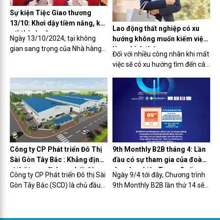
Agricultural Expo Special
Sự kiện Tiệc Giao thương
Exhibition on Agricultural
13/10: Khơi dậy tiềm năng, kết
Mechanization 2024). Triển lãm
Lao động thất nghiệp có xu
nối thành công
do Sở Nông nghiệp và Phát triển
Ngày 13/10/2024, tại không
hướng không muốn kiếm việc
Nông thôn Khu tự trị dân tộc
gian sang trọng của Nhà hàng
làm chính thức
Đối với nhiều công nhân khi mất
Choang Quảng Tây chủ trì, cùng
Hoa An Viên, số 95 Lê Đức Thọ,
việc sẽ có xu hướng tìm đến các
với sự phối hợp tổ chức của
Mỹ Đình, Hà Nội, sự kiện "Tiệc
công việc thời vụ, đợi đến khi
Trung tâm Dịch vụ Cơ giới hóa
Giao Thương Kết Nối Doanh
nhận hết trợ cấp thất nghiệp
Nông nghiệp Khu tự trị dân tộc
Nhân 8X, 9X" hứa hẹn sẽ để lại
mới bắt đầu tìm kiếm việc làm
Choang Quảng Tây và Trạm
nhiều dấu ấn khó quên. Đây là
mới.
Quản lý Hạt giống Khu tự trị dân
sự kiện mở ra sân chơi kết nối
tộc Choang Quảng Tây.
không giới hạn, được tổ chức
bởi sự hợp tác giữa Diễn đàn
Doanh nhân 8X và Hiệp hội
Công ty CP Phát triển Đô Thị
9th Monthly B2B tháng 4: Lần
Thương mại Toàn cầu.
Sài Gòn Tây Bắc : Khẳng định
đầu có sự tham gia của đoàn
vị thế trong lĩnh vực bất động
doanh nghiệp Trung Quốc
Công ty CP Phát triển Đô thị Sài
Ngày 9/4 tới đây, Chương trình
sản công nghiệp
Gòn Tây Bắc (SCD) là chủ đầu
9th Monthly B2B lần thứ 14 sẽ
tư khu công nghiệp (KCN) Tân
diễn ra tại Rex Hotel Saigon với
Phú Trung. Cổ đông của SCD là
sự tham gia dự kiến hơn 200
Tổng Công ty Phát triển Đô thị
khách mời, gồm lãnh đạo,