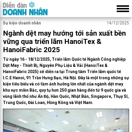
Sự kiện doanh nhân
14/12/2025
Ngành dệt may hướng tới sản xuất bền
vững qua triển lãm HanoiTex &
HanoiFabric 2025
Từ ngày 16 - 18/12/2025, Triển lãm Quốc tế Ngành Công nghiệp
Dệt May - Thiết Bị, Nguyên Phụ Liệu & Vải (HanoiTex &
HanoiFabric 2025) sẽ diễn ra tại Trung tâm Triển lãm quốc tế
I.C.E Hanoi, 91 Trần Hưng Đạo, Hà Nội. Đây là một trong những sự
kiện tiêu biểu và có tầm ảnh hưởng lớn nhất của ngành dệt may
khu vực miền Bắc, quy tụ hơn 250 gian hàng đến từ 9 quốc gia và
vùng lãnh thổ như Ấn Độ, Hàn Quốc, Nhật Bản, Singapore, Thụy Sĩ,
Trung Quốc, Đài Loan, Hồng Kông và Việt Nam.