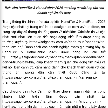
Triển lãm HanoiTex & HanoiFabric 2025 mở rộng cơ hội hợp tác cho
doanh nghiệp dệt may.
Trang thông tin chính thức của sự kiện HanoiTex & HanoiFabric 2025
được cập nhật tại trang chủ https://saigontex.com.vn/hanoitex/, nơi
cung cấp đầy đủ thông tin tổng quan về triển lãm. Các bản tin và cập
nhật mới nhất liên quan đến hoạt động triển lãm được đăng tải
thường xuyên tại https://saigontex.com.vn/danh-muc/hanoitex/tin-
trien-lam-hn/. Danh sách các doanh nghiệp tham gia trưng bày tại
HanoiTex & HanoiFabric 2025 được công bố chi tiết
tại https://saigontex.com.vn/hanoitex/tham-quan-hn/danh-sach-
don-vi-trung-bay-hn/, giúp khách tham quan chủ động tìm hiểu và
kết nối. Bên cạnh đó, cẩm nang dành cho khách tham quan với các
thông tin hướng dẫn cần thiết được đăng tải tại
https://saigontex.com.vn/hanoitex/tham-quan-hn/cam-nang-
tham-quan/.
Các chương trình tọa đàm, hội thảo chuyên ngành diễn ra trong
khuôn khổ triển lãm được cập nhật tại
https://saigontex.com.vn/hanoitex/tham-quan-hn/chuong-trinh-
hoi-thao/, trong khi danh mục các nhóm sản phẩm trưng bày được