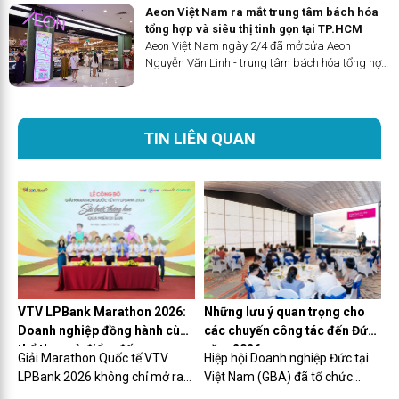
thi đề cử vào “Top 10 món nhất định phải thử” tại
Aeon Việt Nam ra mắt trung tâm bách hóa
Lễ hội Văn hóa Ẩm thực...
tổng hợp và siêu thị tinh gọn tại TP.HCM
Aeon Việt Nam ngày 2/4 đã mở cửa Aeon
Nguyễn Văn Linh - trung tâm bách hóa tổng hợp
và siêu thị tinh gọn tại TP.HCM, tiếp nối thành
công tại Hà Nội và Bình Dương.
TIN LIÊN QUAN
VTV LPBank Marathon 2026:
Những lưu ý quan trọng cho
Doanh nghiệp đồng hành cùng
các chuyến công tác đến Đức
thể thao và điểm đến
năm 2026
Giải Marathon Quốc tế VTV
Hiệp hội Doanh nghiệp Đức tại
LPBank 2026 không chỉ mở ra
Việt Nam (GBA) đã tổ chức
một đường chạy mới tại Khu
thành công hội thảo GBA