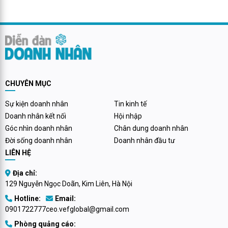
Nam đã long trọng tổ chức Lễ
thành một trong những sự kiện
công bố dự án phát triển sàn
thể thao cộng đồng lớn và uy tín
thương mại điện tử WinVu.vn
nhất tại Việt Nam. Không chỉ
với thông điệp “Sàn của người
mang ý nghĩa là một sân chơi
Việt, cho người Việt”.
thể thao, sự kiện còn mở ra
hướng đi mới trong việc kết hợp
giữa thể thao – du lịch – kinh tế
CHUYÊN MỤC
cộng đồng, tạo giá trị lan tỏa
bền vững cho doanh nghiệp và
Sự kiện doanh nhân
Tin kinh tế
xã hội.
Doanh nhân kết nối
Hội nhập
Góc nhìn doanh nhân
Chân dung doanh nhân
Đời sống doanh nhân
Doanh nhân đầu tư
LIÊN HỆ
Địa chỉ:
129 Nguyễn Ngọc Doãn, Kim Liên, Hà Nội
Hotline:
Email:
0901722777
ceo.vefglobal@gmail.com
Phòng quảng cáo: