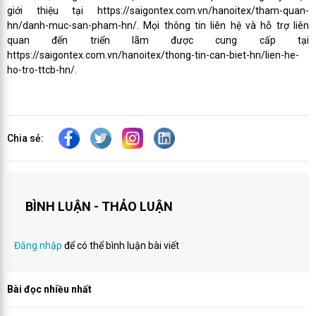
giới thiệu tại https://saigontex.com.vn/hanoitex/tham-quan-
hn/danh-muc-san-pham-hn/. Mọi thông tin liên hệ và hỗ trợ liên
quan đến triển lãm được cung cấp tại
https://saigontex.com.vn/hanoitex/thong-tin-can-biet-hn/lien-he-
ho-tro-ttcb-hn/.
Chia sẻ:
BÌNH LUẬN - THẢO LUẬN
Đăng nhập
để có thể bình luận bài viết
Bài đọc nhiều nhất