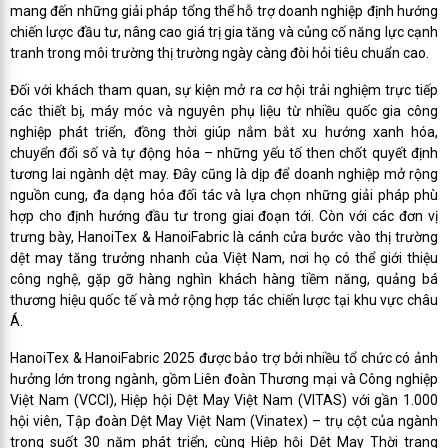
mang đến những giải pháp tổng thể hỗ trợ doanh nghiệp định hướng
chiến lược đầu tư, nâng cao giá trị gia tăng và củng cố năng lực cạnh
tranh trong môi trường thị trường ngày càng đòi hỏi tiêu chuẩn cao.
Đối với khách tham quan, sự kiện mở ra cơ hội trải nghiệm trực tiếp
các thiết bị, máy móc và nguyên phụ liệu từ nhiều quốc gia công
nghiệp phát triển, đồng thời giúp nắm bắt xu hướng xanh hóa,
chuyển đổi số và tự động hóa – những yếu tố then chốt quyết định
tương lai ngành dệt may. Đây cũng là dịp để doanh nghiệp mở rộng
nguồn cung, đa dạng hóa đối tác và lựa chọn những giải pháp phù
hợp cho định hướng đầu tư trong giai đoạn tới. Còn với các đơn vị
trưng bày, HanoiTex & HanoiFabric là cánh cửa bước vào thị trường
dệt may tăng trưởng nhanh của Việt Nam, nơi họ có thể giới thiệu
công nghệ, gặp gỡ hàng nghìn khách hàng tiềm năng, quảng bá
thương hiệu quốc tế và mở rộng hợp tác chiến lược tại khu vực châu
Á.
HanoiTex & HanoiFabric 2025 được bảo trợ bởi nhiều tổ chức có ảnh
hưởng lớn trong ngành, gồm Liên đoàn Thương mại và Công nghiệp
Việt Nam (VCCI), Hiệp hội Dệt May Việt Nam (VITAS) với gần 1.000
hội viên, Tập đoàn Dệt May Việt Nam (Vinatex) – trụ cột của ngành
trong suốt 30 năm phát triển, cùng Hiệp hội Dệt May Thời trang