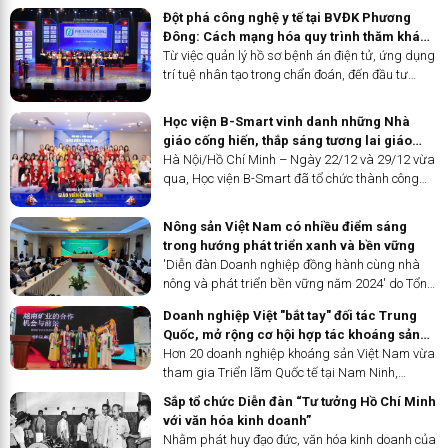
Đột phá công nghệ y tế tại BVĐK Phương
Đông: Cách mạng hóa quy trình thăm khám
và điều trị
Từ việc quản lý hồ sơ bệnh án điện tử, ứng dụng
trí tuệ nhân tạo trong chẩn đoán, đến đầu tư
mạnh mẽ vào hệ thống trang thiết bị y tế hiện
đại, BVĐK Phương Đông cam kết mang đến cho
Học viện B-Smart vinh danh những Nhà
người bệnh những trải nghiệm chăm sóc sức
giáo cống hiến, thắp sáng tương lai giáo
khỏe tối ưu, an toàn và hiệu quả. Đây là bước đi
dục Việt Nam
Hà Nội/Hồ Chí Minh – Ngày 22/12 và 29/12 vừa
quan trọng giúp bệnh viện khẳng định vị thế,
qua, Học viện B-Smart đã tổ chức thành công
góp phần xây dựng nền y tế nhân văn, hiện đại
chương trình “Hội ngộ và Vinh danh Giáo viên
và bền vững.
Cống hiến 2024” tại Hà Nội và TP. Hồ Chí Minh.
Nông sản Việt Nam có nhiều điểm sáng
Sự kiện đặc biệt này không chỉ là dịp tri ân sâu
trong hướng phát triển xanh và bền vững
sắc đến những người thầy, người cô tâm huyết
'Diễn đàn Doanh nghiệp đồng hành cùng nhà
với nghề, mà còn là một lời khẳng định mạnh mẽ
nông và phát triển bền vững năm 2024' do Tổng
về giá trị to lớn của những đóng góp thầm lặng
hội Nông nghiệp và Phát triển nông thôn Việt
của các nhà giáo đối với sự nghiệp “trồng
Doanh nghiệp Việt "bắt tay" đối tác Trung
Nam tổ chức ngày 18/12 tại Hà Nội đã đưa ra
người”.
Quốc, mở rộng cơ hội hợp tác khoáng sản
những giải pháp cùng chung tay xây dựng một
tại Triển lãm Nam Ninh
Hơn 20 doanh nghiệp khoáng sản Việt Nam vừa
nền nông nghiệp phát triển xanh, bền vững.
tham gia Triển lãm Quốc tế tại Nam Ninh,
Quảng Tây, Trung Quốc, dưới sự dẫn dắt của
Sắp tổ chức Diễn đàn “Tư tưởng Hồ Chí Minh
Diễn đàn Doanh nhân Việt Nam (VEF Global). Sự
với văn hóa kinh doanh”
kiện không chỉ mở ra cơ hội tiếp cận công nghệ,
Nhằm phát huy đạo đức, văn hóa kinh doanh của