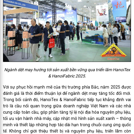
Ngành dệt may hướng tới sản xuất bền vững qua triển lãm HanoiTex
& HanoiFabric 2025.
Với sự phục hồi mạnh mẽ của thị trường phía Bắc, năm 2025 được
đánh giá là thời điểm thuận lợi để ngành dệt may tăng tốc đổi mới.
Trong bối cảnh đó, HanoiTex & HanoiFabric tiếp tục khẳng định vai
trò là cầu nối quan trọng giữa doanh nghiệp Việt Nam và các nhà
cung cấp toàn cầu, góp phần tăng tỷ lệ nội địa hóa nguyên phụ liệu,
tối ưu vận hành nhà máy, cập nhật mô hình sản xuất xanh – thông
minh và thiết lập những hợp tác dài hạn trong chuỗi cung ứng quốc
tế. Không chỉ giới thiệu thiết bị và nguyên phụ liệu, triển lãm còn