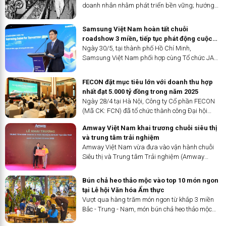
mở rộng thị trường mà còn khẳng định Việt Nam
doanh nhân nhằm phát triển bền vững; hướng
là điểm đến đầu tư hấp dẫn trong lĩnh vực
tới kỷ niệm 134 năm Ngày sinh Chủ tịch Hồ Chí
khoáng sản, đặc biệt trong bối cảnh hợp tác
Minh (19/5/1890 - 19/5/2024), ngày 14/5 tới đây,
chiến lược với Trung Quốc.
Samsung Việt Nam hoàn tất chuỗi
Liên đoàn Thương...
roadshow 3 miền, tiếp tục phát động cuộc
thi “Solve for Tomorrow 2025” tại khu vực
Ngày 30/5, tại thành phố Hồ Chí Minh,
phía Nam
Samsung Việt Nam phối hợp cùng Tổ chức JA
Việt Nam chính thức khởi động vòng roadshow
khu vực phía Nam của cuộc thi “Samsung Solve
FECON đặt mục tiêu lớn với doanh thu hợp
for Tomorrow 2025”, qua đó hoàn tất chuỗi
nhất đạt 5.000 tỷ đồng trong năm 2025
chương trình phát động trải dài ba miền Bắc –
Ngày 28/4 tại Hà Nội, Công ty Cổ phần FECON
Trung – Nam. Với mục tiêu truyền cảm hứng
(Mã CK: FCN) đã tổ chức thành công Đại hội
sáng tạo và phổ cập giáo dục STEM, năm nay
đồng cổ đông thường niên năm 2025. Trên nền
cuộc thi kỳ vọng tiếp cận hơn 50.000 học sinh tại
Amway Việt Nam khai trương chuỗi siêu thị
tảng đã được củng cố sau tái cấu trúc, FECON
khu vực phía Nam.
và trung tâm trải nghiệm
đặt mục tiêu năm 2025 đạt doanh thu hợp nhất
Amway Việt Nam vừa đưa vào vận hành chuỗi
5.000 tỷ đồng, tăng gần 50% so với năm 2024.
Siêu thị và Trung tâm Trải nghiệm (Amway
Lợi nhuận sau thuế hợp nhất 200 tỷ đồng, tăng 6
Experience Center – AEC) tại Hải Phòng, An
lần so với kết quả năm trước.
Giang và Tây Ninh nhằm phục vụ nhu cầu mua
Bún chả heo thảo mộc vào top 10 món ngon
sắm và sử dụng các sản phẩm và dịch...
tại Lễ hội Văn hóa Ẩm thực
Vượt qua hàng trăm món ngon từ khắp 3 miền
Bắc - Trung - Nam, món bún chả heo thảo mộc
của Khách sạn Rex được Ban giám khảo Cuộc