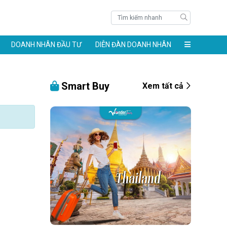
DOANH NHÂN ĐẦU TƯ
DIỄN ĐÀN DOANH NHÂN
Smart Buy
Xem tất cả
àng 24k