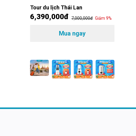
đ
Giảm 14%
Tour du lịch Thái Lan
6,390,000đ
7,000,000đ
Giảm 9%
Máp é
MSHea
1,49
Mua ngay