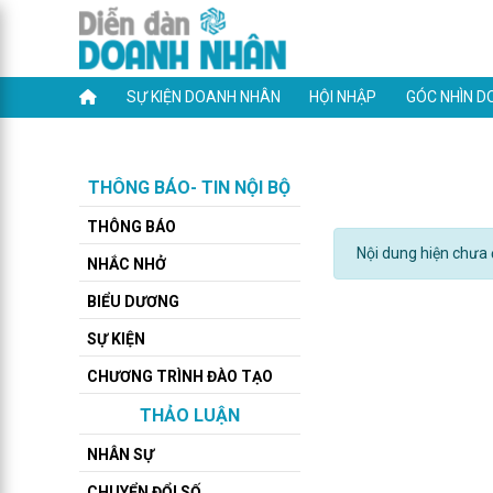
SỰ KIỆN DOANH NHÂN
HỘI NHẬP
GÓC NHÌN D
THÔNG BÁO- TIN NỘI BỘ
THÔNG BÁO
Nội dung hiện chưa đ
NHẮC NHỞ
BIỂU DƯƠNG
SỰ KIỆN
CHƯƠNG TRÌNH ĐÀO TẠO
THẢO LUẬN
NHÂN SỰ
CHUYỂN ĐỔI SỐ