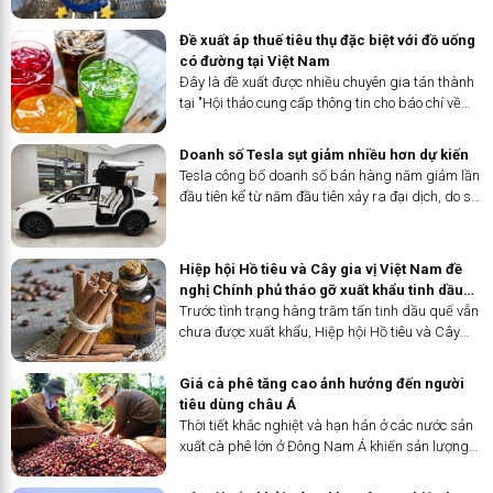
sự gia tăng nhập khẩu hàng hóa và cảnh báo
áp thuế quan từ Mỹ.
Đề xuất áp thuế tiêu thụ đặc biệt với đồ uống
có đường tại Việt Nam
Đây là đề xuất được nhiều chuyên gia tán thành
tại "Hội thảo cung cấp thông tin cho báo chí về
tác hại của đồ uống có đường đối với sức khoẻ
và vai trò của chính sách thuế trong kiểm soát
Doanh số Tesla sụt giảm nhiều hơn dự kiến
tiêu dùng" được tổ chức sáng nay (5/4) tại Hà
Tesla công bố doanh số bán hàng năm giảm lần
Nội.
đầu tiên kể từ năm đầu tiên xảy ra đại dịch, do sự
cạnh tranh gia tăng về xe điện từ các nhà sản
xuất ô tô Trung Quốc và phương Tây đã làm
giảm nhu cầu.
Hiệp hội Hồ tiêu và Cây gia vị Việt Nam đề
nghị Chính phủ tháo gỡ xuất khẩu tinh dầu
quế
Trước tình trạng hàng trăm tấn tinh dầu quế vẫn
chưa được xuất khẩu, Hiệp hội Hồ tiêu và Cây
gia vị Việt Nam (VPSA) vừa có công văn số
71/CV-VPSA ngày 2/4/2024 gửi Văn phòng
Giá cà phê tăng cao ảnh hưởng đến người
Chính phủ đề nghị tháo gỡ cho...
tiêu dùng châu Á
Thời tiết khắc nghiệt và hạn hán ở các nước sản
xuất cà phê lớn ở Đông Nam Á khiến sản lượng
bị thu hẹp.