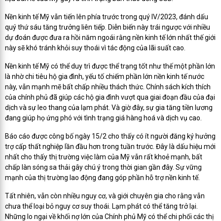
Nền kinh tế Mỹ vẫn tiến lên phía trước trong quý IV/2023, đánh dấu
quý thứ sáu tăng trưởng liên tiếp. Diễn biến này trái ngược với nhiều
dự đoán được đưa ra hồi năm ngoái rằng nền kinh tế lớn nhất thế giới
này sẽ khó tránh khỏi suy thoái vì tác động của lãi suất cao.
Nền kinh tế Mỹ có thể duy trì được thể trạng tốt như thế một phần lớn
là nhờ chi tiêu hộ gia đình, yếu tố chiếm phần lớn nền kinh tế nước
này, vẫn mạnh mẽ bất chấp nhiều thách thức. Chính sách kích thích
của chính phủ đã giúp các hộ gia đình vượt qua giai đoạn đầu của đại
dịch và sự leo thang của lạm phát. Và giờ đây, sự gia tăng tiền lương
đang giúp họ ứng phó với tình trạng giá hàng hoá và dịch vụ cao.
Báo cáo được công bố ngày 15/2 cho thấy có ít người đăng ký hưởng
trợ cấp thất nghiệp lần đầu hơn trong tuần trước. Đây là dấu hiệu mới
nhất cho thấy thị trường việc làm của Mỹ vẫn rất khoẻ mạnh, bất
chấp làn sóng sa thải gây chú ý trong thời gian gần đây. Sự vững
mạnh của thị trường lao động đang góp phần hỗ trợ nền kinh tế.
Tất nhiên, vẫn còn nhiều nguy cơ, và giới chuyên gia cho rằng vẫn
chưa thể loại bỏ nguy cơ suy thoái. Lạm phát có thể tăng trở lại.
Những lo ngại về khối nợ lớn của Chính phủ Mỹ có thể chi phối các thị