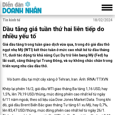
Tin kinh tế
18/02/2024
Dầu tăng giá tuần thứ hai liên tiếp do
nhiều yếu tố
Giá dầu tăng trong tuần giao dịch vừa qua, trong đó giá dầu thô
ngọt nhẹ Mỹ (WTI) kết thúc tuần ở mức cao nhất kể từ đầu tháng
11, dưới tác động từ khả năng Cục Dự trữ liên bang Mỹ (Fed) hạ
lãi suất, căng thẳng tại Trung Đông, và sự không chắc chắn trong
triển vọng nhu cầu dầu thô.
Vòi bơm dầu tại một cây xăng ở Tehran, Iran. Ảnh: IRNA/TTXVN
Khép lại phiên 16/2, giá dầu WTI giao tháng Ba tăng 1,16 USD, hay
1,5%, lên 79,19 USD/thùng, mức đóng phiên cao nhất kể từ ngày
6/11 năm ngoái, theo số liệu của Dow Jones Market Data. Trong khi
đó, giá dầu Brent Biển Bắc giao tháng Tư tăng 61 xu Mỹ, hay 0,7%,
lên 83,47 USD/thùng, mức đóng phiên cao nhất kể từ ngày 26/1.