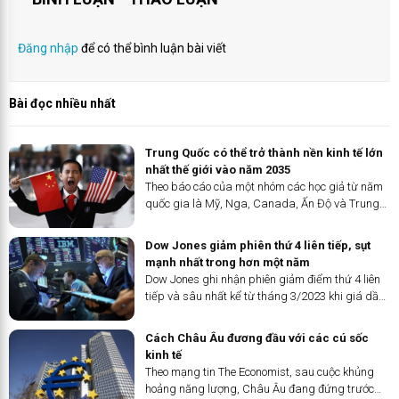
Đăng nhập
để có thể bình luận bài viết
Bài đọc nhiều nhất
Trung Quốc có thể trở thành nền kinh tế lớn
nhất thế giới vào năm 2035 ​
Theo báo cáo của một nhóm các học giả từ năm
quốc gia là Mỹ, Nga, Canada, Ấn Độ và Trung
Quốc được công bố tại một hội thảo quốc tế vừa
qua, GDP của Trung Quốc ước tính vượt Mỹ vào
Dow Jones giảm phiên thứ 4 liên tiếp, sụt
năm 2035.
mạnh nhất trong hơn một năm
Dow Jones ghi nhận phiên giảm điểm thứ 4 liên
tiếp và sâu nhất kể từ tháng 3/2023 khi giá dầu
tăng vọt và thị trường lo ngại Fed sẽ chưa vội cắt
giảm lãi suất.
Cách Châu Âu đương đầu với các cú sốc
kinh tế
Theo mạng tin The Economist, sau cuộc khủng
hoảng năng lượng, Châu Âu đang đứng trước