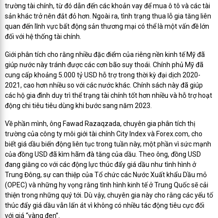
trường tài chính, từ đó dẫn đến các khoản vay để mua ô tô và các tài
sản khác trở nên đắt đỏ hơn. Ngoài ra, tình trạng thua lỗ gia tăng liên
quan đến lĩnh vực bất động sản thương mại có thể là một vấn đề lớn
đối với hệ thống tài chính.
Giới phân tích cho rằng nhiều đặc điểm của riêng nền kinh tế Mỹ đã
giúp nước này tránh được các cơn bão suy thoái. Chính phủ Mỹ đã
cung cấp khoảng 5.000 tỷ USD hỗ trợ trong thời kỳ đại dịch 2020-
2021, cao hơn nhiều so với các nước khác. Chính sách này đã giúp
các hộ gia đình duy trì thể trạng tài chính tốt hơn nhiều và hỗ trợ hoạt
động chi tiêu tiêu dùng khi bước sang năm 2023.
Về phần mình, ông Fawad Razaqzada, chuyên gia phân tích thị
trường của công ty môi giới tài chính City Index và Forex.com, cho
biết giá dầu biến động liên tục trong tuần này, một phần vì sức mạnh
của đồng USD đã kìm hãm đà tăng của dầu. Theo ông, đồng USD
đang giằng co với các động lực thúc đẩy giá dầu như tình hình ở
Trung Đông, sự can thiệp của Tổ chức các Nước Xuất khẩu Dầu mỏ
(OPEC) và những hy vọng rằng tình hình kinh tế ở Trung Quốc sẽ cải
thiện trong những quý tới. Dù vậy, chuyên gia này cho rằng các yếu tố
thúc đẩy giá dầu vẫn lấn át vì không có nhiều tác động tiêu cực đối
với giá “vàng đen”.