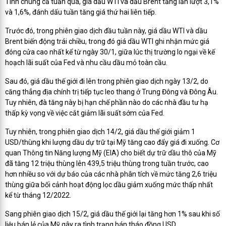
Tính chung cả tuần qua, giá dầu WTI và dầu Brent tăng lần lượt 3,1%
và 1,6%, đánh dấu tuần tăng giá thứ hai liên tiếp.
Trước đó, trong phiên giao dịch đầu tuần này, giá dầu WTI và dầu
Brent biến động trái chiều, trong đó giá dầu WTI ghi nhận mức giá
đóng cửa cao nhất kể từ ngày 30/1, giữa lúc thị trường lo ngại về kế
hoạch lãi suất của Fed và nhu cầu dầu mỏ toàn cầu.
Sau đó, giá dầu thế giới đi lên trong phiên giao dịch ngày 13/2, do
căng thẳng địa chính trị tiếp tục leo thang ở Trung Đông và Đông Âu.
Tuy nhiên, đà tăng này bị hạn chế phần nào do các nhà đầu tư hạ
thấp kỳ vọng về việc cắt giảm lãi suất sớm của Fed.
Tuy nhiên, trong phiên giao dịch 14/2, giá dầu thế giới giảm 1
USD/thùng khi lượng dầu dự trữ tại Mỹ tăng cao đẩy giá đi xuống. Cơ
quan Thông tin Năng lượng Mỹ (EIA) cho biết dự trữ dầu thô của Mỹ
đã tăng 12 triệu thùng lên 439,5 triệu thùng trong tuần trước, cao
hơn nhiều so với dự báo của các nhà phân tích về mức tăng 2,6 triệu
thùng giữa bối cảnh hoạt động lọc dầu giảm xuống mức thấp nhất
kể từ tháng 12/2022.
Sang phiên giao dịch 15/2, giá dầu thế giới lại tăng hơn 1% sau khi số
liệu bán lẻ của Mỹ gây ra tình trạng bán tháo đồng USD.