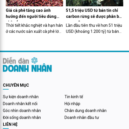
phương Quảng Trị, Bình Dương,
đạt trên 13 tỷ USD, xuất siêu
Phú Yên, Khánh Hòa, Cần Thơ,
3,36 tỷ USD, chiếm gần 42%
Giá cà phê tăng cao ảnh
51,5 triệu USD từ bán tín chỉ
Thái Bình, Ninh Bình, Bình
tổng giá trị thặng dư toàn
hưởng đến người tiêu dùng
carbon rừng sẽ được phân bổ
Phước, TP HCM, Tây Ninh, Vĩnh
ngành kinh tế.
châu Á
ra sao?
Thời tiết khắc nghiệt và hạn hán
Lần đầu tiên thu về hơn 51 triệu
Long, Lâm Đồng.
ở các nước sản xuất cà phê lớn
USD (khoảng 1.200 tỷ) từ bán
ở Đông Nam Á khiến sản lượng
tín chỉ carbon rừng đã mở ra cơ
bị thu hẹp.
hội lớn cho ngành lâm nghiệp
Việt Nam. Nguồn lực thu về sẽ
được phân bổ cho các quỹ, địa
phương và đến tay những người
bảo vệ rừng.
CHUYÊN MỤC
Sự kiện doanh nhân
Tin kinh tế
Doanh nhân kết nối
Hội nhập
Góc nhìn doanh nhân
Chân dung doanh nhân
Đời sống doanh nhân
Doanh nhân đầu tư
LIÊN HỆ