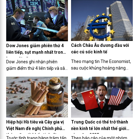
dịch nhằm đáp ứng nhu cầu
báo chí về tác hại của đồ uống
mua vàng cầu may, tích lũy tài
có đường đối với sức khoẻ và
sản của người dân trong bối
vai trò của chính sách thuế
cảnh giá vàng biến động.
trong kiểm soát tiêu dùng"
được tổ chức sáng nay (5/4) tại
Hà Nội.
Cách Châu Âu đương đầu với
Dow Jones giảm phiên thứ 4
các cú sốc kinh tế
liên tiếp, sụt mạnh nhất trong
hơn một năm
Theo mạng tin The Economist,
Dow Jones ghi nhận phiên
sau cuộc khủng hoảng năng
giảm điểm thứ 4 liên tiếp và sâu
lượng, Châu Âu đang đứng
nhất kể từ tháng 3/2023 khi giá
trước sự gia tăng nhập khẩu
dầu tăng vọt và thị trường lo
hàng hóa và cảnh báo áp thuế
ngại Fed sẽ chưa vội cắt giảm
quan từ Mỹ.
lãi suất.
Hiệp hội Hồ tiêu và Cây gia vị
Trung Quốc có thể trở thành
Việt Nam đề nghị Chính phủ
nền kinh tế lớn nhất thế giới
tháo gỡ xuất khẩu tinh dầu
vào năm 2035 ​
Trước tình trạng hàng trăm tấn
Theo báo cáo của một nhóm