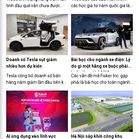
quế
tinh dầu quế vẫn chưa được
các học giả từ năm quốc gia là
xuất khẩu, Hiệp hội Hồ tiêu và
Mỹ, Nga, Canada, Ấn Độ và
Cây gia vị Việt Nam (VPSA) vừa
Trung Quốc được công bố tại
có công văn số 71/CV-VPSA
một hội thảo quốc tế vừa qua,
ngày 2/4/2024 gửi Văn phòng
GDP của Trung Quốc ước tính
Chính phủ đề nghị tháo gỡ cho...
vượt Mỹ vào năm 2035.
Bài học cho ngành xe điện: Lý
Doanh số Tesla sụt giảm
do gì một hãng xe buộc phải
nhiều hơn dự kiến
huỷ niêm yết ở Mỹ?
Các vấn đề mà Fisker Inc. gặp
Tesla công bố doanh số bán
phải là bài học cho toàn ngành
hàng năm giảm lần đầu tiên kể
công nghiệp xe điện khi nhu cầu
từ năm đầu tiên xảy ra đại dịch,
chững lại, cạnh tranh về giá
do sự cạnh tranh gia tăng về xe
tăng lên và sự quan tâm của
điện từ các nhà sản xuất ô tô
nhà đầu tư giảm dần.
Trung Quốc và phương Tây đã
làm giảm nhu cầu.
AI ứng dụng vào lĩnh vực
Hà Nội sắp khởi công khu