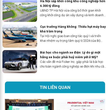
Hà Nội sắp khởi công khu công nghiệp hơn
6.300 tỷ đồng
UBND TP Hà Nội vừa công bố thời gian khởi
công khởi công dự án xây dựng và kinh doanh
kết cấu hạ tầng khu công nghiệp Đông Anh, dự
án có tổng vốn hơn 6.300 tỷ đồng.
Cục trưởng Hàng không: Thiếu hụt máy bay
khá trầm trọng
Tại Hội nghị giao ban công tác quý I và triển
khai nhiệm vụ trọng tâm quý II/2024 của Bộ
Giao thông Vận tải diễn ra chiều nay 1/4, Cục
trưởng Hàng không Việt Nam Đinh Việt Thắng
Bài học cho ngành xe điện: Lý do gì một
cho biết: Việc Nhà sản xuất động cơ
hãng xe buộc phải huỷ niêm yết ở Mỹ?
Pratt&amp;Whitney (PW) yêu cầu triệu hồi một
Các vấn đề mà Fisker Inc. gặp phải là bài học
số máy bay A321Neo của các Hãng hàng không
cho toàn ngành công nghiệp xe điện khi nhu cầu
Vietnam Airlines, Vietjet khai thác đã khiến
chững lại, cạnh tranh về giá tăng lên và sự quan
ngành hàng không nội địa rơi vào tình trạng
tâm của nhà đầu tư giảm dần.
thiếu hụt máy bay khá trầm trọng.
TIN LIÊN QUAN