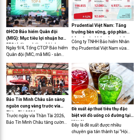
Prudential Việt Nam: Tăng
ĐHCĐ Bảo hiểm Quân đội
trưởng bền vững, góp phần
(MIG): Mục tiêu lợi nhuận hơn
bảo vệ sức khỏe và an sinh
Công ty TNHH Bảo hiểm Nhân
550 tỷ đồng, kết quả kinh
cho cộng đồng
Ngày 9/4, Tổng CTCP Bảo hiểm
thọ Prudential Việt Nam vừa
doanh quý I/2026 tích cực
Quân đội (MIC, mã MIG - sàn
công bố kết quả kinh doanh
HOSE) đã tổ chức Đại hội đồng
năm 2025 với nhiều chỉ số tích
cổ đông thường niên 2026
cực, tiếp tục khẳng định vai trò
(ĐHCĐ) và thông qua hầu hết
trong việc nâng cao năng lực
mọi tờ trình.
bảo vệ tài chính, góp phần
chăm lo sức khỏe và an sinh
cho cộng đồng.
Bảo Tín Minh Châu sẵn sàng
nguồn cung vàng trước vía
Đề xuất áp thuế tiêu thụ đặc
Thần Tài 2026
biệt với đồ uống có đường tại
Trước ngày vía Thần Tài 2026,
Việt Nam
Bảo Tín Minh Châu tăng cường
Đây là đề xuất được nhiều
nguồn hàng, mở rộng điểm bán
chuyên gia tán thành tại "Hội
và ứng dụng công nghệ giao
thảo cung cấp thông tin cho