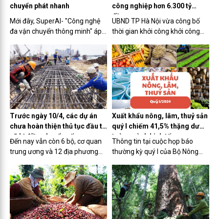
chuyển phát nhanh
công nghiệp hơn 6.300 tỷ
đồng
Mới đây, SuperAI- "Công nghệ
UBND TP Hà Nội vừa công bố
đa vận chuyển thông minh" áp
thời gian khởi công khởi công
dụng công nghệ AI để tổng hợp
dự án xây dựng và kinh doanh
và phân tích thông tin trên cơ
kết cấu hạ tầng khu công
sở dữ liệu của các đơn vị chuyển
nghiệp Đông Anh, dự án có tổng
phát nhanh trong nền tảng và
vốn hơn 6.300 tỷ đồng.
đặc thù của từng đơn...
Trước ngày 10/4, các dự án
Xuất khẩu nông, lâm, thuỷ sản
chưa hoàn thiện thủ tục đầu tư
quý I chiếm 41,5% thặng dư
sẽ bị điều chuyển vốn
toàn ngành kinh tế
Đến nay vẫn còn 6 bộ, cơ quan
Thông tin tại cuộc họp báo
trung ương và 12 địa phương
thường kỳ quý I của Bộ Nông
vẫn chưa hoàn thiện thủ tục
nghiệp và Phát triển nông thôn
đầu tư theo quy định, gồm: Văn
chiều 1/4 tại Hà Nội, Thứ trưởng
phòng Trung ương Đảng, các bộ
Bộ Nông nghiệp và Phát triển
Giao thông Vận tải, Công an,
nông thôn Phùng Đức Tiến cho
Quốc phòng, Tài chính, Kế
biết: Tổng kim ngạch xuất nhập
hoạch và Đầu tư; các địa
khẩu nông, lâm, thuỷ sản ước