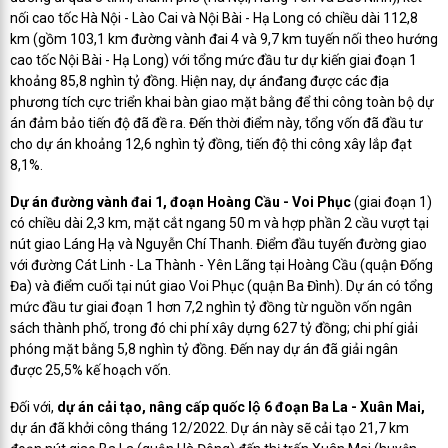
nối cao tốc Hà Nội - Lào Cai và Nội Bài - Hạ Long có chiều dài 112,8
km (gồm 103,1 km đường vành đai 4 và 9,7 km tuyến nối theo hướng
cao tốc Nội Bài - Hạ Long) với tổng mức đầu tư dự kiến giai đoạn 1
khoảng 85,8 nghìn tỷ đồng. Hiện nay, dự ánđang được các địa
phương tích cực triển khai bàn giao mặt bằng để thi công toàn bộ dự
án đảm bảo tiến độ đã đề ra. Đến thời điểm này, tổng vốn đã đầu tư
cho dự án khoảng 12,6 nghìn tỷ đồng, tiến độ thi công xây lắp đạt
8,1%.
Dự án đường vành đai 1, đoạn Hoàng Cầu - Voi Phục
(giai đoạn 1)
có chiều dài 2,3 km, mặt cắt ngang 50 m và hợp phần 2 cầu vượt tại
nút giao Láng Hạ và Nguyễn Chí Thanh. Điểm đầu tuyến đường giao
với đường Cát Linh - La Thành - Yên Lãng tại Hoàng Cầu (quận Đống
Đa) và điểm cuối tại nút giao Voi Phục (quận Ba Đình). Dự án có tổng
mức đầu tư giai đoạn 1 hơn 7,2 nghìn tỷ đồng từ nguồn vốn ngân
sách thành phố, trong đó chi phí xây dựng 627 tỷ đồng; chi phí giải
phóng mặt bằng 5,8 nghìn tỷ đồng. Đến nay dự án đã giải ngân
được 25,5% kế hoạch vốn.
Đối với,
dự án cải tạo, nâng cấp quốc lộ 6 đoạn Ba La - Xuân Mai,
dự án đã khởi công tháng 12/2022. Dự án này sẽ cải tạo 21,7 km