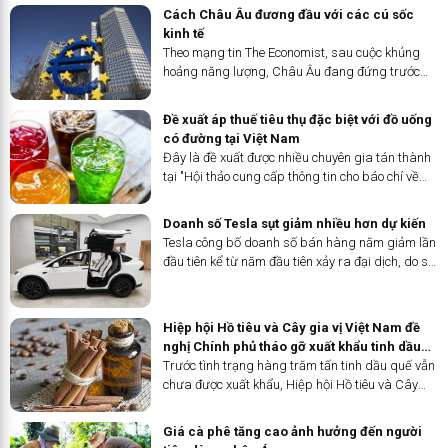
giảm lãi suất.
Cách Châu Âu đương đầu với các cú sốc
kinh tế
Theo mạng tin The Economist, sau cuộc khủng
hoảng năng lượng, Châu Âu đang đứng trước
sự gia tăng nhập khẩu hàng hóa và cảnh báo
áp thuế quan từ Mỹ.
Đề xuất áp thuế tiêu thụ đặc biệt với đồ uống
có đường tại Việt Nam
Đây là đề xuất được nhiều chuyên gia tán thành
tại "Hội thảo cung cấp thông tin cho báo chí về
tác hại của đồ uống có đường đối với sức khoẻ
và vai trò của chính sách thuế trong kiểm soát
Doanh số Tesla sụt giảm nhiều hơn dự kiến
tiêu dùng" được tổ chức sáng nay (5/4) tại Hà
Tesla công bố doanh số bán hàng năm giảm lần
Nội.
đầu tiên kể từ năm đầu tiên xảy ra đại dịch, do sự
cạnh tranh gia tăng về xe điện từ các nhà sản
xuất ô tô Trung Quốc và phương Tây đã làm
giảm nhu cầu.
Hiệp hội Hồ tiêu và Cây gia vị Việt Nam đề
nghị Chính phủ tháo gỡ xuất khẩu tinh dầu
quế
Trước tình trạng hàng trăm tấn tinh dầu quế vẫn
chưa được xuất khẩu, Hiệp hội Hồ tiêu và Cây
gia vị Việt Nam (VPSA) vừa có công văn số
71/CV-VPSA ngày 2/4/2024 gửi Văn phòng
Giá cà phê tăng cao ảnh hưởng đến người
Chính phủ đề nghị tháo gỡ cho...