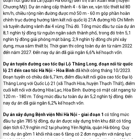
đoạn nút giao Ba La (quận Hà Đông) đến thị trấn Xuân Mai (huyện
Chương Mỹ). Dự án nâng cấp thành 4 - 6 làn xe, vận tốc thiết kế 80
km/h, chiều rộng nền đường được mở 50 m - 60 m góp phần hoàn
chỉnh trục đường hướng tâm kết nối quốc lộ 21A đường Hồ Chí Minh
và tuyến đường vành đai 4 vùng Thủ đô. Tổng mức đầu tư của dự án
8,1 nghìn tỷ đồng từ nguồn ngân sách thành phố, trong đó trên 5,1
nghìn tỷ đồng giải phóng mặt bằng; 2,9 nghìn tỷ đồng chi phí xây
dựng, mua sắm thiết bị. Thời gian thi công toàn dự án từ năm 2022
đến năm 2027. Đến nay dự án đã giải ngân 6,6% kế hoạch vốn.
Dự án tuyến đường cao tốc Đại Lộ Thăng Long
,
đoạn nối từ quốc
lộ 21 đến cao tốc Hà Nội - Hòa Bình
đã khởi công tháng 10/2023.
Đoạn tuyến có chiều dài 6,7 km, điểm đầu kết nối giữa cao tốc Đại lộ
Thăng Long với Quốc Lộ 21 (xã Thạch Hòa, huyện Thạch Thất), điểm
cuối kết nối với đường Hòa Lạc, Hòa Bình. Đường có mặt cắt ngang từ
120 m - 180 m. Tổng mức đầu tư toàn dự án 5,2 nghìn tỷ đồng. Đến
nay dự án đã giải ngân 6,2% kế hoạch vốn.
Dự án xây dựng Bệnh viện Nhi Hà Nội - giai đoạn 1
có tổng mức
đầu tư gần 785 tỷ đồng, dự án được xây dựng trên khu đất có tổng
diện tích 67,9 nghìn m2 tại phường Yên Nghĩa, quận Hà Đông. Quy
mô dự án gồm 1 khối nhà cao 6 tầng có 2 đơn nguyên với năng lực