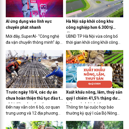
làm giảm nhu cầu.
AI ứng dụng vào lĩnh vực
Hà Nội sắp khởi công khu
chuyển phát nhanh
công nghiệp hơn 6.300 tỷ
đồng
Mới đây, SuperAI- "Công nghệ
UBND TP Hà Nội vừa công bố
đa vận chuyển thông minh" áp
thời gian khởi công khởi công
dụng công nghệ AI để tổng hợp
dự án xây dựng và kinh doanh
và phân tích thông tin trên cơ
kết cấu hạ tầng khu công
sở dữ liệu của các đơn vị chuyển
nghiệp Đông Anh, dự án có tổng
phát nhanh trong nền tảng và
vốn hơn 6.300 tỷ đồng.
đặc thù của từng đơn...
Trước ngày 10/4, các dự án
Xuất khẩu nông, lâm, thuỷ sản
chưa hoàn thiện thủ tục đầu tư
quý I chiếm 41,5% thặng dư
sẽ bị điều chuyển vốn
toàn ngành kinh tế
Đến nay vẫn còn 6 bộ, cơ quan
Thông tin tại cuộc họp báo
trung ương và 12 địa phương
thường kỳ quý I của Bộ Nông
vẫn chưa hoàn thiện thủ tục
nghiệp và Phát triển nông thôn
đầu tư theo quy định, gồm: Văn
chiều 1/4 tại Hà Nội, Thứ trưởng