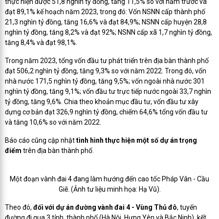
thực hiện được 51,8 nghìn tỷ đồng, tăng 11,5% so với năm trước và
đạt 89,1% kế hoạch năm 2023, trong đó: Vốn NSNN cấp thành phố
21,3 nghìn tỷ đồng, tăng 16,6% và đạt 84,9%; NSNN cấp huyện 28,8
nghìn tỷ đồng, tăng 8,2% và đạt 92%; NSNN cấp xã 1,7 nghìn tỷ đồng,
tăng 8,4% và đạt 98,1%.
Trong năm 2023, tổng vốn đầu tư phát triển trên địa bàn thành phố
đạt 506,2 nghìn tỷ đồng, tăng 9,3% so với năm 2022. Trong đó, vốn
nhà nước 171,5 nghìn tỷ đồng, tăng 9,5%; vốn ngoài nhà nước 301
nghìn tỷ đồng, tăng 9,1%; vốn đầu tư trực tiếp nước ngoài 33,7 nghìn
tỷ đồng, tăng 9,6%. Chia theo khoản mục đầu tư, vốn đầu tư xây
dựng cơ bản đạt 326,9 nghìn tỷ đồng, chiếm 64,6% tổng vốn đầu tư
và tăng 10,6% so với năm 2022.
Báo cáo cũng cập nhật
tình hình thực hiện một số dự án trọng
điểm
trên địa bàn thành phố.
Một đoạn vành đai 4 đang làm hướng đến cao tốc Pháp Vân - Cầu
Giẽ. (Ảnh tư liệu minh họa: Hạ Vũ).
Theo đó,
đối với dự án đường vành đai 4 - Vùng Thủ đô
, tuyến
đường đi qua 3 tỉnh, thành phố (Hà Nội, Hưng Yên và Bắc Ninh), kết