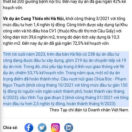
thiết kế 200 giường bệnh nội trú. Đến nay dự án đã giải ngân 42% kế
hoạch vốn.
Về dự án Cung Thiếu nhi Hà Nội,
khởi công tháng 3/2021 với tổng
mức đầu tư hơn 1,4 nghìn tỷ đồng. Công trình được xây dựng tại Khu
công viên và hồ điều hòa CV1 (thuộc Khu đô thị mới Cầu Giấy) với
tổng diện tích 39,6 nghìn m2, trong đó diện tích xây dựng là 10,3
nghìn m2. Đến nay dự án đã giải ngân 72,5% kế hoạch vốn.
Tính tới cuối năm 2023, trên địa bàn Hà Nội có 238 dự án đầu tư
công đang được đầu tư xây dựng, gồm 219 dự án chuyển tiếp và 19
dự án mới. Trong đó, chủ yếu tập trung ở lĩnh vực giao thông với 96
dự án, chiếm 53,1% kế hoạch vốn. Trong năm qua, một số dự án
trọng điểm đã hoàn thành như: Cầu vượt nút giao Chùa Bộc - Phạm
Ngọc Thạch (khởi công tháng 10/2021 với tổng mức đầu tư gần 150
tỷ đồng từ nguồn vốn ngân sách thành phố, hoàn thành vào tháng
6/2023); cầu Vĩnh Tuy giai đoạn 2 (khởi công tháng 01/2021 với tổng
mức đầu tư hơn 2,5 nghìn tỷ đồng, hoàn thành tháng 9/2023).
Theo Tạp chí điện tử Doanh nhân Việt Nam.
Chia sẻ: