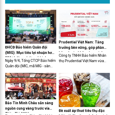
Prudential Việt Nam: Tăng
ĐHCĐ Bảo hiểm Quân đội
trưởng bền vững, góp phần
(MIG): Mục tiêu lợi nhuận hơn
bảo vệ sức khỏe và an sinh
Công ty TNHH Bảo hiểm Nhân
550 tỷ đồng, kết quả kinh
cho cộng đồng
Ngày 9/4, Tổng CTCP Bảo hiểm
thọ Prudential Việt Nam vừa
doanh quý I/2026 tích cực
Quân đội (MIC, mã MIG - sàn
công bố kết quả kinh doanh
HOSE) đã tổ chức Đại hội đồng
năm 2025 với nhiều chỉ số tích
cổ đông thường niên 2026
cực, tiếp tục khẳng định vai trò
(ĐHCĐ) và thông qua hầu hết
trong việc nâng cao năng lực
mọi tờ trình.
bảo vệ tài chính, góp phần
chăm lo sức khỏe và an sinh
cho cộng đồng.
Bảo Tín Minh Châu sẵn sàng
nguồn cung vàng trước vía
Đề xuất áp thuế tiêu thụ đặc
Thần Tài 2026