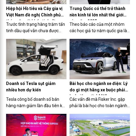
Hiệp hội Hồ tiêu và Cây gia vị
Trung Quốc có thể trở thành
Việt Nam đề nghị Chính phủ
nền kinh tế lớn nhất thế giới
tháo gỡ xuất khẩu tinh dầu
vào năm 2035 ​
Trước tình trạng hàng trăm tấn
Theo báo cáo của một nhóm
quế
tinh dầu quế vẫn chưa được
các học giả từ năm quốc gia là
xuất khẩu, Hiệp hội Hồ tiêu và
Mỹ, Nga, Canada, Ấn Độ và
Cây gia vị Việt Nam (VPSA) vừa
Trung Quốc được công bố tại
có công văn số 71/CV-VPSA
một hội thảo quốc tế vừa qua,
ngày 2/4/2024 gửi Văn phòng
GDP của Trung Quốc ước tính
Chính phủ đề nghị tháo gỡ cho...
vượt Mỹ vào năm 2035.
Bài học cho ngành xe điện: Lý
Doanh số Tesla sụt giảm
do gì một hãng xe buộc phải
nhiều hơn dự kiến
huỷ niêm yết ở Mỹ?
Các vấn đề mà Fisker Inc. gặp
Tesla công bố doanh số bán
phải là bài học cho toàn ngành
hàng năm giảm lần đầu tiên kể
công nghiệp xe điện khi nhu cầu
từ năm đầu tiên xảy ra đại dịch,
chững lại, cạnh tranh về giá
do sự cạnh tranh gia tăng về xe
tăng lên và sự quan tâm của
điện từ các nhà sản xuất ô tô
nhà đầu tư giảm dần.
Trung Quốc và phương Tây đã