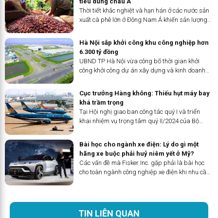
tiêu dùng châu Á
Thời tiết khắc nghiệt và hạn hán ở các nước sản
xuất cà phê lớn ở Đông Nam Á khiến sản lượng
bị thu hẹp.
Hà Nội sắp khởi công khu công nghiệp hơn
6.300 tỷ đồng
UBND TP Hà Nội vừa công bố thời gian khởi
công khởi công dự án xây dựng và kinh doanh
kết cấu hạ tầng khu công nghiệp Đông Anh, dự
án có tổng vốn hơn 6.300 tỷ đồng.
Cục trưởng Hàng không: Thiếu hụt máy bay
khá trầm trọng
Tại Hội nghị giao ban công tác quý I và triển
khai nhiệm vụ trọng tâm quý II/2024 của Bộ
Giao thông Vận tải diễn ra chiều nay 1/4, Cục
trưởng Hàng không Việt Nam Đinh Việt Thắng
Bài học cho ngành xe điện: Lý do gì một
cho biết: Việc Nhà sản xuất động cơ
hãng xe buộc phải huỷ niêm yết ở Mỹ?
Pratt&amp;Whitney (PW) yêu cầu triệu hồi một
Các vấn đề mà Fisker Inc. gặp phải là bài học
số máy bay A321Neo của các Hãng hàng không
cho toàn ngành công nghiệp xe điện khi nhu cầu
Vietnam Airlines, Vietjet khai thác đã khiến
chững lại, cạnh tranh về giá tăng lên và sự quan
ngành hàng không nội địa rơi vào tình trạng
tâm của nhà đầu tư giảm dần.
thiếu hụt máy bay khá trầm trọng.
TIN LIÊN QUAN