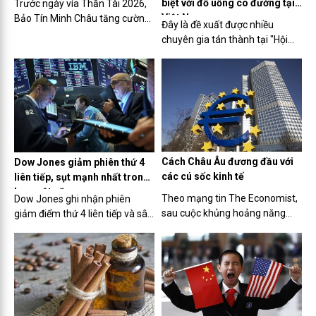
biệt với đồ uống có đường tại
Trước ngày vía Thần Tài 2026,
Việt Nam
Bảo Tín Minh Châu tăng cường
Đây là đề xuất được nhiều
nguồn hàng, mở rộng điểm bán
chuyên gia tán thành tại "Hội
và ứng dụng công nghệ giao
thảo cung cấp thông tin cho
dịch nhằm đáp ứng nhu cầu
báo chí về tác hại của đồ uống
mua vàng cầu may, tích lũy tài
có đường đối với sức khoẻ và
sản của người dân trong bối
vai trò của chính sách thuế
cảnh giá vàng biến động.
trong kiểm soát tiêu dùng"
được tổ chức sáng nay (5/4) tại
Hà Nội.
Cách Châu Âu đương đầu với
Dow Jones giảm phiên thứ 4
các cú sốc kinh tế
liên tiếp, sụt mạnh nhất trong
hơn một năm
Theo mạng tin The Economist,
Dow Jones ghi nhận phiên
sau cuộc khủng hoảng năng
giảm điểm thứ 4 liên tiếp và sâu
lượng, Châu Âu đang đứng
nhất kể từ tháng 3/2023 khi giá
trước sự gia tăng nhập khẩu
dầu tăng vọt và thị trường lo
hàng hóa và cảnh báo áp thuế
ngại Fed sẽ chưa vội cắt giảm
quan từ Mỹ.
lãi suất.