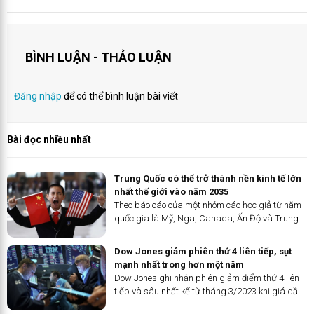
BÌNH LUẬN - THẢO LUẬN
Đăng nhập
để có thể bình luận bài viết
Bài đọc nhiều nhất
Trung Quốc có thể trở thành nền kinh tế lớn
nhất thế giới vào năm 2035 ​
Theo báo cáo của một nhóm các học giả từ năm
quốc gia là Mỹ, Nga, Canada, Ấn Độ và Trung
Quốc được công bố tại một hội thảo quốc tế vừa
qua, GDP của Trung Quốc ước tính vượt Mỹ vào
Dow Jones giảm phiên thứ 4 liên tiếp, sụt
năm 2035.
mạnh nhất trong hơn một năm
Dow Jones ghi nhận phiên giảm điểm thứ 4 liên
tiếp và sâu nhất kể từ tháng 3/2023 khi giá dầu
tăng vọt và thị trường lo ngại Fed sẽ chưa vội cắt