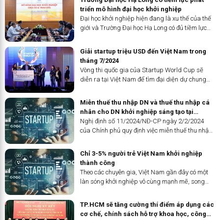
và hỗ trợ khởi nghiệp phía Nam và “Vượt qua
triển mô hình đại học khởi nghiệp
nghịch cảnh” của doanh nhân Huỳnh Thanh Vạn
Đại học khởi nghiệp hiện đang là xu thế của thế
vừa có buổi ra mắt tại TP.HCM.
giới và Trường Đại học Hạ Long có đủ tiềm lực
để phát triển mô hình Đại học khởi nghiệp trong
tương lai không xa.
Giải startup triệu USD đến Việt Nam trong
tháng 7/2024
Vòng thi quốc gia của Startup World Cup sẽ
diễn ra tại Việt Nam để tìm đại diện dự chung
cuộc quốc tế tại San Francisco, Mỹ vào tháng
10/2024, giành giải thưởng một triệu USD.
Miễn thuế thu nhập DN và thuế thu nhập cá
nhân cho DN khởi nghiệp sáng tạo tại
TP.HCM
Nghị định số 11/2024/NĐ-CP ngày 2/2/2024
của Chính phủ quy định việc miễn thuế thu nhập
doanh nghiệp, miễn thuế thu nhập cá nhân cho
các công ty khởi nghiệp sáng tạo trên địa bàn
Chỉ 3-5% người trẻ Việt Nam khởi nghiệp
TP.HCM.
thành công
Theo các chuyên gia, Việt Nam gần đây có một
làn sóng khởi nghiệp vô cùng mạnh mẽ, song
thực tế tỷ lệ startup thành công luôn chỉ có 3-5%.
Lý do là các bạn trẻ Việt Nam khi ra trường còn
TP.HCM sẽ tăng cường thí điểm áp dụng các
yếu kỹ năng mềm...
cơ chế, chính sách hỗ trợ khoa học, công