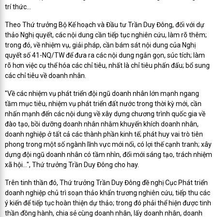
trí thức…
Theo Thứ trưởng Bộ Kế hoạch và Đầu tư Trần Duy Đông, đối với dự
thảo Nghị quyết, các nội dung cần tiếp tục nghiên cứu, làm rõ thêm;
trong đó, về nhiệm vụ, giải pháp, cần bám sát nội dung của Nghị
quyết số 41-NQ/TW để đưa ra các nội dung ngắn gọn, súc tích; làm
rõ hơn việc cụ thể hóa các chỉ tiêu, nhất là chỉ tiêu phấn đấu; bổ sung
các chỉ tiêu về doanh nhân.
"Về các nhiệm vụ phát triển đội ngũ doanh nhân lớn mạnh ngang
tầm mục tiêu, nhiệm vụ phát triển đất nước trong thời kỳ mới, cần
nhấn mạnh đến các nội dung về xây dựng chương trình quốc gia về
đào tạo, bồi dưỡng doanh nhân nhằm khuyến khích doanh nhân,
doanh nghiệp ở tất cả các thành phần kinh tế; phát huy vai trò tiên
phong trong một số ngành lĩnh vực mới nổi, có lợi thế cạnh tranh; xây
dựng đội ngũ doanh nhân có tầm nhìn, đổi mới sáng tạo, trách nhiệm
xã hội…", Thứ trưởng Trần Duy Đông cho hay.
Trên tinh thần đó, Thứ trưởng Trần Duy Đông đề nghị Cục Phát triển
doanh nghiệp chủ trì soạn thảo khẩn trương nghiên cứu, tiếp thu các
ý kiến để tiếp tục hoàn thiện dự thảo; trong đó phải thể hiện được tinh
thần đồng hành, chia sẻ cùng doanh nhân, lấy doanh nhân, doanh