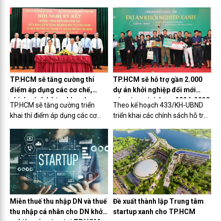
Nam để tìm đại diện dự chung
Đại học Hạ Long có đủ tiềm lực
cuộc quốc tế tại San Francisco,
để phát triển mô hình Đại học
Mỹ vào tháng 10/2024, giành
khởi nghiệp trong tương lai
giải thưởng một triệu USD.
không xa.
TP.HCM sẽ tăng cường thí
TP.HCM sẽ hỗ trợ gần 2.000
điểm áp dụng các cơ chế,
dự án khởi nghiệp đổi mới
chính sách hỗ trợ khoa học,
sáng tạo giai đoạn 2024-2028
TP.HCM sẽ tăng cường triển
Theo kế hoạch 433/KH-UBND
công nghệ và đổi mới sáng
khai thí điểm áp dụng các cơ
triển khai các chính sách hỗ trợ
tạo
chế, chính sách hỗ trợ khoa học
dự án đổi mới sáng tạo, khởi
và công nghệ trong công tác đổi
nghiệp sáng tạo giai đoạn 2024
mới sáng tạo của Thành phố
- 2028 do UBND TP.HCM ban
sau Hội nghị ký kết chương trình
hành, TP.HCM sẽ hỗ trợ cho hơn
phối hợp công tác giữa...
1.000 dự án đổi mới sáng...
Miễn thuế thu nhập DN và thuế
Đề xuất thành lập Trung tâm
thu nhập cá nhân cho DN khởi
startup xanh cho TP.HCM