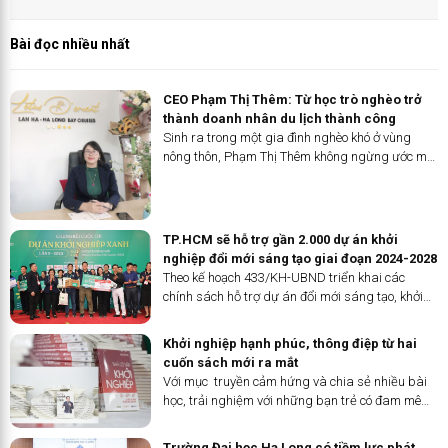
Bài đọc nhiều nhất
CEO Phạm Thị Thêm: Từ học trò nghèo trở
thành doanh nhân du lịch thành công
Sinh ra trong một gia đình nghèo khó ở vùng
nông thôn, Phạm Thị Thêm không ngừng ước mơ
và nỗ lực để thay đổi số phận. Từ cô học trò
nghèo vươn lên trở thành nữ giám đốc một công
ty du lịch hàng đầu, câu chuyện về hành trình
kiên trì và khát vọng của bà Thêm đã truyền cảm
TP.HCM sẽ hỗ trợ gần 2.000 dự án khởi
hứng cho biết bao người.
nghiệp đổi mới sáng tạo giai đoạn 2024-2028
Theo kế hoạch 433/KH-UBND triển khai các
chính sách hỗ trợ dự án đổi mới sáng tạo, khởi
nghiệp sáng tạo giai đoạn 2024 - 2028 do UBND
TP.HCM ban hành, TP.HCM sẽ hỗ trợ cho hơn
Khởi nghiệp hạnh phúc, thông điệp từ hai
1.000 dự án đổi mới sáng...
cuốn sách mới ra mắt
Với mục truyền cảm hứng và chia sẻ nhiều bài
học, trải nghiệm với những bạn trẻ có đam mê
khởi nghiệp kinh doanh: “Nhà cố vấn khởi
nghiệp” của các tác giả thuộc Hội đồng Tư vấn
Trường Đại học Hạ Long có tiềm lực phát