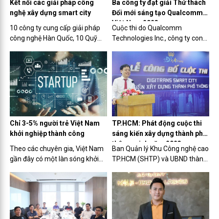
Kết nối các giải pháp công
Ba công ty đạt giải Thử thách
nghệ xây dựng smart city
Đổi mới sáng tạo Qualcomm
Việt Nam 2023
10 công ty cung cấp giải pháp
Cuộc thi do Qualcomm
công nghệ Hàn Quốc, 10 Quỹ
Technologies Inc., công ty con
đầu tư và Accelerator của Việt
của Qualcomm Inc tổ chức.
Nam và hơn 100 doanh nhân,
Theo đó, top 3 chiến thắng mùa
đại diện startup sẽ hội ngộ
thứ ba của cuộc thi vừa được
trong Ngày hội triển lãm các giải
công bố.
pháp công nghệ xây dựng...
Chỉ 3-5% người trẻ Việt Nam
TP.HCM: Phát động cuộc thi
khởi nghiệp thành công
sáng kiến xây dựng thành phố
thông minh năm 2023
Theo các chuyên gia, Việt Nam
Ban Quản lý Khu Công nghệ cao
gần đây có một làn sóng khởi
TP.HCM (SHTP) và UBND thành
nghiệp vô cùng mạnh mẽ, song
phố Thủ Đức, Vườn ươm Doanh
thực tế tỷ lệ startup thành công
nghiệp Công nghệ cao (SHTP-
luôn chỉ có 3-5%. Lý do là các
IC) vừa thức phát động cuộc thi
bạn trẻ Việt Nam khi ra trường
“DigiTrans Smart City - Sáng
còn yếu kỹ năng mềm...
kiến xây dựng thành phố