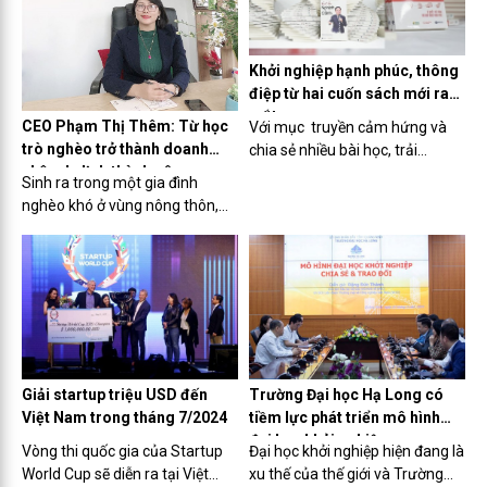
Khởi nghiệp hạnh phúc, thông
điệp từ hai cuốn sách mới ra
mắt
CEO Phạm Thị Thêm: Từ học
Với mục truyền cảm hứng và
trò nghèo trở thành doanh
chia sẻ nhiều bài học, trải
nhân du lịch thành công
nghiệm với những bạn trẻ có
Sinh ra trong một gia đình
đam mê khởi nghiệp kinh
nghèo khó ở vùng nông thôn,
doanh: “Nhà cố vấn khởi nghiệp”
Phạm Thị Thêm không ngừng
của các tác giả thuộc Hội đồng
ước mơ và nỗ lực để thay đổi số
Tư vấn và hỗ trợ khởi nghiệp
phận. Từ cô học trò nghèo vươn
phía Nam và “Vượt qua nghịch
lên trở thành nữ giám đốc một
cảnh” của doanh nhân Huỳnh
công ty du lịch hàng đầu, câu
Thanh Vạn vừa có buổi ra mắt
chuyện về hành trình kiên trì và
tại TP.HCM.
khát vọng của bà Thêm đã
truyền cảm hứng cho biết bao
Giải startup triệu USD đến
Trường Đại học Hạ Long có
người.
Việt Nam trong tháng 7/2024
tiềm lực phát triển mô hình
đại học khởi nghiệp
Vòng thi quốc gia của Startup
Đại học khởi nghiệp hiện đang là
World Cup sẽ diễn ra tại Việt
xu thế của thế giới và Trường