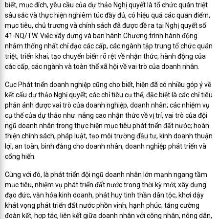
biết, mục đích, yêu cầu của dự thảo Nghị quyết là tổ chức quán triệt
sâu sắc và thực hiện nghiêm túc đầy đủ, có hiệu quả các quan điểm,
mục tiêu, chủ trương và chính sách đã được đề ra tại Nghị quyết số
41-NQ/TW. Việc xây dựng và ban hành Chương trình hành động
nhằm thống nhất chỉ đạo các cấp, các ngành tập trung tổ chức quán
triệt, triển khai; tạo chuyển biến rõ rệt về nhận thức, hành động của
các cấp, các ngành và toàn thể xã hội về vai trò của doanh nhân.
Cục Phát triển doanh nghiệp cũng cho biết, hiện đã có nhiều góp ý về
kết cấu dự thảo Nghị quyết; các chỉ tiêu cụ thể, đặc biệt là các chỉ tiêu
phản ánh được vai trò của doanh nghiệp, doanh nhân; các nhiệm vụ
cụ thể của dự thảo như: nâng cao nhận thức về vị trí, vai trò của đội
ngũ doanh nhân trong thực hiện mục tiêu phát triển đất nước; hoàn
thiện chính sách, pháp luật, tạo môi trường đầu tư, kinh doanh thuận
lợi, an toàn, bình đẳng cho doanh nhân, doanh nghiệp phát triển và
cống hiến.
Cùng với đó, là phát triển đội ngũ doanh nhân lớn mạnh ngang tầm
mục tiêu, nhiệm vụ phát triển đất nước trong thời kỳ mới; xây dựng
đạo đức, văn hóa kinh doanh, phát huy tinh thần dân tộc, khơi dậy
khát vọng phát triển đất nước phồn vinh, hạnh phúc; tăng cường
đoàn kết, hợp tác, liên kết giữa doanh nhân với công nhân, nông dân,