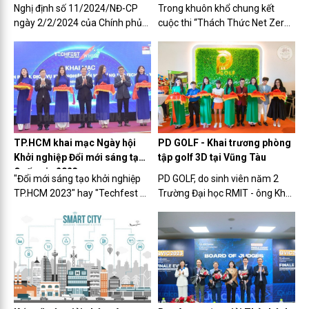
nghiệp sáng tạo tại TP.HCM
Nghị định số 11/2024/NĐ-CP
Trong khuôn khổ chung kết
ngày 2/2/2024 của Chính phủ
cuộc thi “Thách Thức Net Zero
quy định việc miễn thuế thu
2023”, một số nhà đầu tư đã
nhập doanh nghiệp, miễn thuế
nêu ý kiến về việc thành lập một
thu nhập cá nhân cho các công
trung tâm ươm tạo các startup
ty khởi nghiệp sáng tạo trên địa
lĩnh vực kinh tế xanh để thuận
bàn TP.HCM.
tiện hút vốn và thí điểm...
TP.HCM khai mạc Ngày hội
PD GOLF - Khai trương phòng
Khởi nghiệp Đổi mới sáng tạo
tập golf 3D tại Vũng Tàu
Quốc gia 2023
"Đổi mới sáng tạo khởi nghiệp
PD GOLF, do sinh viên năm 2
TP.HCM 2023" hay "Techfest –
Trường Đại học RMIT - ông Kha
Whise 2023", do Bộ Khoa học
Điền, sáng lập, đã chính thức
Công nghệ phối hợp UBND
khai trương phòng tập golf 3D
TP.HCM tổ chức, đã chính thức
tại Vũng Tàu vào ngày 9/11.
được khai mạc.
Đây là một mô hình độc đáo
được đầu tư bởi giới trẻ GenZ,...