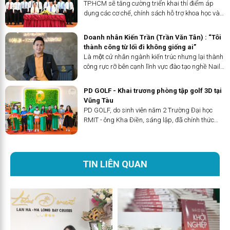
nghệ và đổi mới sáng tạo
TP.HCM sẽ tăng cường triển khai thí điểm áp
dụng các cơ chế, chính sách hỗ trợ khoa học và
công nghệ trong công tác đổi mới sáng tạo của
Thành phố sau Hội nghị ký kết chương trình phối
Doanh nhân Kiến Trần (Trần Văn Tân) : “Tôi
hợp công tác giữa...
thành công từ lối đi không giống ai”
Là một cử nhân ngành kiến trúc nhưng lại thành
công rực rỡ bên cạnh lĩnh vực đào tạo nghề Nail.
Kiến Trần nam doanh nhân với niềm đam mê
bất tận với nghệ thuật, cái đẹp và sự hoàn mỹ.
PD GOLF - Khai trương phòng tập golf 3D tại
Thành công bằng lối đi riêng và sự kiên định
Vũng Tàu
trong định hướng của chính mình. Đến nay, Kiến
PD GOLF, do sinh viên năm 2 Trường Đại học
Trần trở thành một doanh nhân với một vị trí
RMIT - ông Kha Điền, sáng lập, đã chính thức
nhất định trong ngành Nail và trong lòng những
khai trương phòng tập golf 3D tại Vũng Tàu vào
người yêu nghệ thuật.
ngày 9/11. Đây là một mô hình độc đáo được
đầu tư bởi giới trẻ GenZ,...
TIN LIÊN QUAN