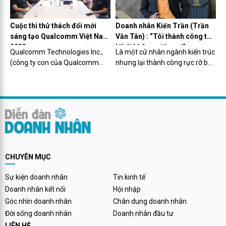
thông...
Cuộc thi thử thách đổi mới
Doanh nhân Kiến Trần (Trần
sáng tạo Qualcomm Việt Nam
Văn Tân) : “Tôi thành công từ
2023
lối đi không giống ai”
Qualcomm Technologies Inc.,
Là một cử nhân ngành kiến trúc
(công ty con của Qualcomm
nhưng lại thành công rực rỡ bên
Incorporated công bố sự kiện
cạnh lĩnh vực đào tạo nghề Nail.
Qualcomm Vietnam Innovation
Kiến Trần nam doanh nhân với
Challenge 2023 (QVIC 2023) -
niềm đam mê bất tận với nghệ
Finale Event sẽ diễn ra ngày
thuật, cái đẹp và sự hoàn mỹ.
20/9/2023 tại TP.HCM.
Thành công bằng lối đi riêng và
sự kiên định trong định hướng
của chính mình. Đến nay, Kiến
Trần trở thành một doanh nhân
CHUYÊN MỤC
với một vị trí nhất định trong
ngành Nail và trong lòng những
Sự kiện doanh nhân
Tin kinh tế
người yêu nghệ thuật.
Doanh nhân kết nối
Hội nhập
Góc nhìn doanh nhân
Chân dung doanh nhân
Đời sống doanh nhân
Doanh nhân đầu tư
LIÊN HỆ