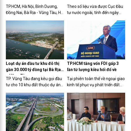
TP.HCM, Hà Nội, Bình Dương,
Theo số liệu vừa được Cục Đầu
Đồng Nai, Bà Rịa - Vũng Tàu, Hải
tư nước ngoài, tính đến ngày
Phòng, Bắc Ninh, Thanh Hóa,
20/12, tổng vốn đầu tư nước
Long An và Quảng Ninh là top
ngoài (FDI) đăng ký vào Việt
10 địa phương thu hút đầu tư
Nam đạt gần 36,61 tỉ USD, tăng
FDI lớn nhất năm 2023, theo số
32,1% so với cùng kỳ.
liệu từ Cục Đầu tư nước...
Loạt dự án đầu tư khu đô thị
TP.HCM tăng vốn FDI gấp 3
gần 30.000 tỷ đồng tại Bà Rịa
lần từ lượng kiều hối đổ về
– Vũng Tàu
TP. Vũng Tàu đang kêu gọi đầu
Tại phiên toàn thể về ngoại giao
tư cho 10 khu đất thuộc dự án
kinh tế phục vụ phát triển đất
quy hoạch chung của TP. Trong
nước trong khuôn khổ Hội nghị
đó, Khu đô thị cù lao Bến Đình,
Ngoại giao lần thứ 32 diễn ra
Khu đô thị Gò Găng, Khu đô thị
vào ngày 21/12, Phó Chủ tịch
đường 3/2, Khu công viên văn
UBND TP.HCM Võ Văn Hoan cho
hóa - đô thị Bàu Trũng...
biết, trong năm 2023,...