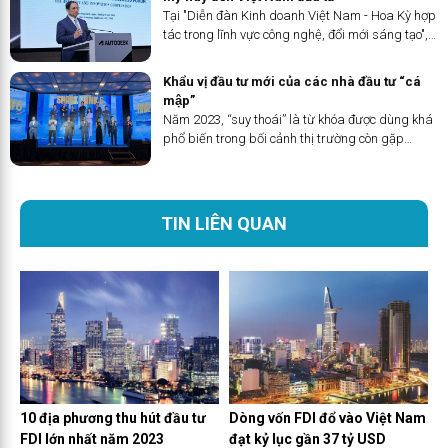
Tại "Diễn đàn Kinh doanh Việt Nam - Hoa Kỳ hợp
tác trong lĩnh vực công nghệ, đổi mới sáng tạo",
Thủ tướng Phạm Minh Chính đề nghị doanh
nghiệp Mỹ góp phần hiện thực hóa sự ủng hộ
Khẩu vị đầu tư mới của các nhà đầu tư “cá
của Mỹ về một Việt Nam...
mập”
Năm 2023, “suy thoái” là từ khóa được dùng khá
phổ biến trong bối cảnh thị trường còn gặp
nhiều thách thức. Hơn 40.000 doanh nghiệp
đang chờ giải thể. Việc gọi vốn của các startup
Việt gặp rất nhiều khó...
TIN LIÊN QUAN
10 địa phương thu hút đầu tư
Dòng vốn FDI đổ vào Việt Nam
FDI lớn nhất năm 2023
đạt kỷ lục gần 37 tỷ USD