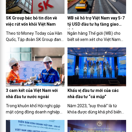
nhân...
SK Group bác bỏ tin đồn về
WB sẽ hỗ trợ Việt Nam vay 5-7
việc rút vốn khỏi Việt Nam
tỷ USD đầu tư hạ tầng giao
thông
Theo tờ Money Today của Hàn
Ngân hàng Thế giới (WB) cho
Quốc, Tập đoàn SK Group đang
biết sẽ xem xét cho Việt Nam
tiến hành đàm phán về hợp tác
vay 5-7 tỷ USD đầu tư các dự án
kinh doanh lâu dài tại Việt Nam,
hạ tầng giao thông lớn.
xem đây là 'cứ điểm kinh doanh'
ở Đông Nam Á. Do đó, tin đồn về
việc rút vốn khỏi...
3 cam kết của Việt Nam với
Khẩu vị đầu tư mới của các
nhà đầu tư nước ngoài
nhà đầu tư “cá mập”
Trong khuôn khổ Hội nghị gặp
Năm 2023, “suy thoái” là từ
mặt cộng đồng doanh nghiệp
khóa được dùng khá phổ biến
đầu tư nước ngoài với chủ đề
trong bối cảnh thị trường còn
“Đồng hành và phát triển” diễn
gặp nhiều thách thức. Hơn
ra vào sáng 16/10/2023, Thủ
40.000 doanh nghiệp đang chờ