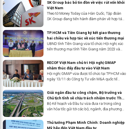
SK Group bác bỏ tin đồn về việc rút vốn khỏi
biết, trong năm 2023,...
Việt Nam
Theo tờ Money Today của Hàn Quốc, Tập đoàn
SK Group đang tiến hành đàm phán về hợp tác
kinh doanh lâu dài tại Việt Nam, xem đây là 'cứ
điểm kinh doanh' ở Đông Nam Á. Do đó, tin đồn
TP.HCM và Tiền Giang ký kết giao thương
về việc rút vốn khỏi...
hai chiều và hợp tác về xúc tiến thương mại
UBND tỉnh Tiền Giang vừa tổ chức Hội nghị xúc
tiến thương mại tỉnh Tiền Giang năm 2023 và
khai mạc Tuần lễ giới thiệu các sản phẩm OCOP,
sản phẩm đặc trưng của Tiền Giang tại TP.HCM.
RECOF Việt Nam chủ trì Hội nghị GMAP
nhằm thúc đẩy đầu tư vào Việt Nam
Hội nghị GMAP vừa được tổ chức tại TP.HCM vào
ngày 13/11 do Công ty Tư vấn M&A quốc tế
RECOF chủ trì, với mục tiêu tạo cầu nối và điều
kiện cho các chuyên gia M&A GMAP tìm hiểu và
Giải ngân đầu tư công chậm, Bộ trưởng và
xác định chiến lược đầu...
Chủ tịch tỉnh sẽ chịu trách nhiệm trước Thủ
tướng
Bộ Kế hoạch và Đầu tư vừa đưa ra trong công
văn hỏa tốc gửi tới các bộ, ngành, địa phương
về việc đôn đốc đẩy nhanh giải ngân vốn đầu tư
công năm 2023.
Thủ tướng Phạm Minh Chính: Doanh nghiệp
Mỹ hãy đến Việt Nam đầu tư