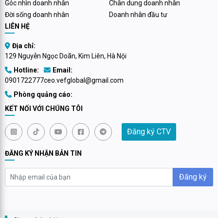
Góc nhìn doanh nhân
Chân dung doanh nhân
Đời sống doanh nhân
Doanh nhân đầu tư
LIÊN HỆ
Địa chỉ:
129 Nguyễn Ngọc Doãn, Kim Liên, Hà Nội
Hotline:
Email:
0901722777
ceo.vefglobal@gmail.com
Phòng quảng cáo:
KẾT NỐI VỚI CHÚNG TÔI
Đăng ký CTV
ĐĂNG KÝ NHẬN BẢN TIN
Đăng ký