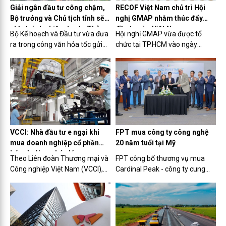
Giải ngân đầu tư công chậm,
RECOF Việt Nam chủ trì Hội
Bộ trưởng và Chủ tịch tỉnh sẽ
nghị GMAP nhằm thúc đẩy
chịu trách nhiệm trước Thủ
đầu tư vào Việt Nam
Bộ Kế hoạch và Đầu tư vừa đưa
Hội nghị GMAP vừa được tổ
tướng
ra trong công văn hỏa tốc gửi
chức tại TP.HCM vào ngày
tới các bộ, ngành, địa phương
13/11 do Công ty Tư vấn M&A
về việc đôn đốc đẩy nhanh giải
quốc tế RECOF chủ trì, với mục
ngân vốn đầu tư công năm
tiêu tạo cầu nối và điều kiện cho
2023.
các chuyên gia M&A GMAP tìm
hiểu và xác định chiến lược
đầu...
VCCI: Nhà đầu tư e ngại khi
FPT mua công ty công nghệ
mua doanh nghiệp cổ phần
20 năm tuổi tại Mỹ
hóa vì rủi ro pháp lý
Theo Liên đoàn Thương mại và
FPT công bố thương vụ mua
Công nghiệp Việt Nam (VCCI),
Cardinal Peak - công ty cung
một số nhà đầu tư rất ngần
cấp dịch vụ kỹ thuật công nghệ
ngại khi mua phần vốn của nhà
có tuổi đời 20 năm tại thị trường
nước tại các doanh nghiệp cổ
Bắc Mỹ, nhằm nâng cao năng
phần hóa do xuất hiện nhiều
lực cạnh tranh và chất lượng
trường hợp nhà đầu tư tư
dịch vụ tại khu vực châu...