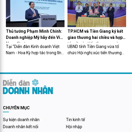
tướng Chính phủ Phạm Minh
giải thể. Việc gọi vốn của các
Chính đã nêu rõ 3 cam kết lớn
startup Việt gặp rất nhiều khó...
của...
Thủ tướng Phạm Minh Chính:
TP.HCM và Tiền Giang ký kết
Doanh nghiệp Mỹ hãy đến Việt
giao thương hai chiều và hợp
Nam đầu tư
tác về xúc tiến thương mại
Tại "Diễn đàn Kinh doanh Việt
UBND tỉnh Tiền Giang vừa tổ
Nam - Hoa Kỳ hợp tác trong lĩnh
chức Hội nghị xúc tiến thương
vực công nghệ, đổi mới sáng
mại tỉnh Tiền Giang năm 2023
tạo", Thủ tướng Phạm Minh
và khai mạc Tuần lễ giới thiệu
Chính đề nghị doanh nghiệp Mỹ
các sản phẩm OCOP, sản phẩm
góp phần hiện thực hóa sự ủng
đặc trưng của Tiền Giang tại
hộ của Mỹ về một Việt Nam...
TP.HCM.
CHUYÊN MỤC
Sự kiện doanh nhân
Tin kinh tế
Doanh nhân kết nối
Hội nhập