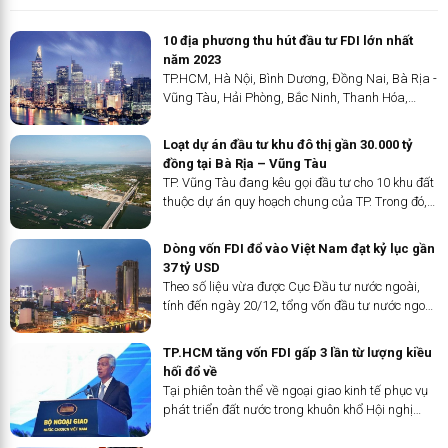
10 địa phương thu hút đầu tư FDI lớn nhất
năm 2023
TP.HCM, Hà Nội, Bình Dương, Đồng Nai, Bà Rịa -
Vũng Tàu, Hải Phòng, Bắc Ninh, Thanh Hóa,
Long An và Quảng Ninh là top 10 địa phương
thu hút đầu tư FDI lớn nhất năm 2023, theo số
Loạt dự án đầu tư khu đô thị gần 30.000 tỷ
liệu từ Cục Đầu tư nước...
đồng tại Bà Rịa – Vũng Tàu
TP. Vũng Tàu đang kêu gọi đầu tư cho 10 khu đất
thuộc dự án quy hoạch chung của TP. Trong đó,
Khu đô thị cù lao Bến Đình, Khu đô thị Gò Găng,
Khu đô thị đường 3/2, Khu công viên văn hóa - đô
Dòng vốn FDI đổ vào Việt Nam đạt kỷ lục gần
thị Bàu Trũng...
37 tỷ USD
Theo số liệu vừa được Cục Đầu tư nước ngoài,
tính đến ngày 20/12, tổng vốn đầu tư nước ngoài
(FDI) đăng ký vào Việt Nam đạt gần 36,61 tỉ USD,
tăng 32,1% so với cùng kỳ.
TP.HCM tăng vốn FDI gấp 3 lần từ lượng kiều
hối đổ về
Tại phiên toàn thể về ngoại giao kinh tế phục vụ
phát triển đất nước trong khuôn khổ Hội nghị
Ngoại giao lần thứ 32 diễn ra vào ngày 21/12,
Phó Chủ tịch UBND TP.HCM Võ Văn Hoan cho