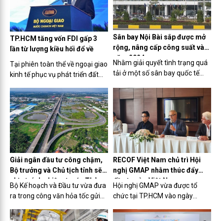
hóa - đô thị Bàu Trũng...
Sân bay Nội Bài sắp được mở
TP.HCM tăng vốn FDI gấp 3
rộng, nâng cấp công suất vào
lần từ lượng kiều hối đổ về
năm 2024
Nhằm giải quyết tình trạng quá
Tại phiên toàn thể về ngoại giao
tải ở một số sân bay quốc tế
kinh tế phục vụ phát triển đất
cửa ngõ, Bộ Giao thông Vận tải
nước trong khuôn khổ Hội nghị
cho biết, năm 2024, nhà ga
Ngoại giao lần thứ 32 diễn ra
quốc tế T2 sân bay Nội Bài sẽ
vào ngày 21/12, Phó Chủ tịch
được mở rộng, nâng công suất
UBND TP.HCM Võ Văn Hoan cho
từ 10 lên 15 triệu hành...
biết, trong năm 2023,...
Giải ngân đầu tư công chậm,
RECOF Việt Nam chủ trì Hội
Bộ trưởng và Chủ tịch tỉnh sẽ
nghị GMAP nhằm thúc đẩy
chịu trách nhiệm trước Thủ
đầu tư vào Việt Nam
Bộ Kế hoạch và Đầu tư vừa đưa
Hội nghị GMAP vừa được tổ
tướng
ra trong công văn hỏa tốc gửi
chức tại TP.HCM vào ngày
tới các bộ, ngành, địa phương
13/11 do Công ty Tư vấn M&A
về việc đôn đốc đẩy nhanh giải
quốc tế RECOF chủ trì, với mục