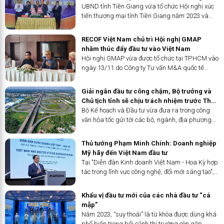
UBND tỉnh Tiền Giang vừa tổ chức Hội nghị xúc
tiến thương mại tỉnh Tiền Giang năm 2023 và
khai mạc Tuần lễ giới thiệu các sản phẩm OCOP,
sản phẩm đặc trưng của Tiền Giang tại TP.HCM.
RECOF Việt Nam chủ trì Hội nghị GMAP
nhằm thúc đẩy đầu tư vào Việt Nam
Hội nghị GMAP vừa được tổ chức tại TP.HCM vào
ngày 13/11 do Công ty Tư vấn M&A quốc tế
RECOF chủ trì, với mục tiêu tạo cầu nối và điều
kiện cho các chuyên gia M&A GMAP tìm hiểu và
Giải ngân đầu tư công chậm, Bộ trưởng và
xác định chiến lược đầu...
Chủ tịch tỉnh sẽ chịu trách nhiệm trước Thủ
tướng
Bộ Kế hoạch và Đầu tư vừa đưa ra trong công
văn hỏa tốc gửi tới các bộ, ngành, địa phương
về việc đôn đốc đẩy nhanh giải ngân vốn đầu tư
công năm 2023.
Thủ tướng Phạm Minh Chính: Doanh nghiệp
Mỹ hãy đến Việt Nam đầu tư
Tại "Diễn đàn Kinh doanh Việt Nam - Hoa Kỳ hợp
tác trong lĩnh vực công nghệ, đổi mới sáng tạo",
Thủ tướng Phạm Minh Chính đề nghị doanh
nghiệp Mỹ góp phần hiện thực hóa sự ủng hộ
Khẩu vị đầu tư mới của các nhà đầu tư “cá
của Mỹ về một Việt Nam...
mập”
Năm 2023, “suy thoái” là từ khóa được dùng khá
phổ biến trong bối cảnh thị trường còn gặp