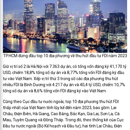
TP.HCM đứng đầu top 10 địa phương về thu hút đầu tư FDI năm 2023
Giữ vị trí số 2 là Hà Nội với 7.363 dự án, có tổng vốn đăng ký 41,170 tỷ
USD, chiếm 18,8% tổng số dự án và 8,77% tổng vốn FDI đăng ký đầu
tư vào Việt Nam. Xếp vị trí thứ 3 trong số các địa phương thu hút
nhiều FDI là Bình Dương với 4.217 dự án và 40,4 tỷ USD, chiếm 10,7%
tổng số dự án và 8,6% tổng vốn FDI đăng ký vào Việt Nam.
Cũng theo Cục đầu tư nước ngoài, top 10 địa phương thu hút FDI
thấp nhất của Việt Nam tính lũy kế đến năm 2023, bao gồm: Lai
Châu, Điện Biên, Hà Giang, Cao Bằng, Bắc Kạn, Gia Lai, Sơn La, Cà
Mau, Tuyên Quang và Đồng Tháp. Trong đó, theo thống kê của Cục
Đầu tư nước ngoài (Bộ Kế hoạch và Đầu tư), hai tỉnh Lai Châu, Điện