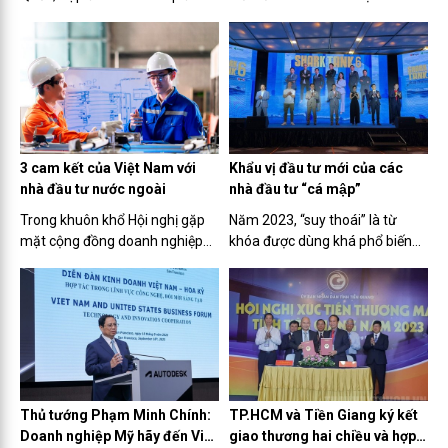
tiến hành đàm phán về hợp tác
vay 5-7 tỷ USD đầu tư các dự án
kinh doanh lâu dài tại Việt Nam,
hạ tầng giao thông lớn.
xem đây là 'cứ điểm kinh doanh'
ở Đông Nam Á. Do đó, tin đồn về
việc rút vốn khỏi...
3 cam kết của Việt Nam với
Khẩu vị đầu tư mới của các
nhà đầu tư nước ngoài
nhà đầu tư “cá mập”
Trong khuôn khổ Hội nghị gặp
Năm 2023, “suy thoái” là từ
mặt cộng đồng doanh nghiệp
khóa được dùng khá phổ biến
đầu tư nước ngoài với chủ đề
trong bối cảnh thị trường còn
“Đồng hành và phát triển” diễn
gặp nhiều thách thức. Hơn
ra vào sáng 16/10/2023, Thủ
40.000 doanh nghiệp đang chờ
tướng Chính phủ Phạm Minh
giải thể. Việc gọi vốn của các
Chính đã nêu rõ 3 cam kết lớn
startup Việt gặp rất nhiều khó...
của...
Thủ tướng Phạm Minh Chính:
TP.HCM và Tiền Giang ký kết
Doanh nghiệp Mỹ hãy đến Việt
giao thương hai chiều và hợp