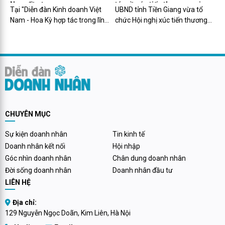
Nam đầu tư
tác về xúc tiến thương mại
Tại "Diễn đàn Kinh doanh Việt
UBND tỉnh Tiền Giang vừa tổ
Nam - Hoa Kỳ hợp tác trong lĩnh
chức Hội nghị xúc tiến thương
vực công nghệ, đổi mới sáng
mại tỉnh Tiền Giang năm 2023
tạo", Thủ tướng Phạm Minh
và khai mạc Tuần lễ giới thiệu
Chính đề nghị doanh nghiệp Mỹ
các sản phẩm OCOP, sản phẩm
góp phần hiện thực hóa sự ủng
đặc trưng của Tiền Giang tại
hộ của Mỹ về một Việt Nam...
TP.HCM.
CHUYÊN MỤC
Sự kiện doanh nhân
Tin kinh tế
Doanh nhân kết nối
Hội nhập
Góc nhìn doanh nhân
Chân dung doanh nhân
Đời sống doanh nhân
Doanh nhân đầu tư
LIÊN HỆ
Địa chỉ:
129 Nguyễn Ngọc Doãn, Kim Liên, Hà Nội