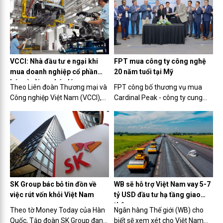
ngân vốn đầu tư công năm
tiêu tạo cầu nối và điều kiện cho
2023.
các chuyên gia M&A GMAP tìm
hiểu và xác định chiến lược
đầu...
VCCI: Nhà đầu tư e ngại khi
FPT mua công ty công nghệ
mua doanh nghiệp cổ phần
20 năm tuổi tại Mỹ
hóa vì rủi ro pháp lý
Theo Liên đoàn Thương mại và
FPT công bố thương vụ mua
Công nghiệp Việt Nam (VCCI),
Cardinal Peak - công ty cung
một số nhà đầu tư rất ngần
cấp dịch vụ kỹ thuật công nghệ
ngại khi mua phần vốn của nhà
có tuổi đời 20 năm tại thị trường
nước tại các doanh nghiệp cổ
Bắc Mỹ, nhằm nâng cao năng
phần hóa do xuất hiện nhiều
lực cạnh tranh và chất lượng
trường hợp nhà đầu tư tư
dịch vụ tại khu vực châu...
nhân...
SK Group bác bỏ tin đồn về
WB sẽ hỗ trợ Việt Nam vay 5-7
việc rút vốn khỏi Việt Nam
tỷ USD đầu tư hạ tầng giao
thông
Theo tờ Money Today của Hàn
Ngân hàng Thế giới (WB) cho
Quốc, Tập đoàn SK Group đang
biết sẽ xem xét cho Việt Nam