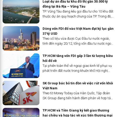
Loạt dự án đầu tư khu đô thị gần 30.000 tỷ
15 triệu hành...
đồng tại Bà Rịa – Vũng Tàu
TP. Vũng Tàu đang kêu gọi đầu tư cho 10 khu đất
thuộc dự án quy hoạch chung của TP. Trong đó,
Khu đô thị cù lao Bến Đình, Khu đô thị Gò Găng,
Khu đô thị đường 3/2, Khu công viên văn hóa - đô
Dòng vốn FDI đổ vào Việt Nam đạt kỷ lục gần
thị Bàu Trũng...
37 tỷ USD
Theo số liệu vừa được Cục Đầu tư nước ngoài,
tính đến ngày 20/12, tổng vốn đầu tư nước ngoài
(FDI) đăng ký vào Việt Nam đạt gần 36,61 tỉ USD,
tăng 32,1% so với cùng kỳ.
TP.HCM tăng vốn FDI gấp 3 lần từ lượng kiều
hối đổ về
Tại phiên toàn thể về ngoại giao kinh tế phục vụ
phát triển đất nước trong khuôn khổ Hội nghị
Ngoại giao lần thứ 32 diễn ra vào ngày 21/12,
Phó Chủ tịch UBND TP.HCM Võ Văn Hoan cho
SK Group bác bỏ tin đồn về việc rút vốn khỏi
biết, trong năm 2023,...
Việt Nam
Theo tờ Money Today của Hàn Quốc, Tập đoàn
SK Group đang tiến hành đàm phán về hợp tác
kinh doanh lâu dài tại Việt Nam, xem đây là 'cứ
điểm kinh doanh' ở Đông Nam Á. Do đó, tin đồn
TP.HCM và Tiền Giang ký kết giao thương
về việc rút vốn khỏi...
hai chiều và hợp tác về xúc tiến thương mại