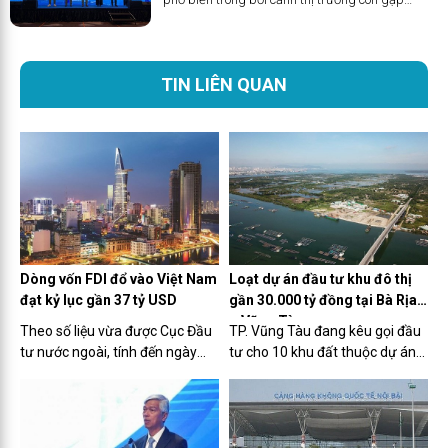
nhiều thách thức. Hơn 40.000 doanh nghiệp
đang chờ giải thể. Việc gọi vốn của các startup
Việt gặp rất nhiều khó...
TIN LIÊN QUAN
Dòng vốn FDI đổ vào Việt Nam
Loạt dự án đầu tư khu đô thị
đạt kỷ lục gần 37 tỷ USD
gần 30.000 tỷ đồng tại Bà Rịa
– Vũng Tàu
Theo số liệu vừa được Cục Đầu
TP. Vũng Tàu đang kêu gọi đầu
tư nước ngoài, tính đến ngày
tư cho 10 khu đất thuộc dự án
20/12, tổng vốn đầu tư nước
quy hoạch chung của TP. Trong
ngoài (FDI) đăng ký vào Việt
đó, Khu đô thị cù lao Bến Đình,
Nam đạt gần 36,61 tỉ USD, tăng
Khu đô thị Gò Găng, Khu đô thị
32,1% so với cùng kỳ.
đường 3/2, Khu công viên văn