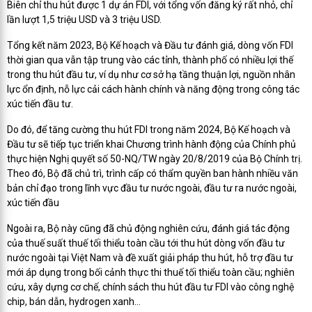
Biên chỉ thu hút được 1 dự án FDI, với tổng vốn đăng ký rất nhỏ, chỉ
lần lượt 1,5 triệu USD và 3 triệu USD.
Tổng kết năm 2023, Bộ Kế hoạch và Đầu tư đánh giá, dòng vốn FDI
thời gian qua vẫn tập trung vào các tỉnh, thành phố có nhiều lợi thế
trong thu hút đầu tư, ví dụ như cơ sở hạ tầng thuận lợi, nguồn nhân
lực ổn định, nỗ lực cải cách hành chính và năng động trong công tác
xúc tiến đầu tư.
Do đó, để tăng cường thu hút FDI trong năm 2024, Bộ Kế hoạch và
Đầu tư sẽ tiếp tục triển khai Chương trình hành động của Chính phủ
thực hiện Nghị quyết số 50-NQ/TW ngày 20/8/2019 của Bộ Chính trị.
Theo đó, Bộ đã chủ trì, trình cấp có thẩm quyền ban hành nhiều văn
bản chỉ đạo trong lĩnh vực đầu tư nước ngoài, đầu tư ra nước ngoài,
xúc tiến đầu
Ngoài ra, Bộ này cũng đã chủ động nghiên cứu, đánh giá tác động
của thuế suất thuế tối thiểu toàn cầu tới thu hút dòng vốn đầu tư
nước ngoài tại Việt Nam và đề xuất giải pháp thu hút, hỗ trợ đầu tư
mới áp dụng trong bối cảnh thực thi thuế tối thiểu toàn cầu; nghiên
cứu, xây dựng cơ chế, chính sách thu hút đầu tư FDI vào công nghệ
chip, bán dẫn, hydrogen xanh…