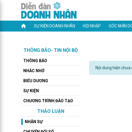
SỰ KIỆN DOANH NHÂN
HỘI NHẬP
GÓC NHÌN D
THÔNG BÁO- TIN NỘI BỘ
THÔNG BÁO
Nội dung hiện chưa đ
NHẮC NHỞ
BIỂU DƯƠNG
SỰ KIỆN
CHƯƠNG TRÌNH ĐÀO TẠO
THẢO LUẬN
NHÂN SỰ
CHUYỂN ĐỔI SỐ