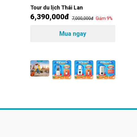
đ
Giảm 14%
Tour du lịch Thái Lan
6,390,000đ
7,000,000đ
Giảm 9%
Máp é
MSHea
1,49
Mua ngay