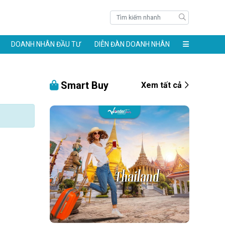
DOANH NHÂN ĐẦU TƯ
DIỄN ĐÀN DOANH NHÂN
Smart Buy
Xem tất cả
àng 24k