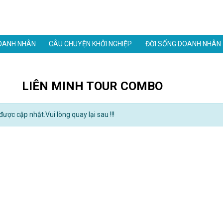
OANH NHÂN
CÂU CHUYỆN KHỞI NGHIỆP
ĐỜI SỐNG DOANH NHÂN
LIÊN MINH TOUR COMBO
ược cập nhật.Vui lòng quay lại sau !!!
Danh thiếp điện tử mạ v
1,900,000đ