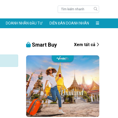
DOANH NHÂN ĐẦU TƯ
DIỄN ĐÀN DOANH NHÂN
Smart Buy
Xem tất cả
àng 24k