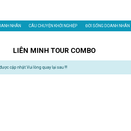
OANH NHÂN
CÂU CHUYỆN KHỞI NGHIỆP
ĐỜI SỐNG DOANH NHÂN
LIÊN MINH TOUR COMBO
ược cập nhật.Vui lòng quay lại sau !!!
Danh thiếp điện tử mạ v
1,900,000đ