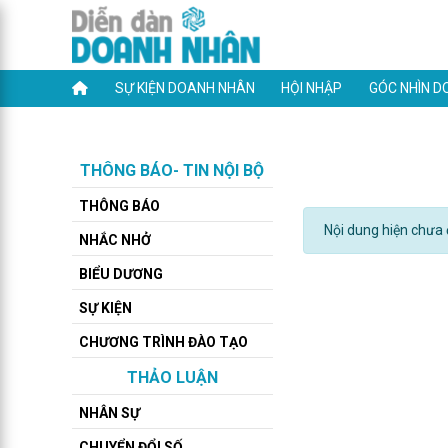
SỰ KIỆN DOANH NHÂN
HỘI NHẬP
GÓC NHÌN D
THÔNG BÁO- TIN NỘI BỘ
THÔNG BÁO
Nội dung hiện chưa đ
NHẮC NHỞ
BIỂU DƯƠNG
SỰ KIỆN
CHƯƠNG TRÌNH ĐÀO TẠO
THẢO LUẬN
NHÂN SỰ
CHUYỂN ĐỔI SỐ