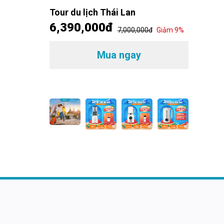
đ
Giảm 14%
Tour du lịch Thái Lan
6,390,000đ
7,000,000đ
Giảm 9%
Máp é
MSHea
1,49
Mua ngay