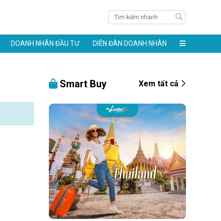
DOANH NHÂN ĐẦU TƯ
DIỄN ĐÀN DOANH NHÂN
Smart Buy
Xem tất cả
àng 24k