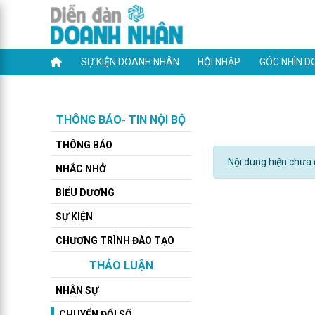
SỰ KIỆN DOANH NHÂN
HỘI NHẬP
GÓC NHÌN D
THÔNG BÁO- TIN NỘI BỘ
THÔNG BÁO
Nội dung hiện chưa đ
NHẮC NHỞ
BIỂU DƯƠNG
SỰ KIỆN
CHƯƠNG TRÌNH ĐÀO TẠO
THẢO LUẬN
NHÂN SỰ
CHUYỂN ĐỔI SỐ