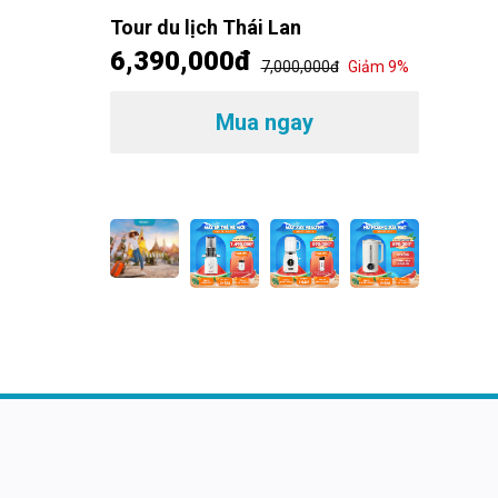
đ
Giảm 14%
Tour du lịch Thái Lan
6,390,000đ
7,000,000đ
Giảm 9%
Máp é
MSHea
1,49
Mua ngay