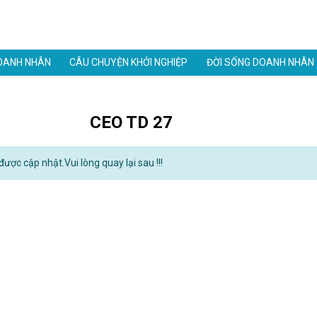
OANH NHÂN
CÂU CHUYỆN KHỞI NGHIỆP
ĐỜI SỐNG DOANH NHÂN
CEO TD 27
ược cập nhật.Vui lòng quay lại sau !!!
Danh thiếp điện tử mạ v
1,900,000đ