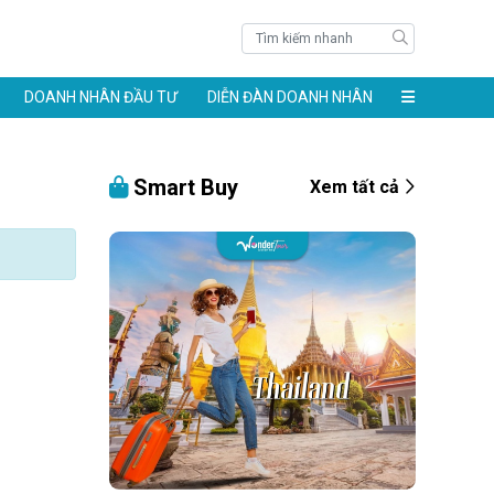
DOANH NHÂN ĐẦU TƯ
DIỄN ĐÀN DOANH NHÂN
Smart Buy
Xem tất cả
àng 24k