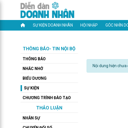
SỰ KIỆN DOANH NHÂN
HỘI NHẬP
GÓC NHÌN D
THÔNG BÁO- TIN NỘI BỘ
THÔNG BÁO
Nội dung hiện chưa đ
NHẮC NHỞ
BIỂU DƯƠNG
SỰ KIỆN
CHƯƠNG TRÌNH ĐÀO TẠO
THẢO LUẬN
NHÂN SỰ
CHUYỂN ĐỔI SỐ