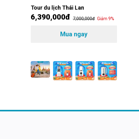
đ
Giảm 14%
Tour du lịch Thái Lan
6,390,000đ
7,000,000đ
Giảm 9%
Máp é
MSHea
1,49
Mua ngay