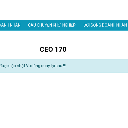
OANH NHÂN
CÂU CHUYỆN KHỞI NGHIỆP
ĐỜI SỐNG DOANH NHÂN
CEO 170
ược cập nhật.Vui lòng quay lại sau !!!
Danh thiếp điện tử mạ v
1,900,000đ