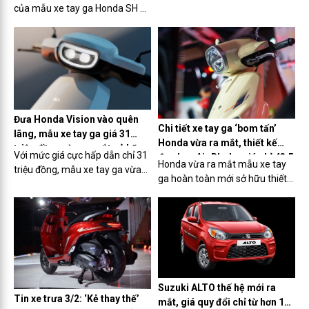
khuynh đảo thị trường.
24 triệu đồng
của mẫu xe tay ga Honda SH đã
giảm xuống mức hấp dẫn hiếm
thấy. Đây là cơ hội tốt để khách
Việt sở hữu ‘Vua tay ga’ với một
mức chi phí ‘mềm’.
Đưa Honda Vision vào quên
Chi tiết xe tay ga ‘bom tấn’
lãng, mẫu xe tay ga giá 31
Honda vừa ra mắt, thiết kế
triệu đồng vừa ra mắt sở hữu
Với mức giá cực hấp dẫn chỉ 31
đẹp hơn Air Blade, giá chỉ 43,5
công nghệ như ô tô
Honda vừa ra mắt mẫu xe tay
triệu đồng, mẫu xe tay ga vừa
triệu đồng
ga hoàn toàn mới sở hữu thiết
ra mắt sở hữu thiết kế đẹp long
kế đẹp long lanh cùng mức giá
lanh, hứa hẹn sẽ ‘thế chân’
chỉ từ 43,5 triệu đồng.
Honda Vision trở thành xe quốc
dân.
Suzuki ALTO thế hệ mới ra
Tin xe trưa 3/2: ‘Kẻ thay thế’
mắt, giá quy đổi chỉ từ hơn 100