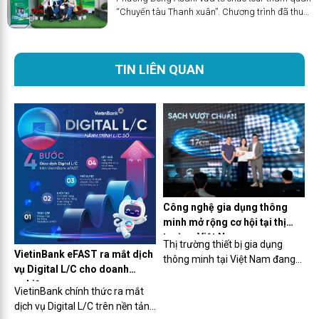
“Chuyến tàu Thanh xuân”. Chương trình đã thu
hút sự quan tâm, góp mặt và hưởng ứng của
nhiều khách hàng và là một trải nghiệm phong
phú để khách hàng có thể trực tiếp trải nghiệm,
khám phá một điểm đến nghỉ dưỡng với chuỗi
TIN LIÊN QUAN
dịch vụ, tiện ích chăm sóc sức khỏe toàn diện.
Công nghệ gia dụng thông
minh mở rộng cơ hội tại thị
trường Việt Nam
Thị trường thiết bị gia dụng
VietinBank eFAST ra mắt dịch
thông minh tại Việt Nam đang
vụ Digital L/C cho doanh
ghi nhận tốc độ tăng trưởng
nghiệp
tích cực nhờ nhu cầu nâng cao
VietinBank chính thức ra mắt
chất lượng sống và xu hướng
dịch vụ Digital L/C trên nền tảng