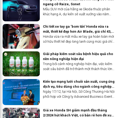
đã diễn ra tại Hà Nội hôm 15/12. Hội thảo nhằm
ngang cỡ Raize, Sonet
tăng cường nâng cao nhận thức của người dân
Mẫu SUV mới của hãng xe Skoda thuộc phân
về tầm quan trọng của việc phòng bệnh, chữa
khúc hạng A, dự kiến sẽ xuất xưởng vào năm
bệnh đối với các bệnh mạn tính, hiểm nghèo và
2025 từ nhà máy ở Ấn Độ.
bệnh ung thư.
Chi tiết xe tay ga ‘bom tấn’ Honda vừa ra
mắt, thiết kế đẹp hơn Air Blade, giá chỉ 43,5
triệu đồng
Honda vừa ra mắt mẫu xe tay ga hoàn toàn mới
sở hữu thiết kế đẹp long lanh cùng mức giá chỉ
từ 43,5 triệu đồng.
Giải pháp kiểm soát sâu bệnh hiệu quả cho
nền nông nghiệp hiện đại
Trong bối cảnh nông nghiệp hiện đại, việc kiểm
soát sâu bệnh đã trở thành một thách thức lớn
ảnh hưởng trực tiếp đến năng suất và chất
lượng nông sản. Để đối phó với tình trạng sâu
Kiến tạo mạng lưới chuỗi sản xuất, cung ứng
bệnh gây tổn thất từ 20% đến 40% sản lượng
dịch vụ, tiêu dùng cho ngành công nghiệp
cây trồng toàn cầu mỗi năm, Tổ chức Lương
hàng không
Ngày 17/12, tại Hà Nội, Sở Công Thương Hà Nội
thực và Nông nghiệp Liên Hợp Quốc (FAO)
phối hợp với Công ty Advanced Business Events
khuyến nghị các giải pháp hiệu quả và bền
(ABE)-Cộng hòa Pháp tổ chức hội thảo quốc tế
vững. Trong đó, sản phẩm TOP1 nổi bật như một
lĩnh vực công nghiệp hàng không (Hanoi Aviation
giải pháp hàng đầu cho nông dân, với công thức
Giá xe Honda SH giảm mạnh đầu tháng
Forum 2024).
tiên tiến giúp kiểm soát sâu bệnh một cách toàn
2/2024 hút khách Việt, có bản rẻ hơn đề xuất