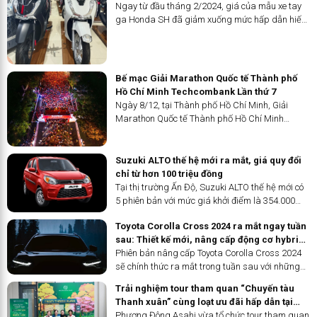
diện, nhanh chóng và thân thiện với môi trường,
tới 24 triệu đồng
Ngay từ đầu tháng 2/2024, giá của mẫu xe tay
góp phần bảo vệ mùa màng và đảm bảo an ninh
ga Honda SH đã giảm xuống mức hấp dẫn hiếm
lương thực toàn cầu.
thấy. Đây là cơ hội tốt để khách Việt sở hữu ‘Vua
tay ga’ với một mức chi phí ‘mềm’.
Bế mạc Giải Marathon Quốc tế Thành phố
Hồ Chí Minh Techcombank Lần thứ 7
Ngày 8/12, tại Thành phố Hồ Chí Minh, Giải
Marathon Quốc tế Thành phố Hồ Chí Minh
Techcombank Lần thứ 7 đã bế mạc. Giải đã thu
hút gần 18,000 vận động viên tham gia thi đấu.
Đặc biệt, hàng loạt kỷ lục và thành tích cá nhân
Suzuki ALTO thế hệ mới ra mắt, giá quy đổi
đã được thiết lập trong mùa giải năm nay 2024.
chỉ từ hơn 100 triệu đồng
Tại thị trường Ấn Độ, Suzuki ALTO thế hệ mới có
5 phiên bản với mức giá khởi điểm là 354.000
rupee (khoảng 104 triệu đồng).
Toyota Corolla Cross 2024 ra mắt ngay tuần
sau: Thiết kế mới, nâng cấp động cơ hybrid,
thêm trang bị
Phiên bản nâng cấp Toyota Corolla Cross 2024
sẽ chính thức ra mắt trong tuần sau với những
cải tiến đáng kể để có thể khuynh đảo thị trường.
Trải nghiệm tour tham quan “Chuyến tàu
Thanh xuân” cùng loạt ưu đãi hấp dẫn tại
Phương Đông Asahi
Phương Đông Asahi vừa tổ chức tour tham quan