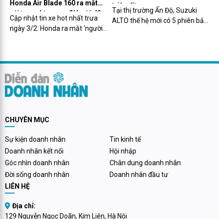
Honda Air Blade 160 ra mắt
triệu đồng
Tại thị trường Ấn Độ, Suzuki
với trang bị ngang SH, giá 43
Cập nhật tin xe hot nhất trưa
ALTO thế hệ mới có 5 phiên bản
triệu đồng
ngày 3/2: Honda ra mắt ‘người
với mức giá khởi điểm là
kế nhiệm’ Air Blade 160 giá 43
354.000 rupee (khoảng 104
triệu đồng, trang bị ngang cơ
triệu đồng).
Honda SH; Ra mắt ‘chiến binh’
xe tay ga ‘thế chân’ Honda Air
Blade giá ngỡ ngàng: Có phanh
ABS 2 kênh, màn hình TFT…
CHUYÊN MỤC
Sự kiện doanh nhân
Tin kinh tế
Doanh nhân kết nối
Hội nhập
Góc nhìn doanh nhân
Chân dung doanh nhân
Đời sống doanh nhân
Doanh nhân đầu tư
LIÊN HỆ
Địa chỉ:
129 Nguyễn Ngọc Doãn, Kim Liên, Hà Nội