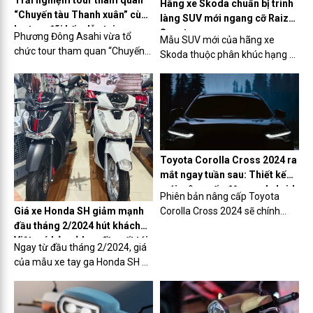
Trải nghiệm tour tham quan
nay 2024.
Hãng xe Skoda chuẩn bị trình
bệnh ung thư.
“Chuyến tàu Thanh xuân” cùng
làng SUV mới ngang cỡ Raize,
loạt ưu đãi hấp dẫn tại
Sonet
Phương Đông Asahi vừa tổ
Mẫu SUV mới của hãng xe
Phương Đông Asahi
chức tour tham quan “Chuyến
Skoda thuộc phân khúc hạng A,
tàu Thanh xuân”. Chương trình
dự kiến sẽ xuất xưởng vào năm
đã thu hút sự quan tâm, góp
2025 từ nhà máy ở Ấn Độ.
mặt và hưởng ứng của nhiều
khách hàng và là một trải
nghiệm phong phú để khách
hàng có thể trực tiếp trải
nghiệm, khám phá một điểm
Toyota Corolla Cross 2024 ra
đến nghỉ dưỡng với chuỗi dịch
mắt ngay tuần sau: Thiết kế
vụ, tiện ích chăm sóc sức khỏe
mới, nâng cấp động cơ hybrid,
Phiên bản nâng cấp Toyota
toàn diện.
thêm trang bị
Corolla Cross 2024 sẽ chính
Giá xe Honda SH giảm mạnh
thức ra mắt trong tuần sau với
đầu tháng 2/2024 hút khách
những cải tiến đáng kể để có thể
Việt, có bản rẻ hơn đề xuất tới
Ngay từ đầu tháng 2/2024, giá
khuynh đảo thị trường.
24 triệu đồng
của mẫu xe tay ga Honda SH đã
giảm xuống mức hấp dẫn hiếm
thấy. Đây là cơ hội tốt để khách
Việt sở hữu ‘Vua tay ga’ với một