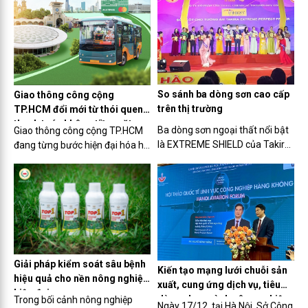
thiết kế theo hướng tinh gọn
quy trình, kết nối liền mạch, tối
ưu trải nghiệm và nâng cao khả
năng chủ động vận hành cho
khách hàng doanh nghiệp
(KHDN).
So sánh ba dòng sơn cao cấp
Giao thông công cộng
trên thị trường
TP.HCM đổi mới từ thói quen
thanh toán không tiền mặt
Ba dòng sơn ngoại thất nổi bật
Giao thông công cộng TP.HCM
là EXTREME SHIELD của Takira,
đang từng bước hiện đại hóa hệ
Jotashield bền màu toàn diện
thống xe buýt thông qua thanh
của Jotun và Dulux
toán không tiền mặt, góp phần
Weathershield Powerflexx của
xây dựng văn hóa di chuyển văn
Dulux. Mỗi sản phẩm đều sở
minh, chủ động và thân thiện
hữu công nghệ tiên tiến cùng
hơn cho người dân đô thị hiện
những lợi thế riêng biệt, đáp
đại.
ứng nhu cầu đa dạng cho các
công trình xây dựng.
Giải pháp kiểm soát sâu bệnh
Kiến tạo mạng lưới chuỗi sản
hiệu quả cho nền nông nghiệp
xuất, cung ứng dịch vụ, tiêu
hiện đại
dùng cho ngành công nghiệp
Trong bối cảnh nông nghiệp
Ngày 17/12, tại Hà Nội, Sở Công