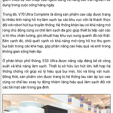
dụng trong cuộc sống hàng ngày.
Trong đó, V70 Ultra Complete là dòng sản phẩm cao cấp được trang
bị nhiều tính năng hỗ trợ làm sạch tại các khu vực vốn là thách thức
đối với robot hút bụi truyền thống. Hệ thống khăn lau có khả năng mở
rộng chủ động cùng cơ chế làm sạch đa góc giúp thiết bị tiếp cận các
vị trí như chân tường, góc khuất hay khu vực xung quanh đồ nội thất.
Bên cạnh đó, chổi quét cạnh có khả năng mở rộng hỗ trợ thu gom
bụi bẩn trong các khe hẹp, góp phần nâng cao hiệu quả vệ sinh trong
không gian sống hiện đại.
Ở phân khúc phổ thông, E50 Ultra được nâng cấp đáng kể về công
suất và khả năng làm sạch. Thiết bị sở hữu lực hút lớn, kết hợp hệ
thống chống rối giúp xử lý hiệu quả bụi mịn, tóc và lông vật nuôi.
Đồng thời, sản phẩm còn được trang bị hệ thống lau sàn áp lực cao
cùng cơ chế lau xoay tự động nhằm tăng hiệu quả làm sạch đối với
các bề mặt sàn trong gia đình.