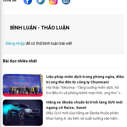
Chia sẻ:
BÌNH LUẬN - THẢO LUẬN
Đăng nhập
để có thể bình luận bài viết
Bài đọc nhiều nhất
Liệu pháp miễn dịch trong phòng ngừa, điều
trị ung thư đến từ công ty Chunmani
Hội thảo “Mesima - Tăng cường miễn dịch, hỗ
trợ điều trị và phòng bệnh mạn tính, ung thư” và
Lễ Ra mắt sản phẩm mới của công ty Chunmani
Hãng xe Skoda chuẩn bị trình làng SUV mới
đã diễn ra tại Hà Nội hôm 15/12. Hội thảo nhằm
ngang cỡ Raize, Sonet
tăng cường nâng cao nhận thức của người dân
Mẫu SUV mới của hãng xe Skoda thuộc phân
về tầm quan trọng của việc phòng bệnh, chữa
khúc hạng A, dự kiến sẽ xuất xưởng vào năm
bệnh đối với các bệnh mạn tính, hiểm nghèo và
2025 từ nhà máy ở Ấn Độ.
bệnh ung thư.