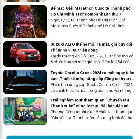
Bế mạc Giải Marathon Quốc tế Thành phố
Hồ Chí Minh Techcombank Lần thứ 7
Ngày 8/12, tại Thành phố Hồ Chí Minh, Giải
Marathon Quốc tế Thành phố Hồ Chí Minh
Techcombank Lần thứ 7 đã bế mạc. Giải đã thu
hút gần 18,000 vận động viên tham gia thi đấu.
Đặc biệt, hàng loạt kỷ lục và thành tích cá nhân
Suzuki ALTO thế hệ mới ra mắt, giá quy đổi
đã được thiết lập trong mùa giải năm nay 2024.
chỉ từ hơn 100 triệu đồng
Tại thị trường Ấn Độ, Suzuki ALTO thế hệ mới có
5 phiên bản với mức giá khởi điểm là 354.000
rupee (khoảng 104 triệu đồng).
Toyota Corolla Cross 2024 ra mắt ngay tuần
sau: Thiết kế mới, nâng cấp động cơ hybrid,
thêm trang bị
Phiên bản nâng cấp Toyota Corolla Cross 2024
sẽ chính thức ra mắt trong tuần sau với những
cải tiến đáng kể để có thể khuynh đảo thị trường.
Trải nghiệm tour tham quan “Chuyến tàu
Thanh xuân” cùng loạt ưu đãi hấp dẫn tại
Phương Đông Asahi
Phương Đông Asahi vừa tổ chức tour tham quan
“Chuyến tàu Thanh xuân”. Chương trình đã thu
hút sự quan tâm, góp mặt và hưởng ứng của
nhiều khách hàng và là một trải nghiệm phong
phú để khách hàng có thể trực tiếp trải nghiệm,