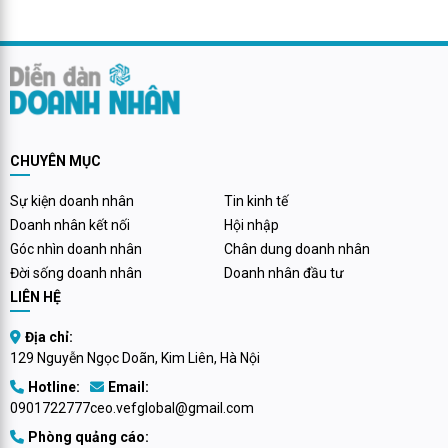
triệu đồng, trang bị ngang cơ
triệu đồng).
Honda SH; Ra mắt ‘chiến binh’
xe tay ga ‘thế chân’ Honda Air
Blade giá ngỡ ngàng: Có phanh
ABS 2 kênh, màn hình TFT…
CHUYÊN MỤC
Sự kiện doanh nhân
Tin kinh tế
Doanh nhân kết nối
Hội nhập
Góc nhìn doanh nhân
Chân dung doanh nhân
Đời sống doanh nhân
Doanh nhân đầu tư
LIÊN HỆ
Địa chỉ:
129 Nguyễn Ngọc Doãn, Kim Liên, Hà Nội
Hotline:
Email:
0901722777
ceo.vefglobal@gmail.com
Phòng quảng cáo: