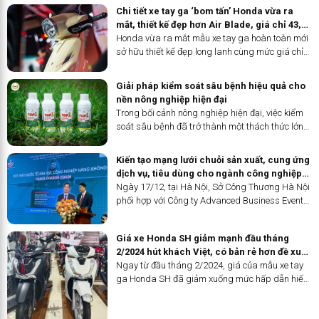
Chi tiết xe tay ga ‘bom tấn’ Honda vừa ra
mắt, thiết kế đẹp hơn Air Blade, giá chỉ 43,5
triệu đồng
Honda vừa ra mắt mẫu xe tay ga hoàn toàn mới
sở hữu thiết kế đẹp long lanh cùng mức giá chỉ
từ 43,5 triệu đồng.
Giải pháp kiểm soát sâu bệnh hiệu quả cho
nền nông nghiệp hiện đại
Trong bối cảnh nông nghiệp hiện đại, việc kiểm
soát sâu bệnh đã trở thành một thách thức lớn
ảnh hưởng trực tiếp đến năng suất và chất
lượng nông sản. Để đối phó với tình trạng sâu
Kiến tạo mạng lưới chuỗi sản xuất, cung ứng
bệnh gây tổn thất từ 20% đến 40% sản lượng
dịch vụ, tiêu dùng cho ngành công nghiệp
cây trồng toàn cầu mỗi năm, Tổ chức Lương
hàng không
Ngày 17/12, tại Hà Nội, Sở Công Thương Hà Nội
thực và Nông nghiệp Liên Hợp Quốc (FAO)
phối hợp với Công ty Advanced Business Events
khuyến nghị các giải pháp hiệu quả và bền
(ABE)-Cộng hòa Pháp tổ chức hội thảo quốc tế
vững. Trong đó, sản phẩm TOP1 nổi bật như một
lĩnh vực công nghiệp hàng không (Hanoi Aviation
giải pháp hàng đầu cho nông dân, với công thức
Giá xe Honda SH giảm mạnh đầu tháng
Forum 2024).
tiên tiến giúp kiểm soát sâu bệnh một cách toàn
2/2024 hút khách Việt, có bản rẻ hơn đề xuất
diện, nhanh chóng và thân thiện với môi trường,
tới 24 triệu đồng
Ngay từ đầu tháng 2/2024, giá của mẫu xe tay
góp phần bảo vệ mùa màng và đảm bảo an ninh
ga Honda SH đã giảm xuống mức hấp dẫn hiếm
lương thực toàn cầu.
thấy. Đây là cơ hội tốt để khách Việt sở hữu ‘Vua
tay ga’ với một mức chi phí ‘mềm’.