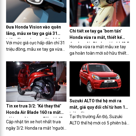
mức chi phí ‘mềm’.
Đưa Honda Vision vào quên
Chi tiết xe tay ga ‘bom tấn’
lãng, mẫu xe tay ga giá 31
Honda vừa ra mắt, thiết kế
triệu đồng vừa ra mắt sở hữu
Với mức giá cực hấp dẫn chỉ 31
đẹp hơn Air Blade, giá chỉ 43,5
công nghệ như ô tô
Honda vừa ra mắt mẫu xe tay
triệu đồng, mẫu xe tay ga vừa
triệu đồng
ga hoàn toàn mới sở hữu thiết
ra mắt sở hữu thiết kế đẹp long
kế đẹp long lanh cùng mức giá
lanh, hứa hẹn sẽ ‘thế chân’
chỉ từ 43,5 triệu đồng.
Honda Vision trở thành xe quốc
dân.
Suzuki ALTO thế hệ mới ra
Tin xe trưa 3/2: ‘Kẻ thay thế’
mắt, giá quy đổi chỉ từ hơn 100
Honda Air Blade 160 ra mắt
triệu đồng
Tại thị trường Ấn Độ, Suzuki
với trang bị ngang SH, giá 43
Cập nhật tin xe hot nhất trưa
ALTO thế hệ mới có 5 phiên bản
triệu đồng
ngày 3/2: Honda ra mắt ‘người
với mức giá khởi điểm là
kế nhiệm’ Air Blade 160 giá 43
354.000 rupee (khoảng 104