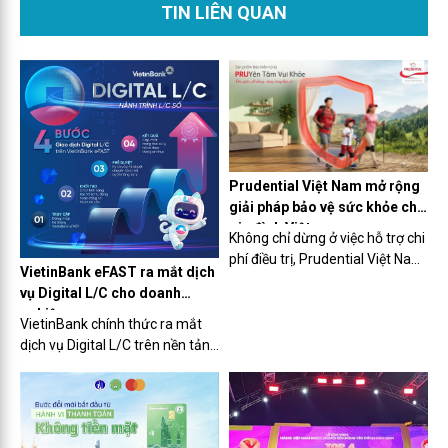
khám phá một điểm đến nghỉ dưỡng với chuỗi
TIN LIÊN QUAN
dịch vụ, tiện ích chăm sóc sức khỏe toàn diện.
Prudential Việt Nam mở rộng
giải pháp bảo vệ sức khỏe cho
gia đình Việt
Không chỉ dừng ở việc hỗ trợ chi
phí điều trị, Prudential Việt Nam
VietinBank eFAST ra mắt dịch
hướng tới mục tiêu giúp người
vụ Digital L/C cho doanh
dân chủ động xây dựng nền
nghiệp
tảng tài chính bền vững trước
VietinBank chính thức ra mắt
những biến cố sức khỏe. Đây
dịch vụ Digital L/C trên nền tảng
cũng là xu hướng được nhiều
ngân hàng số VietinBank
doanh nghiệp bảo hiểm đẩy
eFAST, đưa toàn bộ quy trình
mạnh trong thời gian gần đây.
phát hành thư tín dụng (L/C)
lên kênh số. Giải pháp được