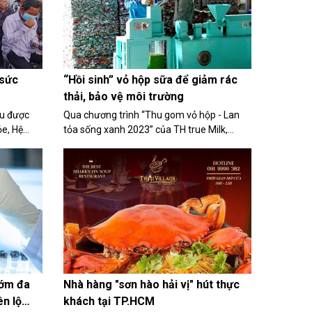
 sức
“Hồi sinh” vỏ hộp sữa để giảm rác
thải, bảo vệ môi trường
ều được
Qua chương trình “Thu gom vỏ hộp - Lan
ỏe, Hệ
tỏa sống xanh 2023” của TH true Milk,
 cấp,
khách hàng bày tỏ niềm vui vì lan tỏa ý
 bệnh. Đơn
thức bảo vệ môi trường đến cộng đồng.
 hoạt
Những chiếc vỏ hộp sau khi được thu gom,
qua quy...
sớm đa
Nhà hàng "sơn hào hải vị" hút thực
ên lộ
khách tại TP.HCM