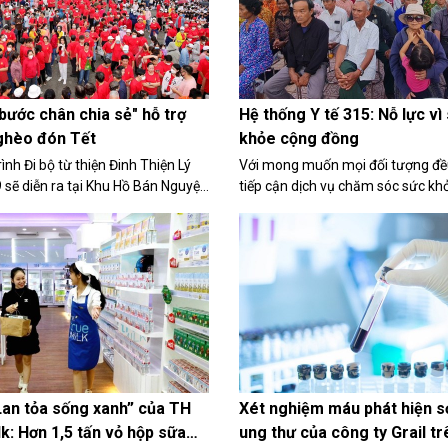
bước chân chia sẻ" hỗ trợ
Hệ thống Y tế 315: Nỗ lực vì
ghèo đón Tết
khỏe cộng đồng
ình Đi bộ từ thiện Đinh Thiện Lý
Với mong muốn mọi đối tượng đ
9 sẽ diễn ra tại Khu Hồ Bán Nguyệt,
tiếp cận dịch vụ chăm sóc sức kh
ú Mỹ Hưng, quận 7 vào sáng ngày
thống Y tế 315 không ngừng nâng
4.
hoàn thiện các cơ sở khám, chữa
vị cũng thường xuyên tổ chức các
động thiện...
Lan tỏa sống xanh” của TH
Xét nghiệm máu phát hiện 
k: Hơn 1,5 tấn vỏ hộp sữa
ung thư của công ty Grail tr