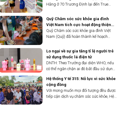
Hằng ở 70 Trương Định lại đến True
Mart Tràng Tiền góp 20 vỏ hộp sữa gia
đình đã sử dụng trong tuần. Chị kiên trì
Quỹ Chăm sóc sức khỏe gia đình
như vậy bởi cô con gái luôn mong muốn:
Việt Nam tích cực hoạt động thiện
“Được thu gom...
nguyện
Quỹ Chăm sóc sức khỏe gia đình Việt
Nam (Quỹ) đã hoàn thành kế hoạch
thiện nguyện, đồng hành cùng những
mãnh đời bất hạnh, khó khăn.
Lo ngại về sự gia tăng tỉ lệ người trẻ
sử dụng thuốc lá điện tử
DNTH: Theo Trưởng đại diện WHO, nếu
có thể ngăn chặn ai đó bắt đầu sử dụng
thuốc lá khi còn trẻ thì điều đó giống như
Hệ thống Y tế 315: Nỗ lực vì sức khỏe
một liều tiêm vắc-xin để bảo vệ họ suốt
cộng đồng
cuộc đời.
Với mong muốn mọi đối tượng đều được
tiếp cận dịch vụ chăm sóc sức khỏe, Hệ
thống Y tế 315 không ngừng nâng cấp,
hoàn thiện các cơ sở khám, chữa bệnh.
Đơn vị cũng thường xuyên tổ chức các
hoạt động thiện...