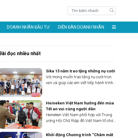
DOANH NHÂN ĐẦU TƯ
DIỄN ĐÀN DOANH NHÂN
Bài đọc nhiều nhất
Sika 13 năm trao tặng những nụ cười
Với mong muốn trao tặng nụ cười trọn
vẹn và giúp các em viết tiếp hành trình
tương lai, Sika Việt Nam đã cùng Tổ
chức Operation Smile Việt Nam đến với
TP.HCM, Sơn La và Nghệ An để thăm
Heineken Việt Nam hướng đến mùa
khám và phẫu thuật...
Tết an vui cùng người dân
Heineken Việt Nam phối hợp với Trung
ương Hội Chữ thập đỏ Việt Nam tổ chức
chương trình “ Heineken Cares - Chung
tay sẻ chia, cùng cộng đồng đón Tết an
Khởi động Chương trình “Chăm mắt