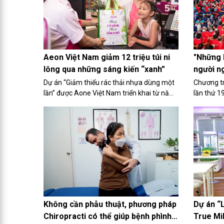
màn trình diễn ấn tượng ở cả ba nội dung
thi đấu, thể hiện bản lĩnh, sức bền và tinh
thần kiên cường đáng ngưỡng mộ.
Aeon Việt Nam giảm 12 triệu túi ni
"Những 
lông qua những sáng kiến “xanh”
người n
Dự án “Giảm thiểu rác thải nhựa dùng một
Chương tr
lần” được Aone Việt Nam triển khai từ năm
lần thứ 1
2019 đã giảm hơn 12 triệu túi ni lông dùng
đô thị Ph
một lần, góp phần thúc đẩy thói quen tiêu
20/1/202
dùng bền vững.
Không cần phẫu thuật, phương pháp
Dự án “
Chiropracti có thể giúp bệnh phình
True Mil