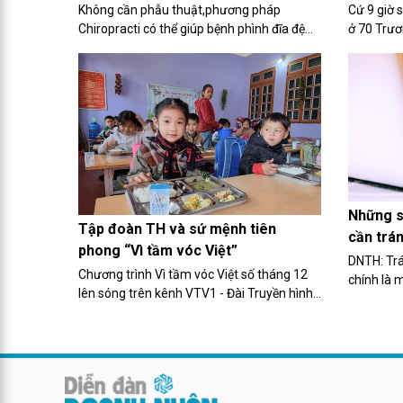
đĩa đệm phục hồi nhanh chóng
được th
Không cần phẫu thuật,phương pháp
Cứ 9 giờ 
Chiropracti có thể giúp bệnh phình đĩa đệm
ở 70 Trươ
phục hồi nhanh chống
Tiền góp 
trong tuần
gái luôn 
Những sa
Tập đoàn TH và sứ mệnh tiên
cần trá
phong “Vì tầm vóc Việt”
DNTH: Trá
Chương trình Vì tầm vóc Việt số tháng 12
chính là 
lên sóng trên kênh VTV1 - Đài Truyền hình
giúp bạn 
Việt Nam với sự góp mặt của 2 chuyên gia
trong tươn
hàng đầu trong lĩnh vực dinh dưỡng là GS-
TS. Lê Thị Hợp - Nguyên Viện trưởng...