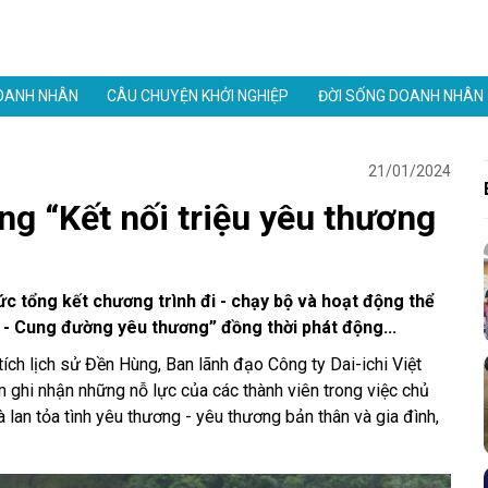
OANH NHÂN
CÂU CHUYỆN KHỞI NGHIỆP
ĐỜI SỐNG DOANH NHÂN
21/01/2024
ng “Kết nối triệu yêu thương
ức tổng kết chương trình đi - chạy bộ và hoạt động thể
e - Cung đường yêu thương” đồng thời phát động...
tích lịch sử Đền Hùng, Ban lãnh đạo Công ty Dai-ichi Việt
 ghi nhận những nỗ lực của các thành viên trong việc chủ
 lan tỏa tình yêu thương - yêu thương bản thân và gia đình,