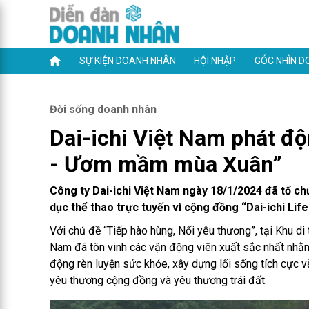
SỰ KIỆN DOANH NHÂN
HỘI NHẬP
GÓC NHÌN D
Đời sống doanh nhân
Dai-ichi Việt Nam phát độ
- Ươm mầm mùa Xuân”
Công ty Dai-ichi Việt Nam ngày 18/1/2024 đã tổ ch
dục thể thao trực tuyến vì cộng đồng “Dai-ichi Lif
Với chủ đề “Tiếp hào hùng, Nối yêu thương”, tại Khu di 
Nam đã tôn vinh các vận động viên xuất sắc nhất nhằm
động rèn luyện sức khỏe, xây dựng lối sống tích cực và
yêu thương cộng đồng và yêu thương trái đất.