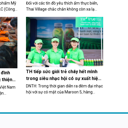
 phẩm Mỹ
Đối với các tín đồ yêu thích ẩm thực biển,
LC (Công
Thai Village chắc chắn không còn xa lạ
ứu việc
nữa. Nổi tiếng với súp bào ngư vi cá đặc
 thư
trưng của nhà hàng, Thai Village thỏa lòng
thực khách yêu thích hải sản ngon với...
TH tiếp sức giới trẻ cháy hết mình
 đình
trong siêu nhạc hội có sự xuất hiện
 thiện
của Maroon 5
DNTH: Trong thời gian diễn ra đêm đại nhạc
 Việt Nam
hội với sự có mặt của Maroon 5, hàng
ện
nghìn bạn trẻ cùng TH đón loạt trải nghiệm
mãnh đời
cực đỉnh và hòa mình vào "dòng chảy"
Wake Up Festival với nhiều hoạt động thú
vị.