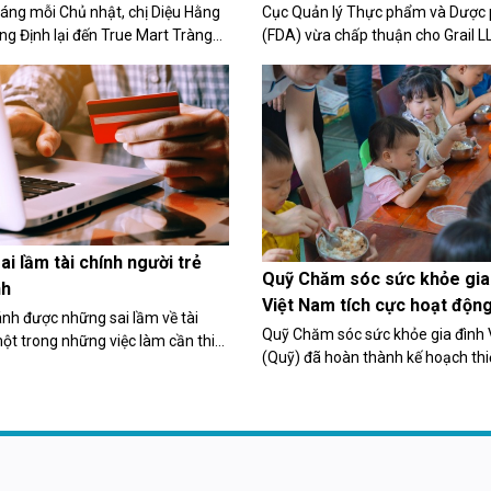
u gom
trình xin được FDA cấp phép
sáng mỗi Chủ nhật, chị Diệu Hằng
Cục Quản lý Thực phẩm và Dược
ng Định lại đến True Mart Tràng
(FDA) vừa chấp thuận cho Grail L
20 vỏ hộp sữa gia đình đã sử dụng
ty TNHH Grail) tiến hành nghiên c
. Chị kiên trì như vậy bởi cô con
chẩn đoán, phát hiện sớm đa ung
mong muốn: “Được thu gom...
thông qua xét nghiệm máu.
i lầm tài chính người trẻ
Quỹ Chăm sóc sức khỏe gia
nh
Việt Nam tích cực hoạt động
nh được những sai lầm về tài
nguyện
Quỹ Chăm sóc sức khỏe gia đình
một trong những việc làm cần thiết
(Quỹ) đã hoàn thành kế hoạch thi
đạt được những mục tiêu cao hơn
nguyện, đồng hành cùng những 
g lai.
bất hạnh, khó khăn.