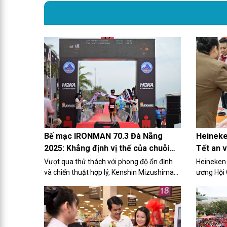
Bế mạc IRONMAN 70.3 Đà Nẵng
Heineke
2025: Khẳng định vị thế của chuỗi
Tết an 
hoạt động đa môn IRONMAN
Vượt qua thử thách với phong độ ổn định
Heineken 
và chiến thuật hợp lý, Kenshin Mizushima
ương Hội 
đã xuất sắc giành ngôi vô địch hạng mục
chương tr
chung cuộc nhóm tuổi nam, trong khi
sẻ chia, 
Michelle Nagle khẳng định phong độ với
chiến thắng hạng mục chung cuộc nhóm
tuổi nữ. Cả hai vận động viên đều thể hiện