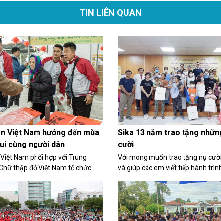
TIN LIÊN QUAN
n Việt Nam hướng đến mùa
Sika 13 năm trao tặng nhữn
vui cùng người dân
cười
Việt Nam phối hợp với Trung
Với mong muốn trao tặng nụ cười
Chữ thập đỏ Việt Nam tổ chức
và giúp các em viết tiếp hành trì
ình “ Heineken Cares - Chung tay
lai, Sika Việt Nam đã cùng Tổ chứ
cùng cộng đồng đón Tết an vui”.
Operation Smile Việt Nam đến vớ
Sơn La và Nghệ An để thăm khám
thuật...