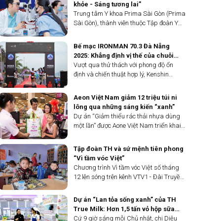
vui”.
khỏe - Sáng tương lai”
Trung tâm Y khoa Prima Sài Gòn (Prima
Sài Gòn), thành viên thuộc Tập đoàn Y
khoa Hoàn Mỹ, tổ chức chương trình
“Chăm mắt khỏe - Sáng tương lai”, tư
Bế mạc IRONMAN 70.3 Đà Nẵng
vấn và khám bệnh mắt cho 1200 học
2025: Khẳng định vị thế của chuỗi
sinh tại TP.HCM.
hoạt động đa môn IRONMAN
Vượt qua thử thách với phong độ ổn
định và chiến thuật hợp lý, Kenshin
Mizushima đã xuất sắc giành ngôi vô
địch hạng mục chung cuộc nhóm tuổi
Aeon Việt Nam giảm 12 triệu túi ni
nam, trong khi Michelle Nagle khẳng
lông qua những sáng kiến “xanh”
định phong độ với chiến thắng hạng mục
Dự án “Giảm thiểu rác thải nhựa dùng
chung cuộc nhóm tuổi nữ. Cả hai vận
một lần” được Aone Việt Nam triển khai
động viên đều thể hiện màn trình diễn
từ năm 2019 đã giảm hơn 12 triệu túi ni
ấn tượng ở cả ba nội dung thi đấu, thể
lông dùng một lần, góp phần thúc đẩy
Tập đoàn TH và sứ mệnh tiên phong
hiện bản lĩnh, sức bền và tinh thần kiên
thói quen tiêu dùng bền vững.
“Vì tầm vóc Việt”
cường đáng ngưỡng mộ.
Chương trình Vì tầm vóc Việt số tháng
12 lên sóng trên kênh VTV1 - Đài Truyền
hình Việt Nam với sự góp mặt của 2
chuyên gia hàng đầu trong lĩnh vực dinh
Dự án “Lan tỏa sống xanh” của TH
dưỡng là GS-TS. Lê Thị Hợp - Nguyên
True Milk: Hơn 1,5 tấn vỏ hộp sữa
Viện trưởng...
được thu gom
Cứ 9 giờ sáng mỗi Chủ nhật, chị Diệu