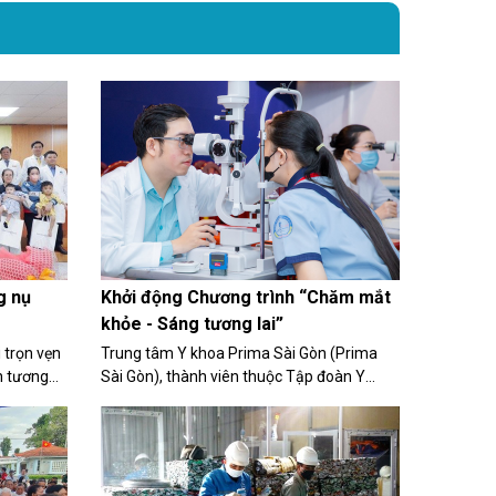
g nụ
Khởi động Chương trình “Chăm mắt
khỏe - Sáng tương lai”
 trọn vẹn
Trung tâm Y khoa Prima Sài Gòn (Prima
nh tương
Sài Gòn), thành viên thuộc Tập đoàn Y
c
khoa Hoàn Mỹ, tổ chức chương trình
i TP.HCM,
“Chăm mắt khỏe - Sáng tương lai”, tư vấn
 và phẫu
và khám bệnh mắt cho 1200 học sinh tại
TP.HCM.