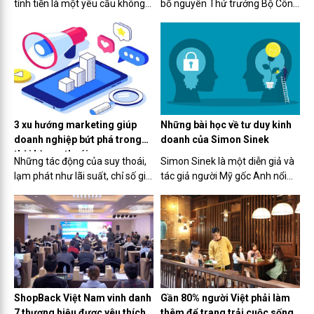
tính tiền là một yêu cầu không
bố nguyên Thứ trưởng Bộ Công
còn quá xa lạ đối với doanh
Thương Trần Quốc Khánh là
nghiệp, hộ kinh doanh. Nhưng
Thành viên Hội đồng Quản trị
việc áp dụng còn một vài chậm
của tập đoàn từ ngày 1/7/2023.
trễ vì những hiểu lầm không
Ông Trần Quốc Khánh sẽ tham
đáng có.
gia phụ trách các lĩnh vực đối...
3 xu hướng marketing giúp
Những bài học về tư duy kinh
doanh nghiệp bứt phá trong
doanh của Simon Sinek
thời kỳ suy thoái
Những tác động của suy thoái,
Simon Sinek là một diễn giả và
lạm phát như lãi suất, chỉ số giá
tác giả người Mỹ gốc Anh nổi
tiêu dùng liên tục tăng cao,
tiếng với tác phẩm Start with
người dùng có xu hướng cắt
Why (tựa Việt: Bắt đầu với câu
giảm chi tiêu, nhiều vị trí công
hỏi tại sao). Start with Why đã
việc bị đe dọa... vẫn đang len lỏi
giúp mở rộng tầm nhìn và thay
và ảnh hưởng...
đổi suy nghĩ của rất...
ShopBack Việt Nam vinh danh
Gần 80% người Việt phải làm
7 thương hiệu được yêu thích
thêm để trang trải cuộc sống