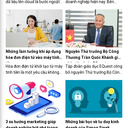
dữ liệu lên cloud là bước ngoặt
doanh nghiệp hiện nay. Bên
để biến đổi một tổ chức truyền
cạnh yếu tố môi trường và xã
thống, với tốc độ tăng trưởng
hội thì “quản trị xanh" là một trụ
theo cấp số cộng, sang một mô
cột giúp doanh nghiệp phát
hình kinh doanh linh hoạt được
triển bền vững.
dẫn dắt bởi công nghệ,...
Những lầm tưởng khi áp dụng
Nguyên Thứ trưởng Bộ Công
hóa đơn điện tử vào máy tính
Thương Trần Quốc Khánh gia
tiền
nhập tập đoàn EQuest
Hóa đơn điện tử khởi tạo từ máy
Tập đoàn giáo dục EQuest công
tính tiền là một yêu cầu không
bố nguyên Thứ trưởng Bộ Công
còn quá xa lạ đối với doanh
Thương Trần Quốc Khánh là
nghiệp, hộ kinh doanh. Nhưng
Thành viên Hội đồng Quản trị
việc áp dụng còn một vài chậm
của tập đoàn từ ngày 1/7/2023.
trễ vì những hiểu lầm không
Ông Trần Quốc Khánh sẽ tham
đáng có.
gia phụ trách các lĩnh vực đối...
3 xu hướng marketing giúp
Những bài học về tư duy kinh
doanh nghiệp bứt phá trong
doanh của Simon Sinek