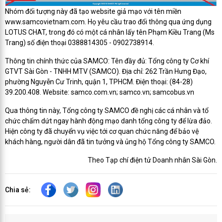
Nhóm đối tượng này đã tạo website giả mạo với tên miền
www.samcovietnam.com. Họ yêu cầu trao đổi thông qua ứng dụng
LOTUS CHAT, trong đó có một cá nhân lấy tên Phạm Kiều Trang (Ms
Trang) số điện thoại 0388814305 - 0902738914.
Thông tin chính thức của SAMCO:
Tên đầy đủ: Tổng công ty Cơ khí
GTVT Sài Gòn - TNHH MTV (SAMCO).
Địa chỉ: 262 Trần Hưng Đạo,
phường Nguyễn Cư Trinh, quận 1, TPHCM.
Điện thoại: (84-28)
39.200.408.
Website: samco.com.vn; samco.vn; samcobus.vn
Qua thông tin này, Tổng công ty SAMCO đề nghị các cá nhân và tổ
chức chấm dứt ngay hành động mạo danh tổng công ty để lừa đảo.
Hiện công ty đã chuyển vụ việc tới cơ quan chức năng để bảo vệ
khách hàng, người dân đã tin tưởng và ủng hộ Tổng công ty SAMCO.
Theo Tạp chí điện tử Doanh nhân Sài Gòn.
Chia sẻ: