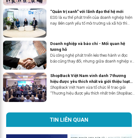
tư duy làm chủ để chủ động và sáng tạo hơn
trên con đường đi sau này.
“Quản trị xanh" với lãnh đạo thế hệ mới
ESG là xu thế phát triển của doanh nghiệp hiện
nay. Bên cạnh yếu tố môi trường và xã hội thì
“quản trị xanh" là một trụ cột giúp doanh nghiệp
phát triển bền vững.
Doanh nghiệp và báo chí - Mối quan hệ
tương hỗ
Dù công nghệ phát triển kéo theo hành vi đọc
báo cũng thay đổi, nhưng giữa doanh nghiệp và
báo chí vẫn luôn là mối quan hệ tương hỗ, song
hành.
ShopBack Việt Nam vinh danh 7 thương
hiệu được yêu thích nhất và giới thiệu loạt
giải pháp mới
ShopBack Việt Nam vừa tổ chức lễ trao giải
“Thương hiệu được yêu thích nhất trên ShopBack
Việt Nam 2023” để tôn vinh các đối tác với sản
phẩm và dịch vụ đã chiếm được lòng tin của
người dùng trong năm...
TIN LIÊN QUAN