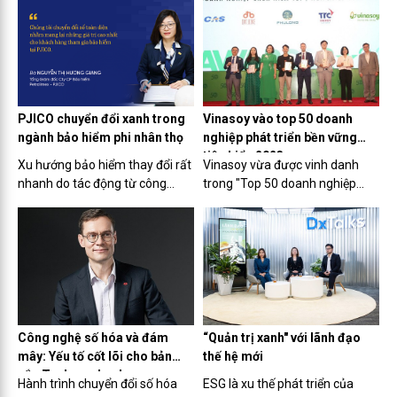
PJICO chuyển đổi xanh trong
Vinasoy vào top 50 doanh
ngành bảo hiểm phi nhân thọ
nghiệp phát triển bền vững
tiêu biểu 2023
Xu hướng bảo hiểm thay đổi rất
Vinasoy vừa được vinh danh
nhanh do tác động từ công
trong "Top 50 doanh nghiệp
nghệ đã thôi thúc PJICO số hóa
phát triển bền vững tiêu biểu
dữ liệu, số hóa quy trình, xây
2023" ở hạng mục "Tối ưu
dựng văn hóa và nhân lực số tới
nguyên liệu bền vững".
nâng cao trải nghiệm khách
hàng trong môi trường số....
Công nghệ số hóa và đám
“Quản trị xanh" với lãnh đạo
mây: Yếu tố cốt lõi cho bản
thế hệ mới
sắc Techcombank
Hành trình chuyển đổi số hóa
ESG là xu thế phát triển của