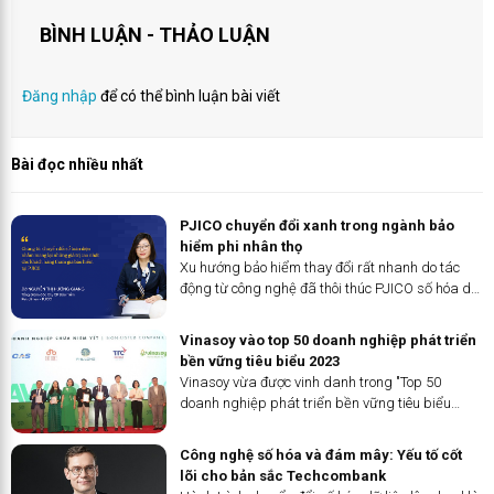
BÌNH LUẬN - THẢO LUẬN
Đăng nhập
để có thể bình luận bài viết
Bài đọc nhiều nhất
PJICO chuyển đổi xanh trong ngành bảo
hiểm phi nhân thọ
Xu hướng bảo hiểm thay đổi rất nhanh do tác
động từ công nghệ đã thôi thúc PJICO số hóa dữ
liệu, số hóa quy trình, xây dựng văn hóa và nhân
lực số tới nâng cao trải nghiệm khách hàng
Vinasoy vào top 50 doanh nghiệp phát triển
trong môi trường số....
bền vững tiêu biểu 2023
Vinasoy vừa được vinh danh trong "Top 50
doanh nghiệp phát triển bền vững tiêu biểu
2023" ở hạng mục "Tối ưu nguyên liệu bền vững".
Công nghệ số hóa và đám mây: Yếu tố cốt
lõi cho bản sắc Techcombank