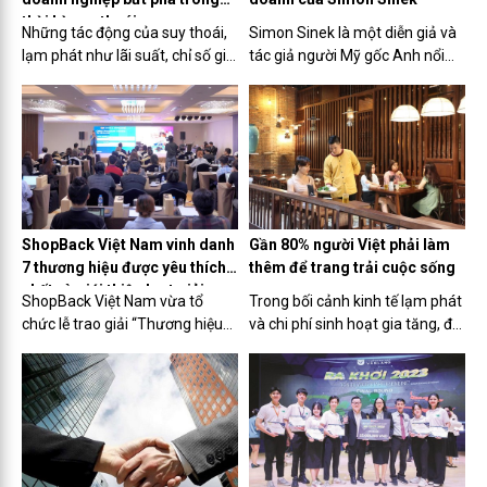
thời kỳ suy thoái
Những tác động của suy thoái,
Simon Sinek là một diễn giả và
lạm phát như lãi suất, chỉ số giá
tác giả người Mỹ gốc Anh nổi
tiêu dùng liên tục tăng cao,
tiếng với tác phẩm Start with
người dùng có xu hướng cắt
Why (tựa Việt: Bắt đầu với câu
giảm chi tiêu, nhiều vị trí công
hỏi tại sao). Start with Why đã
việc bị đe dọa... vẫn đang len lỏi
giúp mở rộng tầm nhìn và thay
và ảnh hưởng...
đổi suy nghĩ của rất...
ShopBack Việt Nam vinh danh
Gần 80% người Việt phải làm
7 thương hiệu được yêu thích
thêm để trang trải cuộc sống
nhất và giới thiệu loạt giải
ShopBack Việt Nam vừa tổ
Trong bối cảnh kinh tế lạm phát
pháp mới
chức lễ trao giải “Thương hiệu
và chi phí sinh hoạt gia tăng, để
được yêu thích nhất trên
có thêm nguồn thu nhập đủ
ShopBack Việt Nam 2023” để
trang trải cuộc sống, rất nhiều
tôn vinh các đối tác với sản
người Việt Nam phải làm thêm
phẩm và dịch vụ đã chiếm được
nghề tay trái.
lòng tin của người dùng trong
năm...