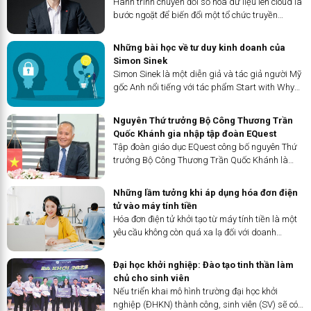
Hành trình chuyển đổi số hóa dữ liệu lên cloud là
bước ngoặt để biến đổi một tổ chức truyền
thống, với tốc độ tăng trưởng theo cấp số cộng,
sang một mô hình kinh doanh linh hoạt được dẫn
Những bài học về tư duy kinh doanh của
dắt bởi công nghệ,...
Simon Sinek
Simon Sinek là một diễn giả và tác giả người Mỹ
gốc Anh nổi tiếng với tác phẩm Start with Why
(tựa Việt: Bắt đầu với câu hỏi tại sao). Start with
Why đã giúp mở rộng tầm nhìn và thay đổi suy
Nguyên Thứ trưởng Bộ Công Thương Trần
nghĩ của rất...
Quốc Khánh gia nhập tập đoàn EQuest
Tập đoàn giáo dục EQuest công bố nguyên Thứ
trưởng Bộ Công Thương Trần Quốc Khánh là
Thành viên Hội đồng Quản trị của tập đoàn từ
ngày 1/7/2023. Ông Trần Quốc Khánh sẽ tham
Những lầm tưởng khi áp dụng hóa đơn điện
gia phụ trách các lĩnh vực đối...
tử vào máy tính tiền
Hóa đơn điện tử khởi tạo từ máy tính tiền là một
yêu cầu không còn quá xa lạ đối với doanh
nghiệp, hộ kinh doanh. Nhưng việc áp dụng còn
một vài chậm trễ vì những hiểu lầm không đáng
Đại học khởi nghiệp: Đào tạo tinh thần làm
có.
chủ cho sinh viên
Nếu triển khai mô hình trường đại học khởi
nghiệp (ĐHKN) thành công, sinh viên (SV) sẽ có