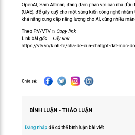
OpenAI, Sam Altman, đang đàm phán với các nhà đầu 
(UAE), để gây quỹ cho một sáng kiến công nghệ nhằm t
khả năng cung cấp năng lượng cho AI, cùng nhiều mản
Theo P.V/VTV
Copy link
Link bài gốc
Lấy link
https://vtv.vn/kinh-te/cha-de-cua-chatgpt-dat-moc
Chia sẻ:
BÌNH LUẬN - THẢO LUẬN
Đăng nhập
để có thể bình luận bài viết