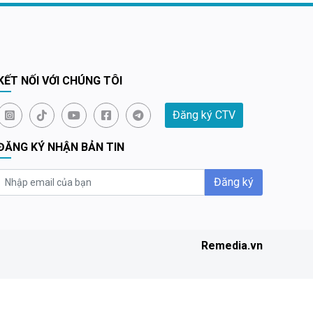
sát từ các doanh nghiệp, đơn vị liên quan...
KẾT NỐI VỚI CHÚNG TÔI
Đăng ký CTV
ĐĂNG KÝ NHẬN BẢN TIN
Đăng ký
Remedia.vn