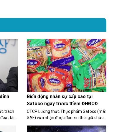
Biến động nhân sự cấp cao tại
đỉnh
Safoco ngay trước thềm ĐHĐCĐ
CTCP Lương thực Thực phẩm Safoco (mã:
ức trách
SAF) vừa nhận được đơn xin thôi giữ chức
đoạt tài
Chủ tịch HĐQT và từ nhiệm Thành viên
 nhượng
HĐQT của ông Nguyễn Quang Hiển. Cùng
bắt tạm