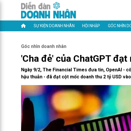
SỰ KIỆN DOANH NHÂN
HỘI NHẬP
GÓC NHÌN D
Góc nhìn doanh nhân
'Cha đẻ' của ChatGPT đạt
Ngày 9/2, The Financial Times đưa tin, OpenAI - c
hậu thuẫn - đã đạt cột mốc doanh thu 2 tỷ USD vào