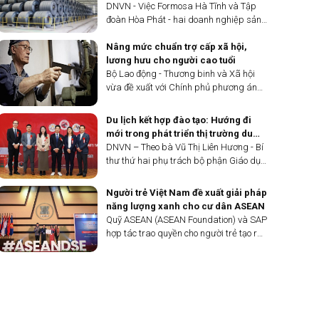
DNVN - Việc Formosa Hà Tĩnh và Tập
đoàn Hòa Phát - hai doanh nghiệp sản
xuất thép có thị phần lớn ở Việt Nam gửi
hồ sơ đến Bộ Công Thương đề nghị điều
Nâng mức chuẩn trợ cấp xã hội,
tra chống bán phá giá đối với sản
lương hưu cho người cao tuổi
phẩm thép cán nóng (HRC) có nguồn
Bộ Lao động - Thương binh và Xã hội
gốc từ Trung Quốc đã gây ra nhiều ý
vừa đề xuất với Chính phủ phương án
kiến trái chiều trong nội bộ ngành thép.
nâng dần mức chuẩn trợ cấp xã hội cho
7 doanh nghiệp gửi văn bản “phản
người cao tuổi trong năm 2024.
Du lịch kết hợp đào tạo: Hướng đi
biện”.
mới trong phát triển thị trường du
lịch Việt Nam - Nhật Bản
DNVN – Theo bà Vũ Thị Liên Hương - Bí
thư thứ hai phụ trách bộ phận Giáo dục,
Đại sứ quán Việt Nam tại Nhật Bản,
chương trình du lịch kết hợp đào tạo là
Người trẻ Việt Nam đề xuất giải pháp
loại hình mới, có nhiều tiềm năng trong
năng lượng xanh cho cư dân ASEAN
việc thúc đẩy hơn nữa hiểu biết, hợp tác
Quỹ ASEAN (ASEAN Foundation) và SAP
giữa người dân, doanh nghiệp hai nước
hợp tác trao quyền cho người trẻ tạo ra
Việt Nam và Nhật Bản.
các giải pháp sáng tạo giúp cải thiện
cuộc sống của cộng đồng ASEAN, bao
gồm việc sản xuất năng lượng xanh và
các lợi ích kinh...