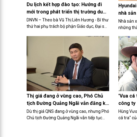
Du lịch kết hợp đào tạo: Hướng đi
Hyundai
mới trong phát triển thị trường du
nhà sản 
lịch Việt Nam - Nhật Bản
DNVN – Theo bà Vũ Thị Liên Hương - Bí thư
Nhà sản x
thứ hai phụ trách bộ phận Giáo dục, Đại sứ
những thà
quán Việt Nam tại Nhật Bản, chương trình
thời gian
du lịch kết hợp đào tạo là loại hình mới, có
nhiều tiềm năng trong việc thúc đẩy hơn
nữa hiểu biết, hợp tác giữa người dân,
doanh nghiệp hai nước Việt Nam và Nhật
Bản.
Thị giá đang ở vùng cao, Phó Chủ
'Vua cá 
tịch Đường Quảng Ngãi vẫn đăng ký
công ty 
mua 1 triệu cp
Dù thị giá QNS đang ở vùng cao, nhưng Phó
Hùng Vươ
Chủ tịch Đường Quảng Ngãi vẫn tiếp tục
cá tra" c
đăng ký mua thêm 1 triệu cổ phiếu để gia
thập kỉ. 
tăng tỷ lệ sở hữu tại doanh nghiệp.
ngành tro