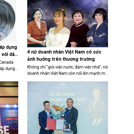
với đó, một thành viên HĐQT khác là ông
Nguyễn Tri Nghĩa cũng có đơn từ nhiệm vị
trí này.
 áp dụng
4 nữ doanh nhân Việt Nam có sức
 với dây
ảnh hưởng trên thương trường
 Canada
Không chỉ “giỏi việc nước, đảm việc nhà”, nữ
 áp dụng
doanh nhân Việt Nam còn nổi lên mạnh mẽ
mặt hàng
và đa dạng trong các lĩnh vực kinh doanh,
u từ Việt
từ công nghệ, tài chính, thương mại điện tử
đến công nghiệp thực phẩm và thời trang.
Nhiều phụ nữ tài năng đã đặt dấu ấn riêng
trong thế giới doanh nghiệp. Dưới đây là 4
nữ doanh nhân Việt Nam có sức ảnh hưởng
trên thương trường do DNVN bình chọn.