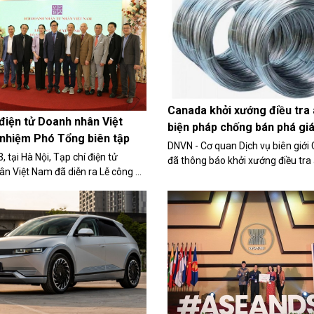
giam ngày 25/3.
nguồn gốc từ Trung Quốc đã gây
 kiến trái chiều trong nội bộ ngành
oanh nghiệp gửi văn bản “phản
Canada khởi xướng điều tra
điện tử Doanh nhân Việt
biện pháp chống bán phá giá
nhiệm Phó Tổng biên tập
thép Việt Nam
DNVN - Cơ quan Dịch vụ biên giới
 tại Hà Nội, Tạp chí điện tử
đã thông báo khởi xướng điều tra
n Việt Nam đã diễn ra Lễ công bố
biện pháp chống bán giá đối với 
uyết định bổ nhiệm nhà báo Trần
dây thép có xuất xứ hoặc xuất khẩ
g giữ chức vụ Phó Tổng biên tập
Nam, Trung Quốc và Ai Cập.