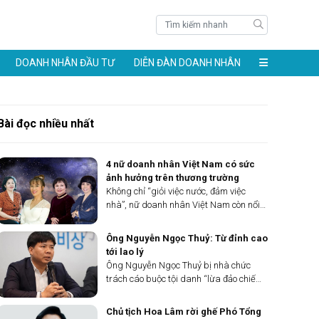
DOANH NHÂN ĐẦU TƯ
DIỄN ĐÀN DOANH NHÂN
Bài đọc nhiều nhất
4 nữ doanh nhân Việt Nam có sức
ảnh hưởng trên thương trường
Không chỉ “giỏi việc nước, đảm việc
nhà”, nữ doanh nhân Việt Nam còn nổi
lên mạnh mẽ và đa dạng trong các lĩnh
vực kinh doanh, từ công nghệ, tài chính,
Ông Nguyễn Ngọc Thuỷ: Từ đỉnh cao
thương mại điện tử đến công nghiệp
tới lao lý
thực phẩm và thời trang. Nhiều phụ nữ
Ông Nguyễn Ngọc Thuỷ bị nhà chức
tài năng đã đặt dấu ấn riêng trong thế
trách cáo buộc tội danh “lừa đảo chiếm
giới doanh nghiệp. Dưới đây là 4 nữ
đoạt tài sản” thông qua hình thức
doanh nhân Việt Nam có sức ảnh hưởng
chuyển nhượng cổ phần tại Egroup. Ông
Chủ tịch Hoa Lâm rời ghế Phó Tổng
trên thương trường do DNVN bình chọn.