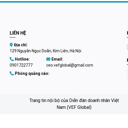
 ty đã chìm sâu trong thua lỗ và
a hàng nghìn tỷ đồng.
LIÊN HỆ
Địa chỉ:
129 Nguyễn Ngọc Doãn, Kim Liên, Hà Nội
Hotline:
Email:
0901722777
ceo.vefglobal@gmail.com
Phòng quảng cáo:
Trang tin nội bộ của Diễn đàn doanh nhân Việt
Nam (VEF Global)