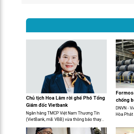
Formosa
Chủ tịch Hoa Lâm rời ghế Phó Tổng
chống b
Giám đốc Vietbank
DNVN - Vi
Ngân hàng TMCP Việt Nam Thương Tín
Hòa Phát 
(VietBank, mã: VBB) vừa thông báo thay
có thị ph
đổi nhân sự cấp cao. Theo đó, nhà băng
Công Thươ
này miễn nhiệm chức danh Phó Tổng Giám
phá giá đ