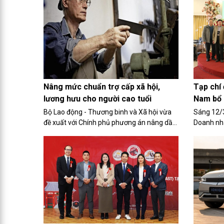
đốc đối với bà Trần Thị Lâm theo nguyện
(HRC) có 
vọng cá nhân kể từ ngày 26/3.
ra nhiều ý
thép. 7 d
biện”.
Nâng mức chuẩn trợ cấp xã hội,
Tạp chí 
lương hưu cho người cao tuổi
Nam bổ 
Bộ Lao động - Thương binh và Xã hội vừa
Sáng 12/3,
đề xuất với Chính phủ phương án nâng dần
Doanh nhâ
mức chuẩn trợ cấp xã hội cho người cao
và trao q
tuổi trong năm 2024.
Mạnh Hùn
tạp chí.