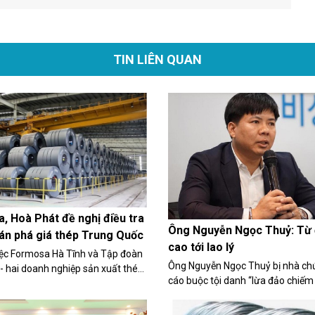
TIN LIÊN QUAN
, Hoà Phát đề nghị điều tra
Ông Nguyễn Ngọc Thuỷ: Từ 
án phá giá thép Trung Quốc
cao tới lao lý
ệc Formosa Hà Tĩnh và Tập đoàn
Ông Nguyễn Ngọc Thuỷ bị nhà ch
- hai doanh nghiệp sản xuất thép
cáo buộc tội danh “lừa đảo chiếm 
ần lớn ở Việt Nam gửi hồ sơ đến Bộ
sản” thông qua hình thức chuyển
ng đề nghị điều tra chống bán
cổ phần tại Egroup. Ông Thuỷ bị 
ối với sản phẩm thép cán nóng