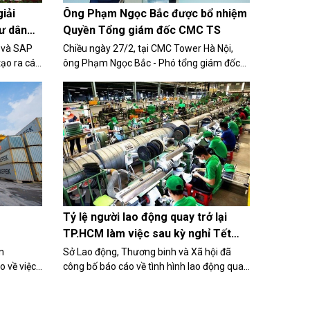
iải
Ông Phạm Ngọc Bắc được bổ nhiệm
ư dân
Quyền Tổng giám đốc CMC TS
 và SAP
Chiều ngày 27/2, tại CMC Tower Hà Nội,
tạo ra các
ông Phạm Ngọc Bắc - Phó tổng giám đốc
 cuộc sống
kiêm Giám đốc quản trị CMC TS chính thức
iệc sản
được bổ nhiệm vị trí Quyền Tổng giám đốc.
 kinh...
Tỷ lệ người lao động quay trở lại
TP.HCM làm việc sau kỳ nghỉ Tết
đạt 97%
m
Sở Lao động, Thương binh và Xã hội đã
o về việc
công bố báo cáo về tình hình lao động quay
trở lại làm việc sau Tết Nguyên đán 2024
trong ngày 19/2. Theo đó, thông qua khảo