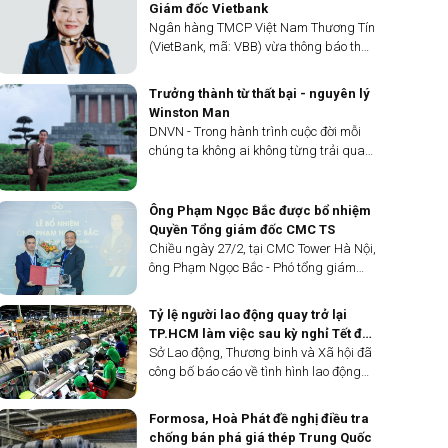
Thuỷ bị bắt tạm giam ngày 25/3.
Giám đốc Vietbank
Ngân hàng TMCP Việt Nam Thương Tín
(VietBank, mã: VBB) vừa thông báo thay
đổi nhân sự cấp cao. Theo đó, nhà băng
này miễn nhiệm chức danh Phó Tổng
Trưởng thành từ thất bại - nguyên lý
Giám đốc đối với bà Trần Thị Lâm theo
Winston Man
nguyện vọng cá nhân kể từ ngày 26/3.
DNVN - Trong hành trình cuộc đời mỗi
chúng ta không ai không từng trải qua
một vài lần thất bại. Có những thất bại
để trưởng thành và có những thất bại
chưa kịp trưởng thành.
Ông Phạm Ngọc Bắc được bổ nhiệm
Quyền Tổng giám đốc CMC TS
Chiều ngày 27/2, tại CMC Tower Hà Nội,
ông Phạm Ngọc Bắc - Phó tổng giám
đốc kiêm Giám đốc quản trị CMC TS
chính thức được bổ nhiệm vị trí Quyền
Tỷ lệ người lao động quay trở lại
Tổng giám đốc.
TP.HCM làm việc sau kỳ nghỉ Tết đạt
97%
Sở Lao động, Thương binh và Xã hội đã
công bố báo cáo về tình hình lao động
quay trở lại làm việc sau Tết Nguyên
đán 2024 trong ngày 19/2. Theo đó,
Formosa, Hoà Phát đề nghị điều tra
thông qua khảo sát từ các doanh
chống bán phá giá thép Trung Quốc
nghiệp, đơn vị liên quan...