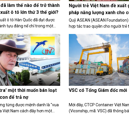
 đã làm thế nào để trở thành
Người trẻ Việt Nam đề xuất g
xuất ô tô lớn thứ 3 thế giới?
pháp năng lượng xanh cho c
ASEAN
uất ô tô Hàn Quốc đã đạt được
Quỹ ASEAN (ASEAN Foundation)
nh tựu đáng nể chỉ trong một
hợp tác trao quyền cho người trẻ 
 ngắn.
giải pháp sáng tạo giúp cải thiện
của cộng đồng ASEAN, bao gồm v
xuất năng lượng xanh và các lợi ích
VSC có Tổng Giám đốc mới
tra' một thời muốn bán loạt
con để trả nợ
Mới đây, CTCP Container Việt Na
ng từng được mệnh danh là "vua
(Viconship, mã: VSC) đã thông bá
ủa Việt Nam cách đây hơn một
thay đổi chức vụ Tổng Giám đốc.
Tuy nhiên do sự biến động của
ng khi chưa kịp thay đổi để thích