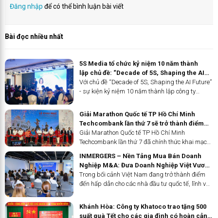
Đăng nhập
để có thể bình luận bài viết
Bài đọc nhiều nhất
5S Media tổ chức kỷ niệm 10 năm thành
lập chủ đề: “Decade of 5S, Shaping the AI
Future”
Với chủ đề “Decade of 5S, Shaping the AI Future”
- sự kiện kỷ niệm 10 năm thành lập công ty
TNHH Tư vấn và Truyền thông 5S (5S Media)
diễn ra tại Hà Nội ngày 17/12 không chỉ là cột
Giải Marathon Quốc tế TP Hồ Chí Minh
mốc quan trọng đánh dấu hành trình phát triển
Techcombank lần thứ 7 sẽ trở thành điểm
của công ty mà còn khẳng định cam kết không
nhấn quan trọng ở Đông Nam Á
Giải Marathon Quốc tế TP Hồ Chí Minh
ngừng đổi mới và sáng tạo trong kỷ nguyên số.
Techcombank lần thứ 7 đã chính thức khai mạc
tại The Global City, trung tâm mới của thành
INMERGERS – Nền Tảng Mua Bán Doanh
phố. Sự kiện là một hoạt động nổi bật của
Nghiệp M&A: Đưa Doanh Nghiệp Việt Vươn
Tuần lễ Du lịch TP Hồ Chí Minh với chủ đề "Sống
Tầm Quốc Tế
Trong bối cảnh Việt Nam đang trở thành điểm
động mùa lễ hội".
đến hấp dẫn cho các nhà đầu tư quốc tế, lĩnh vực
M&A nổi lên như một phương tiện hiệu quả để
các doanh nghiệp nội địa nâng cao giá trị và mở
Khánh Hòa: Công ty Khatoco trao tặng 500
rộng tầm ảnh hưởng. Nổi bật trong lĩnh vực này
suất quà Tết cho các gia đình có hoàn cảnh