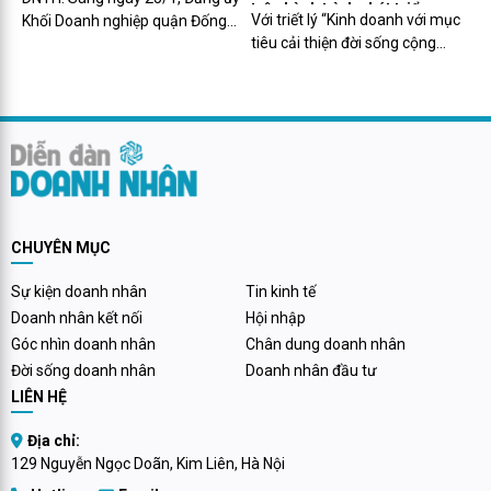
trên hành trình phát triển
doanh nghiệp
Với triết lý “Kinh doanh với mục
Khối Doanh nghiệp quận Đống
tiêu cải thiện đời sống cộng
Đa đã tổ chức "Lễ trao tặng Huy
đồng, giải quyết các vấn đề xã
hiệu Đảng đợt 03/02/2024" và
hội”, trải qua 28 năm nỗ lực, đến
Hội nghị "Tổng kết công tác xây
nay, TNG Holdings Vietnam đã
dựng Đảng 05 năm (2021-
tạo nhiều dấu ấn và thành tựu
2025); tổng kết 15 năm thực
ấn tượng trên hành trình phát
hiện Điều lệ Đảng (2011-2025)
triển.
tại Đảng ủy khối doanh nghiệp
quận Đống Đa”.
CHUYÊN MỤC
Sự kiện doanh nhân
Tin kinh tế
Doanh nhân kết nối
Hội nhập
Góc nhìn doanh nhân
Chân dung doanh nhân
Đời sống doanh nhân
Doanh nhân đầu tư
LIÊN HỆ
Địa chỉ:
129 Nguyễn Ngọc Doãn, Kim Liên, Hà Nội