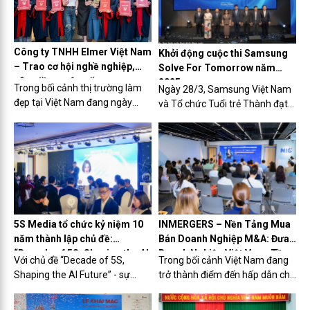
kinh doanh năm 2024 mà còn
đưa ra định hướng kế hoạch
cho năm 2025 cùng nhiều nội
dung quan trọng khác.
Công ty TNHH Elmer Việt Nam
Khởi động cuộc thi Samsung
– Trao cơ hội nghề nghiệp,
Solve For Tomorrow năm
nâng tầm cuộc sống
2025
Trong bối cảnh thị trường làm
Ngày 28/3, Samsung Việt Nam
đẹp tại Việt Nam đang ngày
và Tổ chức Tuổi trẻ Thành đạt
càng phát triển, Công ty TNHH
Việt Nam (JA Vietnam) đã
Elmer Việt Nam đang ghi dấu
chính thức phát động cuộc thi
ấn với mô hình chăm sóc sắc
"Samsung Solve for Tomorrow
đẹp, điều trị nám, tàn nhang...
2025".
và kết hợp đào tạo nghề làm
đẹp mang giá trị nhân văn.
Không chỉ cung cấp dịch vụ chất
lượng, Elmer còn là nơi chắp
5S Media tổ chức kỷ niệm 10
INMERGERS – Nền Tảng Mua
cánh cho những ước mơ đổi đời,
năm thành lập chủ đề:
Bán Doanh Nghiệp M&A: Đưa
đặc biệt dành cho những người
“Decade of 5S, Shaping the AI
Doanh Nghiệp Việt Vươn Tầm
Với chủ đề “Decade of 5S,
Trong bối cảnh Việt Nam đang
có hoàn cảnh khó khăn.
Future”
Quốc Tế
Shaping the AI Future” - sự
trở thành điểm đến hấp dẫn cho
kiện kỷ niệm 10 năm thành lập
các nhà đầu tư quốc tế, lĩnh vực
công ty TNHH Tư vấn và Truyền
M&A nổi lên như một phương