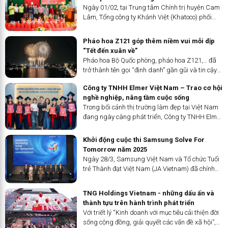
là CEO Thảo Nguyễn – người sáng lập và lãnh
khó khăn
Ngày 01/02, tại Trung tâm Chính trị huyện Cam
đạo nền tảng kết nối M&A INMERGERS cùng
Lâm, Tổng công ty Khánh Việt (Khatoco) phối
Công ty Luật TTP Bengoshi. Với gần 20 năm kinh
hợp với Hội Chữ thập đỏ tỉnh Khánh Hoà tổ chức
nghiệm tư vấn cho các nhà đầu tư từ Nhật Bản
chương trình Tết nhân ái 2024, trao tặng 400
Pháo hoa Z121 góp thêm niềm vui mỗi dịp
và hơn 15 năm thực chiến trong các thương vụ
suất quà cho các gia đình có hoàn cảnh khó khăn
“Tết đến xuân về”
mua bán doanh nghiệp M&A, CEO Thảo Nguyễn
tại huyện Cam Lâm nhân dịp Tết Nguyên đán
Pháo hoa Bộ Quốc phòng, pháo hoa Z121,… đã
đã xây dựng tên tuổi như một biểu tượng của sự
Giáp Thìn 2024
trở thành tên gọi “định danh” gần gũi và tin cậy
chuyên nghiệp và thành công.
được người tiêu dùng cả nước dành cho thương
Công ty TNHH Elmer Việt Nam – Trao cơ hội
hiệu pháo hoa của những người lính Z121 (Công
nghề nghiệp, nâng tầm cuộc sống
ty TNHH MTV Hóa chất 21 (Nhà máy Z121)
Trong bối cảnh thị trường làm đẹp tại Việt Nam
thuộc Tổng cục Công nghiệp Quốc phòng) đơn vị
đang ngày càng phát triển, Công ty TNHH Elmer
duy nhất tại Việt Nam hiện nay được phép sản
Việt Nam đang ghi dấu ấn với mô hình chăm sóc
xuất, cung ứng sản phẩm pháo hoa.
sắc đẹp, điều trị nám, tàn nhang... và kết hợp
Khởi động cuộc thi Samsung Solve For
đào tạo nghề làm đẹp mang giá trị nhân văn.
Tomorrow năm 2025
Không chỉ cung cấp dịch vụ chất lượng, Elmer
Ngày 28/3, Samsung Việt Nam và Tổ chức Tuổi
còn là nơi chắp cánh cho những ước mơ đổi đời,
trẻ Thành đạt Việt Nam (JA Vietnam) đã chính
đặc biệt dành cho những người có hoàn cảnh khó
thức phát động cuộc thi "Samsung Solve for
khăn.
Tomorrow 2025".
TNG Holdings Vietnam - những dấu ấn và
thành tựu trên hành trình phát triển
Với triết lý “Kinh doanh với mục tiêu cải thiện đời
sống cộng đồng, giải quyết các vấn đề xã hội”,