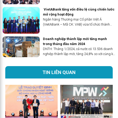
trải qua 28 năm nỗ lực, đến nay, TNG Holdings
Vietnam đã tạo nhiều dấu ấn và thành tựu ấn
VietABank tăng vốn điều lệ cùng chiến lước
tượng trên hành trình phát triển.
mở rộng hoạt động
Ngân hàng Thương mại Cổ phần Việt Á
(VietABank – Mã CK: VAB) vừa tổ chức thành
công Đại hội đồng cổ đông thường niên năm
2025. Sự kiện này không chỉ báo cáo kết quả
Doanh nghiệp thành lập mới tăng mạnh
kinh doanh năm 2024 mà còn đưa ra định hướng
trong tháng đầu năm 2024
kế hoạch cho năm 2025 cùng nhiều nội dung
DNTH: Tháng 1/2024, cả nước có 13.536 doanh
quan trọng khác.
nghiệp thành lập mới, tăng 24,8% so với cùng kỳ
2023 – cũng là tháng 1 có DN gia nhập thị
trường cao nhất giai đoạn 2018-2024.
TIN LIÊN QUAN