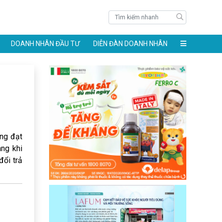
DOANH NHÂN ĐẦU TƯ
DIỄN ĐÀN DOANH NHÂN
ông đạt
àng khi
đổi trả