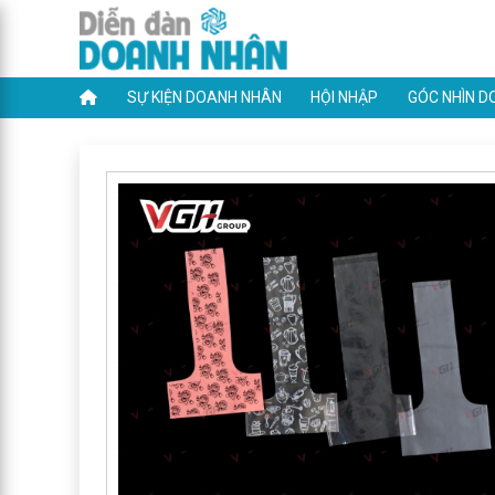
SỰ KIỆN DOANH NHÂN
HỘI NHẬP
GÓC NHÌN D