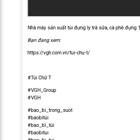
Nhà máy sản xuất túi đựng ly trà sữa, cà phê đựng 1 
Bạn đang xem:
https://vgh.com.vn/tui-chu-t/
#Túi Chữ T
#VGH_Group
#VGH
#bao_bi_trong_suot
#baobìtúi
#bao_bì_túi
#baobitui